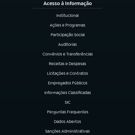
Acesso à Informação
Institucional
(abre em nova aba)
Ações e Programas
(abre em nova aba)
Participação Social
(abre em nova aba)
Auditorias
(abre em nova aba)
Convênios e Transferências
(abre em nova aba)
Receitas e Despesas
(abre em nova aba)
Licitações e Contratos
(abre em nova aba)
Empregados Públicos
(abre em nova aba)
Informações Classificadas
(abre em nova aba)
SIC
(abre em nova aba)
Perguntas Frequentes
(abre em nova aba)
Dados Abertos
(abre em nova aba)
Sanções Administrativas
(abre em nova aba)