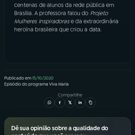
centenas de alunos da rede pública em
YouTube
Facebook
Brasília. A professora falou do
Projeto
Mulheres Inspiradoras
e da extraordinária
Instagram
X
heroína brasileira que criou a data.
TikTok
Publicado em
15/10/2020
Episódio
do programa
Viva Maria
Compartilhe
Dê sua opinião sobre a qualidade do