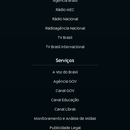
Agência Brasil
(abre em nova aba)
Rádio MEC
(abre em nova aba)
Rádio Nacional
Radioagência Nacional
(abre em nova aba)
TV Brasil
(abre em nova aba)
TV Brasil Internacional
(abre em nova aba)
Serviços
A Voz do Brasil
(abre em nova aba)
Agência GOV
(abre em nova aba)
Canal GOV
(abre em nova aba)
Canal Educação
(abre em nova aba)
Canal Libras
(abre em nova aba)
Monitoramento e Análise de Mídias
(abre em nova aba)
Publicidade Legal
(abre em nova aba)