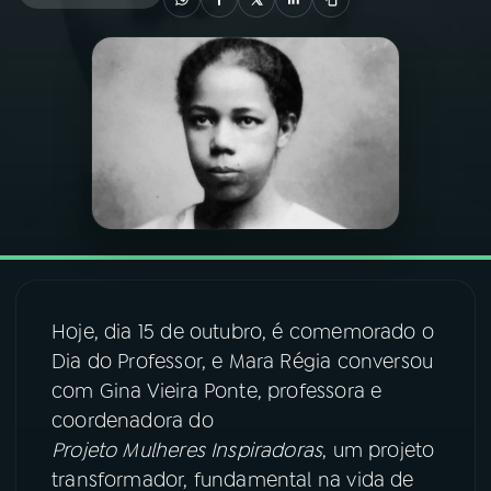
03
PROGRAMAÇÃO
04
PROGRAMAS
05
PODCASTS
06
VIDEOCASTS
Hoje, dia 15 de outubro, é comemorado o
07
ÚLTIMAS
Dia do Professor, e Mara Régia conversou
com Gina Vieira Ponte, professora e
08
FESTIVAL DE MÚSICA
coordenadora do
Projeto Mulheres Inspiradoras
, um projeto
transformador, fundamental na vida de
ACOMPANHE A RÁDIO NACIONAL