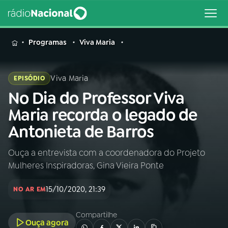
MENU
Programas
Viva Maria
Viva Maria
EPISÓDIO
No Dia do Professor Viva
Buscar
na
Maria recorda o legado de
Rádio
Buscar
Antonieta de Barros
Nacional
Ouça a entrevista com a coordenadora do Projeto
AO VIVO
Mulheres Inspiradoras, Gina Vieira Ponte
01
INÍCIO
15/10/2020, 21:39
NO AR EM
Compartilhe
02
A RÁDIO
Ouça agora