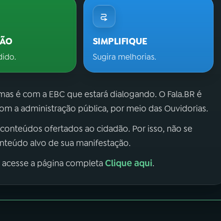
ÇÃO
SIMPLIFIQUE
dido.
Sugira melhorias.
 mas é com a EBC que estará dialogando. O Fala.BR é
m a administração pública, por meio das Ouvidorias.
 conteúdos ofertados ao cidadão. Por isso, não se
onteúdo alvo de sua manifestação.
Clique aqui
, acesse a página completa
.