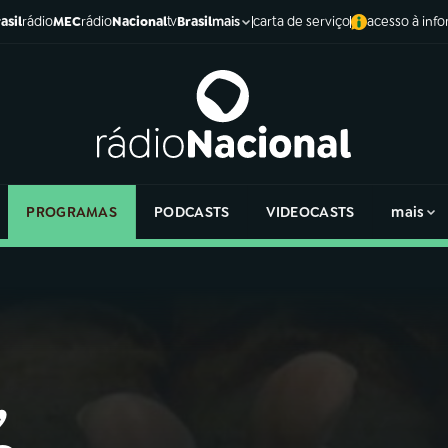
asil
rádio
MEC
rádio
Nacional
tv
Brasil
carta de serviço
acesso à inf
mais
PROGRAMAS
PODCASTS
VIDEOCASTS
mais
,