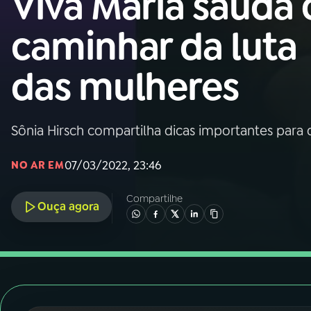
Viva Maria saúda 
Nacional
caminhar da luta
01
INÍCIO
das mulheres
02
A RÁDIO
Sônia Hirsch compartilha dicas importantes para
03
PROGRAMAÇÃO
07/03/2022, 23:46
NO AR EM
04
PROGRAMAS
Compartilhe
Ouça agora
05
PODCASTS
06
VIDEOCASTS