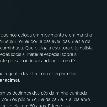
cor que nos coloca em movimento e em marcha
ometem tomar conta das avenidas, ruas e de
 caminhada. Que o diga a escritora e jornalista
edes sociais, material especial sobre a
ente possa continuar andando com fé.
e a gente deve ter com essa parte tão
er acima)
.
 com os dedinhos dos pés da minha cunhada
a com os pés em cima da cama. E aí ela abre
s pés e ela tem 80 anos. E tem essa