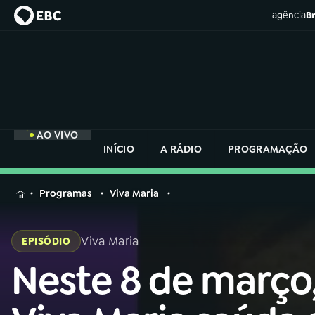
agência
Br
AO VIVO
INÍCIO
A RÁDIO
PROGRAMAÇÃO
MENU
Programas
Viva Maria
Buscar
na
Viva Maria
EPISÓDIO
Rádio
Buscar
Nacional
Neste 8 de março
Buscar
na
Rádio
AO VIVO