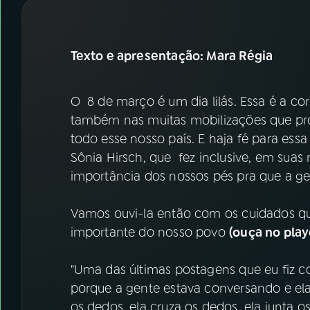
07
ÚLTIMAS
08
FESTIVAL DE MÚSICA
Texto e apresentação: Mara Régia
ACOMPANHE A RÁDIO NACIONAL
O 8 de março é um dia lilás. Essa é a 
também nas muitas mobilizações que pr
YouTube
Facebook
todo esse nosso país. E haja fé para essa
Sônia Hirsch, que fez inclusive, em suas r
Instagram
X
importância dos nossos pés pra que a g
TikTok
Vamos ouvi-la então com os cuidados qu
importante do nosso povo
(ouça no play
"Uma das últimas postagens que eu fiz
porque a gente estava conversando e el
os dedos, ela cruza os dedos, ela junta o