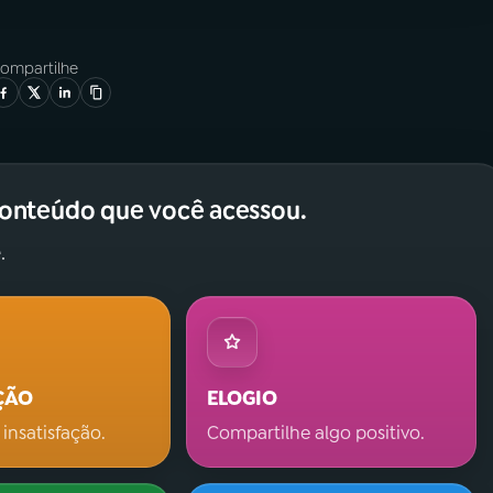
ompartilhe
conteúdo que você acessou.
.
ÇÃO
ELOGIO
 insatisfação.
Compartilhe algo positivo.