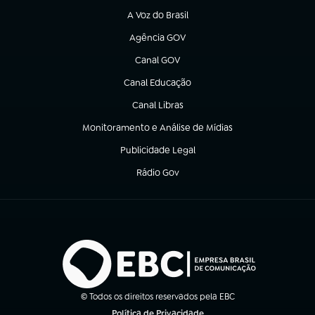
A Voz do Brasil
(abre em nova aba)
Agência GOV
(abre em nova aba)
Canal GOV
(abre em nova aba)
Canal Educação
(abre em nova aba)
Canal Libras
(abre em nova aba)
Monitoramento e Análise de Mídias
(abre em nova aba)
Publicidade Legal
(abre em nova aba)
Rádio Gov
(abre em nova aba)
© Todos os direitos reservados pela EBC
Política de Privacidade