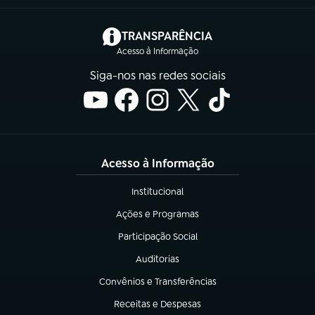
(abre em nova aba)
TRANSPARÊNCIA
Acesso à Informação
Siga-nos nas redes sociais
Acesso à Informação
Institucional
(abre em nova aba)
Ações e Programas
(abre em nova aba)
Participação Social
(abre em nova aba)
Auditorias
(abre em nova aba)
Convênios e Transferências
(abre em nova aba)
Receitas e Despesas
(abre em nova aba)