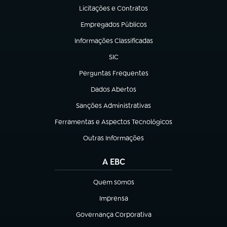
Licitações e Contratos
(abre em nova aba)
Empregados Públicos
(abre em nova aba)
Informações Classificadas
(abre em nova aba)
SIC
(abre em nova aba)
Perguntas Frequentes
(abre em nova aba)
Dados Abertos
(abre em nova aba)
Sanções Administrativas
(abre em nova aba)
Ferramentas e Aspectos Tecnológicos
(abre em nova aba)
Outras Informações
(abre em nova aba)
A EBC
Quem somos
(abre em nova aba)
Imprensa
(abre em nova aba)
Governança Corporativa
(abre em nova aba)