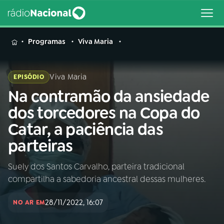
MENU
Programas
Viva Maria
Viva Maria
EPISÓDIO
Na contramão da ansiedade
Buscar
na
dos torcedores na Copa do
Rádio
Buscar
Catar, a paciência das
Nacional
parteiras
AO VIVO
Suely dos Santos Carvalho, parteira tradicional
compartilha a sabedoria ancestral dessas mulheres.
01
INÍCIO
28/11/2022, 16:07
NO AR EM
02
A RÁDIO