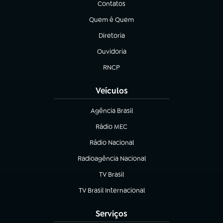
Contatos
(abre em nova aba)
Quem é Quem
(abre em nova aba)
Diretoria
(abre em nova aba)
Ouvidoria
(abre em nova aba)
RNCP
(abre em nova aba)
Veículos
Agência Brasil
(abre em nova aba)
Rádio MEC
(abre em nova aba)
Rádio Nacional
Radioagência Nacional
(abre em nova aba)
TV Brasil
(abre em nova aba)
TV Brasil Internacional
(abre em nova aba)
Serviços