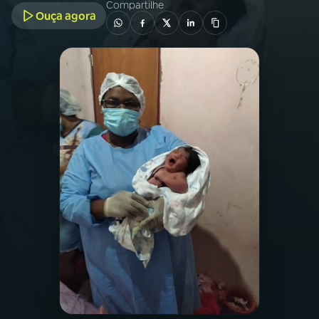
Compartilhe
Ouça agora
03
PROGRAMAÇÃO
04
PROGRAMAS
05
PODCASTS
06
VIDEOCASTS
07
ÚLTIMAS
08
FESTIVAL DE MÚSICA
ACOMPANHE A RÁDIO NACIONAL