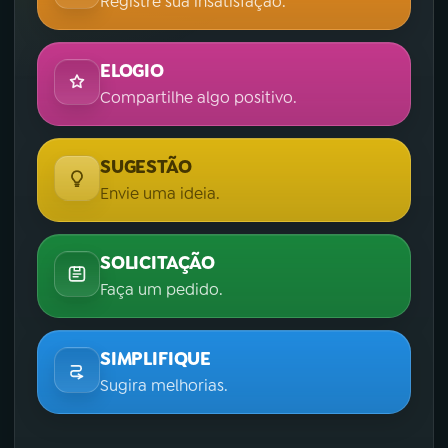
Registre sua insatisfação.
ELOGIO
Compartilhe algo positivo.
SUGESTÃO
Envie uma ideia.
SOLICITAÇÃO
Faça um pedido.
SIMPLIFIQUE
Sugira melhorias.