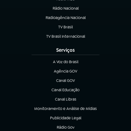
(abre em nova aba)
Rádio Nacional
Radioagência Nacional
(abre em nova aba)
TV Brasil
(abre em nova aba)
TV Brasil Internacional
(abre em nova aba)
Serviços
A Voz do Brasil
(abre em nova aba)
Agência GOV
(abre em nova aba)
Canal GOV
(abre em nova aba)
Canal Educação
(abre em nova aba)
Canal Libras
(abre em nova aba)
Monitoramento e Análise de Mídias
(abre em nova aba)
Publicidade Legal
(abre em nova aba)
Rádio Gov
(abre em nova aba)