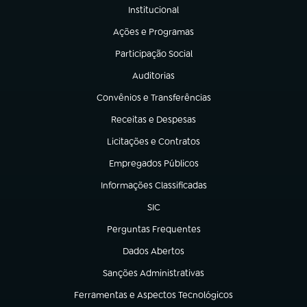
Institucional
(abre em nova aba)
Ações e Programas
(abre em nova aba)
Participação Social
(abre em nova aba)
Auditorias
(abre em nova aba)
Convênios e Transferências
(abre em nova aba)
Receitas e Despesas
(abre em nova aba)
Licitações e Contratos
(abre em nova aba)
Empregados Públicos
(abre em nova aba)
Informações Classificadas
(abre em nova aba)
SIC
(abre em nova aba)
Perguntas Frequentes
(abre em nova aba)
Dados Abertos
(abre em nova aba)
Sanções Administrativas
(abre em nova aba)
Ferramentas e Aspectos Tecnológicos
(abre em nova aba)