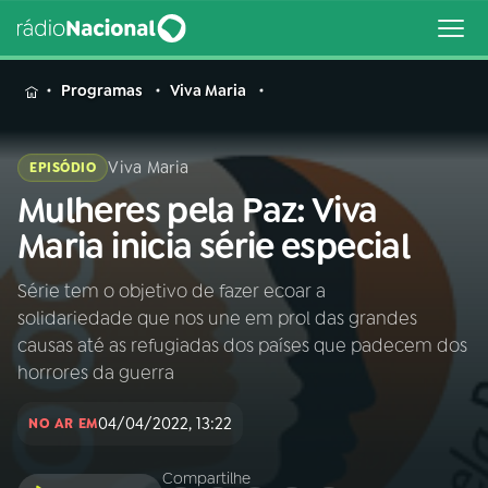
MENU
Programas
Viva Maria
Viva Maria
EPISÓDIO
Mulheres pela Paz: Viva
Buscar
na
Maria inicia série especial
Rádio
Buscar
Nacional
Série tem o objetivo de fazer ecoar a
solidariedade que nos une em prol das grandes
AO VIVO
causas até as refugiadas dos países que padecem dos
horrores da guerra
01
INÍCIO
04/04/2022, 13:22
NO AR EM
02
A RÁDIO
Compartilhe