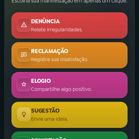
Escolha sua manifestação em apenas um clique.
DENÚNCIA
Relate irregularidades.
RECLAMAÇÃO
Registre sua insatisfação.
ELOGIO
Compartilhe algo positivo.
SUGESTÃO
Envie uma ideia.