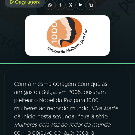
Ouça agora
03
PROGRAMAÇÃO
04
PROGRAMAS
05
PODCASTS
06
VIDEOCASTS
Com a mesma coragem com que as
amigas da Suíça, em 2005, ousaram
07
ÚLTIMAS
pleitear o Nobel da Paz para 1000
mulheres ao redor do mundo,
Viva Maria
08
FESTIVAL DE MÚSICA
dá início nesta segunda- feira à série
Mulheres pela Paz ao redor do mundo
com o objetivo de fazer ecoar a
ACOMPANHE A RÁDIO NACIONAL