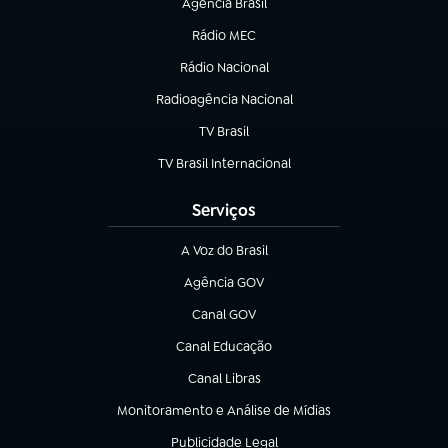
Agência Brasil
(abre em nova aba)
Rádio MEC
(abre em nova aba)
Rádio Nacional
Radioagência Nacional
(abre em nova aba)
TV Brasil
(abre em nova aba)
TV Brasil Internacional
(abre em nova aba)
Serviços
A Voz do Brasil
(abre em nova aba)
Agência GOV
(abre em nova aba)
Canal GOV
(abre em nova aba)
Canal Educação
(abre em nova aba)
Canal Libras
(abre em nova aba)
Monitoramento e Análise de Mídias
(abre em nova aba)
Publicidade Legal