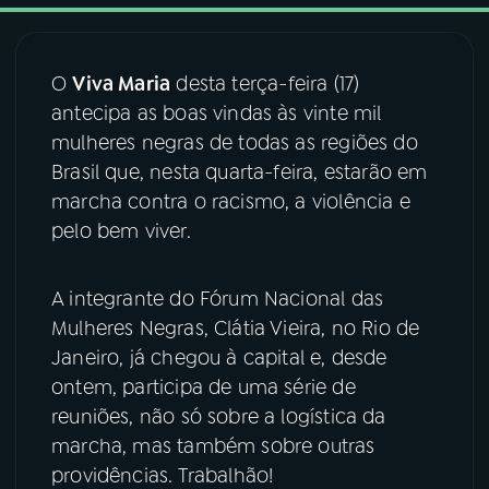
03
PROGRAMAÇÃO
O
Viva Maria
desta terça-feira (17)
antecipa as boas vindas às vinte mil
04
PROGRAMAS
mulheres negras de todas as regiões do
Brasil que, nesta quarta-feira, estarão em
05
PODCASTS
marcha contra o racismo, a violência e
pelo bem viver.
06
VIDEOCASTS
A integrante do Fórum Nacional das
Mulheres Negras, Clátia Vieira, no Rio de
07
ÚLTIMAS
Janeiro, já chegou à capital e, desde
ontem, participa de uma série de
08
FESTIVAL DE MÚSICA
reuniões, não só sobre a logística da
marcha, mas também sobre outras
providências. Trabalhão!
ACOMPANHE A RÁDIO NACIONAL