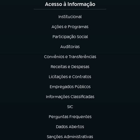
Acesso à Informação
Institucional
(abre em nova aba)
Ações e Programas
(abre em nova aba)
Participação Social
(abre em nova aba)
Auditorias
(abre em nova aba)
Convênios e Transferências
(abre em nova aba)
Receitas e Despesas
(abre em nova aba)
Licitações e Contratos
(abre em nova aba)
Empregados Públicos
(abre em nova aba)
Informações Classificadas
(abre em nova aba)
SIC
(abre em nova aba)
Perguntas Frequentes
(abre em nova aba)
Dados Abertos
(abre em nova aba)
Sanções Administrativas
(abre em nova aba)