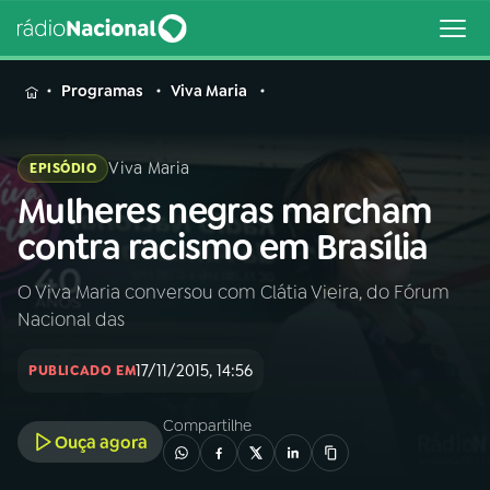
MENU
Programas
Viva Maria
Viva Maria
EPISÓDIO
Mulheres negras marcham
Buscar
na
contra racismo em Brasília
Rádio
Buscar
Nacional
O Viva Maria conversou com Clátia Vieira, do Fórum
Nacional das
AO VIVO
17/11/2015, 14:56
PUBLICADO EM
01
INÍCIO
Compartilhe
Ouça agora
02
A RÁDIO