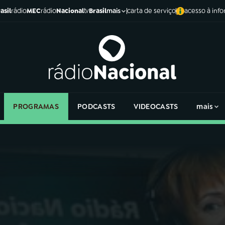
asil
rádio
MEC
rádio
Nacional
tv
Brasil
carta de serviço
acesso à inf
mais
PROGRAMAS
PODCASTS
VIDEOCASTS
mais