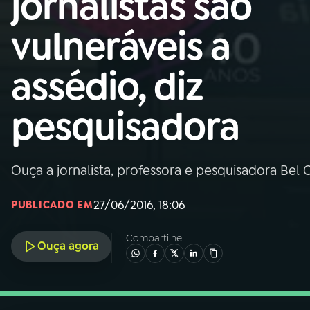
jornalistas são
Nacional
vulneráveis a
01
INÍCIO
assédio, diz
02
A RÁDIO
pesquisadora
03
PROGRAMAÇÃO
Ouça a jornalista, professora e pesquisadora Bel C
04
PROGRAMAS
27/06/2016, 18:06
PUBLICADO EM
05
PODCASTS
Compartilhe
Ouça agora
06
VIDEOCASTS