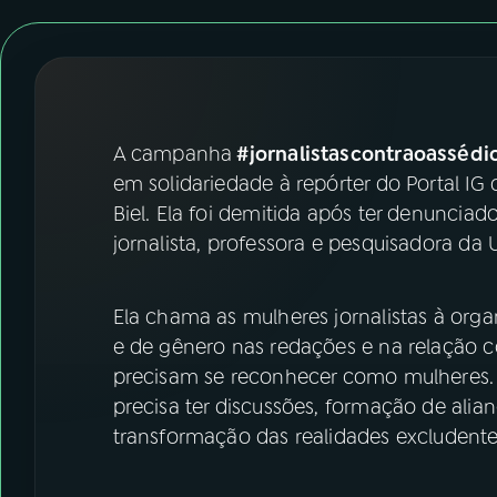
07
ÚLTIMAS
08
FESTIVAL DE MÚSICA
ACOMPANHE A RÁDIO NACIONAL
A campanha
#‎jornalistascontraoassédi
em solidariedade à repórter do Portal IG
YouTube
Facebook
Biel. Ela foi demitida após ter denuncia
jornalista, professora e pesquisadora da U
Instagram
X
TikTok
Ela chama as mulheres jornalistas à orga
e de gênero nas redações e na relação co
precisam se reconhecer como mulheres. E
precisa ter discussões, formação de alian
transformação das realidades excludentes