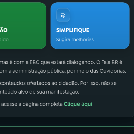
ÇÃO
SIMPLIFIQUE
dido.
Sugira melhorias.
 mas é com a EBC que estará dialogando. O Fala.BR é
m a administração pública, por meio das Ouvidorias.
 conteúdos ofertados ao cidadão. Por isso, não se
onteúdo alvo de sua manifestação.
Clique aqui
, acesse a página completa
.