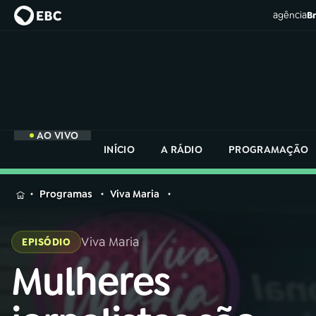
agência
Br
AO VIVO
INÍCIO
A RÁDIO
PROGRAMAÇÃO
MENU
Programas
Viva Maria
Buscar
na
Viva Maria
EPISÓDIO
Rádio
Buscar
Nacional
Mulheres
Buscar
na
Rádio
AO VIVO