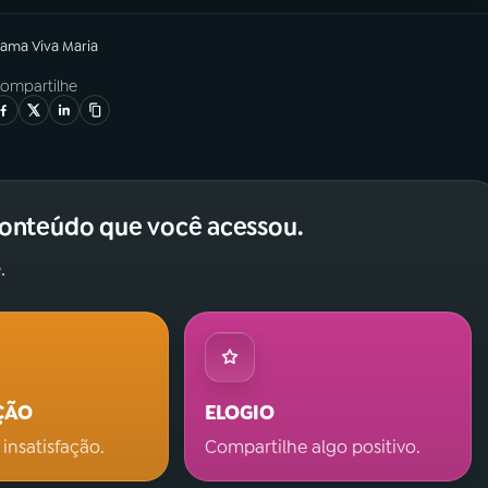
rama
Viva Maria
ompartilhe
conteúdo que você acessou.
.
ÇÃO
ELOGIO
 insatisfação.
Compartilhe algo positivo.