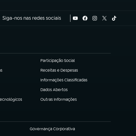
Siga-nos nas redes sociais
Participação Social
(abre em nova aba)
as
Receitas e Despesas
(abre em nova aba)
Informações Classificadas
(abre em nova aba)
Dados Abertos
(abre em nova aba)
Tecnológicos
Outras Informações
(abre em nova aba)
Governança Corporativa
(abre em nova aba)