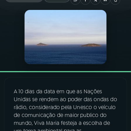
03
PROGRAMAÇÃO
04
PROGRAMAS
05
PODCASTS
06
VIDEOCASTS
A 10 dias da data em que as Nações
07
ÚLTIMAS
Unidas se rendem ao poder das ondas do
rádio, considerado pela Unesco o veículo
08
FESTIVAL DE MÚSICA
de comunicação de maior publico do
mundo, Viva Maria festeja a escolha de
ACOMPANHE A RÁDIO NACIONAL