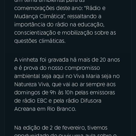
um tema ambiental para as
comemorações deste ano: “Rádio e
YouTube
Facebook
Mudança Climática”, ressaltando a
importância do rádio na educação,
Instagram
X
conscientização e mobilização sobre as
questões climáticas.
TikTok
A vinheta foi gravada há mais de 20 anos
e é prova do nosso compromisso
ambiental seja aqui no Viva Maria seja no
Natureza Viva, que vai ao ar sempre aos
domingos de 9h às 10h pelas emissoras
de rádio EBC e pela rádio Difusora
Acreana em Rio Branco.
Na edição de 2 de fevereiro, tivemos