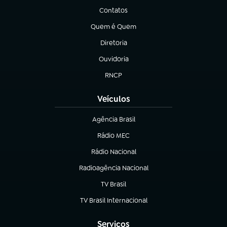
Contatos
(abre em nova aba)
Quem é Quem
(abre em nova aba)
Diretoria
(abre em nova aba)
Ouvidoria
(abre em nova aba)
RNCP
(abre em nova aba)
Veículos
Agência Brasil
(abre em nova aba)
Rádio MEC
(abre em nova aba)
Rádio Nacional
Radioagência Nacional
(abre em nova aba)
TV Brasil
(abre em nova aba)
TV Brasil Internacional
(abre em nova aba)
Serviços