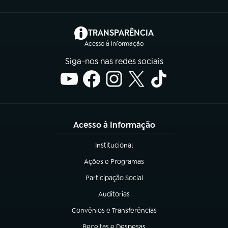
(abre em nova aba)
TRANSPARÊNCIA
Acesso à Informação
Siga-nos nas redes sociais
Acesso à Informação
Institucional
(abre em nova aba)
Ações e Programas
(abre em nova aba)
Participação Social
(abre em nova aba)
Auditorias
(abre em nova aba)
Convênios e Transferências
(abre em nova aba)
Receitas e Despesas