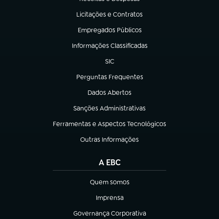
(abre em nova aba)
Licitações e Contratos
(abre em nova aba)
Empregados Públicos
(abre em nova aba)
Informações Classificadas
(abre em nova aba)
SIC
(abre em nova aba)
Perguntas Frequentes
(abre em nova aba)
Dados Abertos
(abre em nova aba)
Sanções Administrativas
(abre em nova aba)
Ferramentas e Aspectos Tecnológicos
(abre em nova aba)
Outras Informações
(abre em nova aba)
A EBC
Quem somos
(abre em nova aba)
Imprensa
(abre em nova aba)
Governança Corporativa
(abre em nova aba)