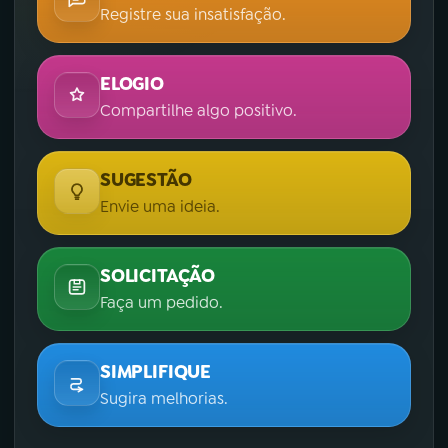
Registre sua insatisfação.
ELOGIO
Compartilhe algo positivo.
SUGESTÃO
Envie uma ideia.
SOLICITAÇÃO
Faça um pedido.
SIMPLIFIQUE
Sugira melhorias.