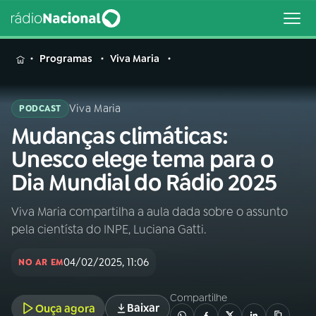
MENU
Programas
Viva Maria
Viva Maria
PODCAST
Mudanças climáticas:
Buscar
na
Unesco elege tema para o
Rádio
Buscar
Dia Mundial do Rádio 2025
Nacional
Viva Maria compartilha a aula dada sobre o assunto
AO VIVO
pela cientísta do INPE, Luciana Gatti.
01
INÍCIO
04/02/2025, 11:06
NO AR EM
Compartilhe
02
A RÁDIO
Baixar
Ouça agora