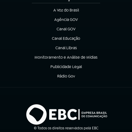
A Voz do Brasil
(abre em nova aba)
Agência GOV
(abre em nova aba)
Canal GOV
(abre em nova aba)
Canal Educação
(abre em nova aba)
Canal Libras
(abre em nova aba)
Monitoramento e Análise de Mídias
(abre em nova aba)
Publicidade Legal
(abre em nova aba)
Rádio Gov
(abre em nova aba)
© Todos os direitos reservados pela EBC