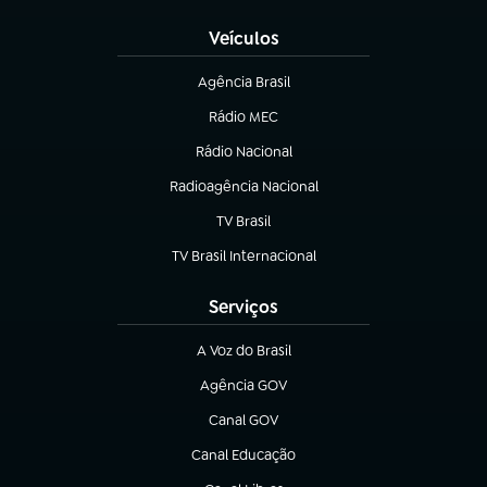
Veículos
Agência Brasil
(abre em nova aba)
Rádio MEC
(abre em nova aba)
Rádio Nacional
Radioagência Nacional
(abre em nova aba)
TV Brasil
(abre em nova aba)
TV Brasil Internacional
(abre em nova aba)
Serviços
A Voz do Brasil
(abre em nova aba)
Agência GOV
(abre em nova aba)
Canal GOV
(abre em nova aba)
Canal Educação
(abre em nova aba)