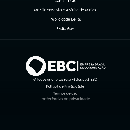
Canal Libras
(abre em nova aba)
Monitoramento e Análise de Mídias
(abre em nova aba)
Publicidade Legal
(abre em nova aba)
Rádio Gov
(abre em nova aba)
© Todos os direitos reservados pela EBC
Política de Privacidade
(abre em nova aba)
Termos de uso
(abre em nova aba)
Preferências de privacidade