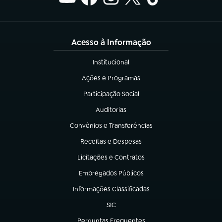
Acesso à Informação
Institucional
(abre em nova aba)
Ações e Programas
(abre em nova aba)
Participação Social
(abre em nova aba)
Auditorias
(abre em nova aba)
Convênios e Transferências
(abre em nova aba)
Receitas e Despesas
(abre em nova aba)
Licitações e Contratos
(abre em nova aba)
Empregados Públicos
(abre em nova aba)
Informações Classificadas
(abre em nova aba)
SIC
(abre em nova aba)
Perguntas Frequentes