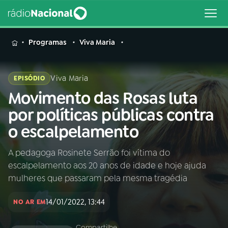
MENU
Programas
Viva Maria
Viva Maria
EPISÓDIO
Movimento das Rosas luta
Buscar
na
por políticas públicas contra
Rádio
Buscar
o escalpelamento
Nacional
A pedagoga Rosinete Serrão foi vítima do
AO VIVO
escalpelamento aos 20 anos de idade e hoje ajuda
mulheres que passaram pela mesma tragédia
01
INÍCIO
14/01/2022, 13:44
NO AR EM
02
A RÁDIO
Compartilhe