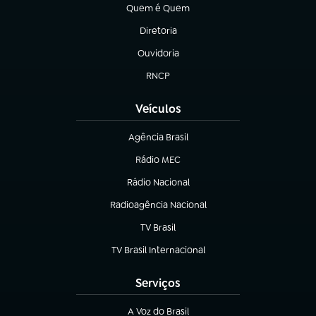
Quem é Quem
(abre em nova aba)
Diretoria
(abre em nova aba)
Ouvidoria
(abre em nova aba)
RNCP
(abre em nova aba)
Veículos
Agência Brasil
(abre em nova aba)
Rádio MEC
(abre em nova aba)
Rádio Nacional
Radioagência Nacional
(abre em nova aba)
TV Brasil
(abre em nova aba)
TV Brasil Internacional
(abre em nova aba)
Serviços
A Voz do Brasil
(abre em nova aba)