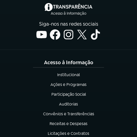
(abre em nova aba)
TRANSPARÊNCIA
Acesso à Informação
Siga-nos nas redes sociais
Acesso à Informação
Institucional
(abre em nova aba)
Ações e Programas
(abre em nova aba)
Participação Social
(abre em nova aba)
Auditorias
(abre em nova aba)
Convênios e Transferências
(abre em nova aba)
Receitas e Despesas
(abre em nova aba)
Licitações e Contratos
(abre em nova aba)