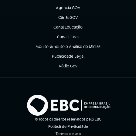
Agência GOV
(abre em nova aba)
Canal GOV
(abre em nova aba)
Canal Educação
(abre em nova aba)
Canal Libras
(abre em nova aba)
Monitoramento e Análise de Mídias
(abre em nova aba)
Publicidade Legal
(abre em nova aba)
Rádio Gov
(abre em nova aba)
© Todos os direitos reservados pela EBC
Política de Privacidade
(abre em nova aba)
Termos de uso