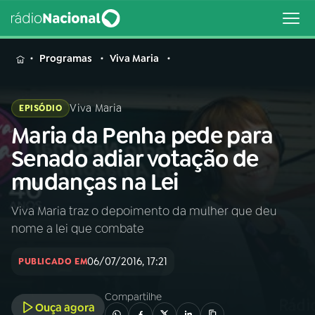
MENU
Programas
Viva Maria
Viva Maria
EPISÓDIO
Maria da Penha pede para
Buscar
na
Senado adiar votação de
Rádio
Buscar
mudanças na Lei
Nacional
Viva Maria traz o depoimento da mulher que deu
AO VIVO
nome a lei que combate
01
INÍCIO
06/07/2016, 17:21
PUBLICADO EM
Compartilhe
02
A RÁDIO
Ouça agora