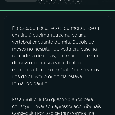
03
PROGRAMAÇÃO
Ela escapou duas vezes da morte. Levou
04
PROGRAMAS
um tiro à queima-roupa na coluna
vertebral enquanto dormia. Depois de
05
PODCASTS
meses no hospital, de volta pra casa, já
na cadeira de rodas, seu marido atentou
de novo contra sua vida. Tentou
06
VIDEOCASTS
eletrocutá-la com um "gato" que fez nos
fios do chuveiro onde ela estava
07
ÚLTIMAS
tomando banho.
08
FESTIVAL DE MÚSICA
Essa mulher lutou quase 20 anos para
conseguir levar seu agressor aos tribunais.
Conseguiu! Por isso se transformou na
ACOMPANHE A RÁDIO NACIONAL