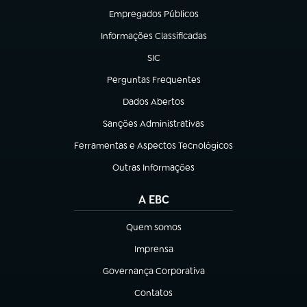
Empregados Públicos
(abre em nova aba)
Informações Classificadas
(abre em nova aba)
SIC
(abre em nova aba)
Perguntas Frequentes
(abre em nova aba)
Dados Abertos
(abre em nova aba)
Sanções Administrativas
(abre em nova aba)
Ferramentas e Aspectos Tecnológicos
(abre em nova aba)
Outras Informações
(abre em nova aba)
A EBC
Quem somos
(abre em nova aba)
Imprensa
(abre em nova aba)
Governança Corporativa
(abre em nova aba)
Contatos
(abre em nova aba)