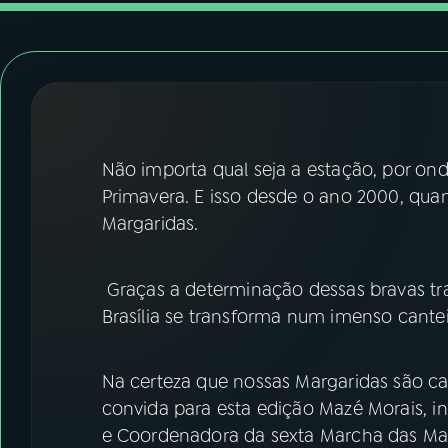
07
ÚLTIMAS
08
FESTIVAL DE MÚSICA
ACOMPANHE A RÁDIO NACIONAL
Não importa qual seja a estação, por o
YouTube
Facebook
Primavera. E isso desde o ano 2000, qua
Margaridas.
Instagram
X
TikTok
Graças a determinação dessas bravas tra
Brasília se transforma num imenso cantei
Na certeza que nossas Margaridas são c
convida para esta edição Mazé Morais, i
e Coordenadora da sexta Marcha das Mar