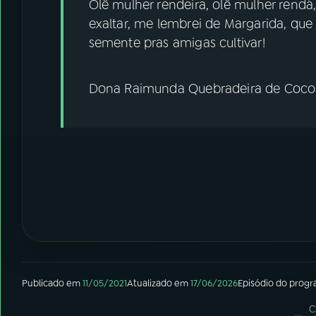
Olê mulher rendeira, olê mulher rendá
exaltar, me lembrei de Margarida, que
semente pras amigas cultivar!
Dona Raimunda Quebradeira de Coco
Publicado em
11/05/2021
Atualizado em
17/06/2026
Episódio
do prog
C