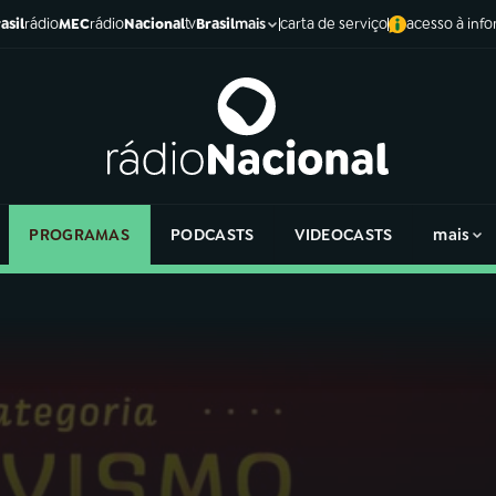
asil
rádio
MEC
rádio
Nacional
tv
Brasil
carta de serviço
acesso à inf
mais
PROGRAMAS
PODCASTS
VIDEOCASTS
mais