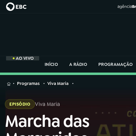
agência
Br
AO VIVO
INÍCIO
A RÁDIO
PROGRAMAÇÃO
MENU
Programas
Viva Maria
Buscar
na
Viva Maria
EPISÓDIO
Rádio
Buscar
Nacional
Marcha das
Buscar
na
Rádio
AO VIVO