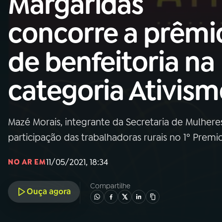
Margaridas
Nacional
concorre a prêmi
01
INÍCIO
de benfeitoria na
02
A RÁDIO
categoria Ativis
03
PROGRAMAÇÃO
Mazé Morais, integrante da Secretaria de Mulhere
04
PROGRAMAS
participação das trabalhadoras rurais no 1º Premi
05
PODCASTS
11/05/2021, 18:34
NO AR EM
Compartilhe
Ouça agora
06
VIDEOCASTS