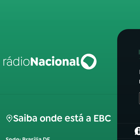
Saiba onde está a EBC
(
Sede: Brasília DF