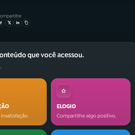
ompartilhe
conteúdo que você acessou.
.
ÇÃO
ELOGIO
 insatisfação.
Compartilhe algo positivo.