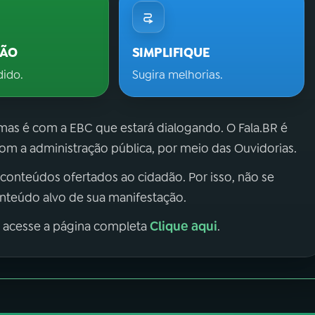
ÇÃO
SIMPLIFIQUE
dido.
Sugira melhorias.
 mas é com a EBC que estará dialogando. O Fala.BR é
m a administração pública, por meio das Ouvidorias.
 conteúdos ofertados ao cidadão. Por isso, não se
onteúdo alvo de sua manifestação.
Clique aqui
, acesse a página completa
.