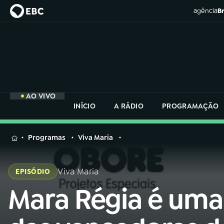
agência
Br
AO VIVO
INÍCIO
A RÁDIO
PROGRAMAÇÃO
MENU
Programas
Viva Maria
Buscar
na
Viva Maria
EPISÓDIO
Rádio
Buscar
Nacional
Mara Régia é uma
Buscar
na
Rádio
AO VIVO