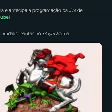
ama e antecipa a programação da
live
de
tube
!
u Audálio Dantas no
player
acima