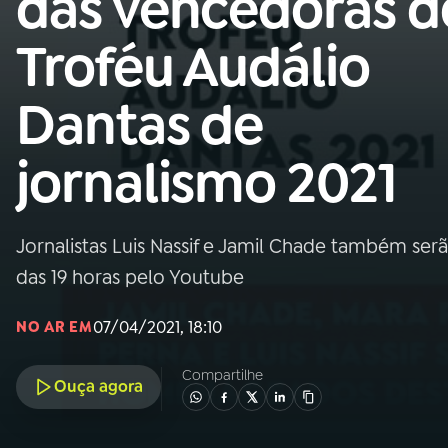
das vencedoras d
Nacional
Troféu Audálio
01
INÍCIO
Dantas de
02
A RÁDIO
jornalismo 2021
03
PROGRAMAÇÃO
Jornalistas Luis Nassif e Jamil Chade também serão
04
PROGRAMAS
das 19 horas pelo Youtube
05
PODCASTS
07/04/2021, 18:10
NO AR EM
Compartilhe
Ouça agora
06
VIDEOCASTS