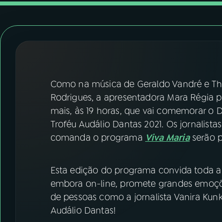
07
ÚLTIMAS
08
FESTIVAL DE MÚSICA
ACOMPANHE A RÁDIO NACIONAL
Como na música de Geraldo Vandré e Théo
YouTube
Facebook
Rodrigues, a apresentadora Mara Régia p
mais, às 19 horas, que vai comemorar o D
Instagram
X
Troféu Audálio Dantas 2021. Os jornalistas
comanda o programa
Viva Maria
serão 
TikTok
Esta edição do programa convida toda a
embora on-line, promete grandes emoçõe
de pessoas como a jornalista Vanira Kun
Audálio Dantas!