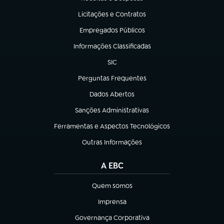
(abre em nova aba)
Licitações e Contratos
(abre em nova aba)
Empregados Públicos
(abre em nova aba)
Informações Classificadas
(abre em nova aba)
SIC
(abre em nova aba)
Perguntas Frequentes
(abre em nova aba)
Dados Abertos
(abre em nova aba)
Sanções Administrativas
(abre em nova aba)
Ferramentas e Aspectos Tecnológicos
(abre em nova aba)
Outras Informações
(abre em nova aba)
A EBC
Quem somos
(abre em nova aba)
Imprensa
(abre em nova aba)
Governança Corporativa
(abre em nova aba)