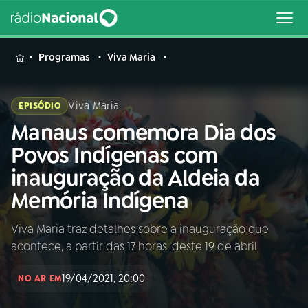
MENU
Programas
Viva Maria
Viva Maria
EPISÓDIO
Manaus comemora Dia dos
Buscar
na
Povos Indígenas com
Rádio
Buscar
inauguração da Aldeia da
Nacional
Memória Indígena
AO VIVO
Viva Maria traz detalhes sobre a inauguração que
acontece, a partir das 17 horas, deste 19 de abril
01
INÍCIO
19/04/2021, 20:00
NO AR EM
02
A RÁDIO