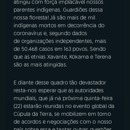
atingiu com força implacável nossos
parentes indígenas. Guardiões dessa
YouTube
Facebook
nossa floresta! Já são mais de mil
indígenas mortos em decorrência do
Instagram
X
coronavírus e, segundo dados
TikTok
de organizações independentes, mais
de 50.468 casos em 163 povos. Sendo
que as etnias Xavante, Kokama e Terena
são as mais atingidas.
E diante desse quadro tão devastador
resta-nos esperar que as autoridades
mundiais, que já na próxima quinta-feira
(22) estarão reunidas no evento global da
Cúpula da Terra, se mobilizem em torno
de acordos e negociações com o nosso
país sobre essa e tantas outras questões