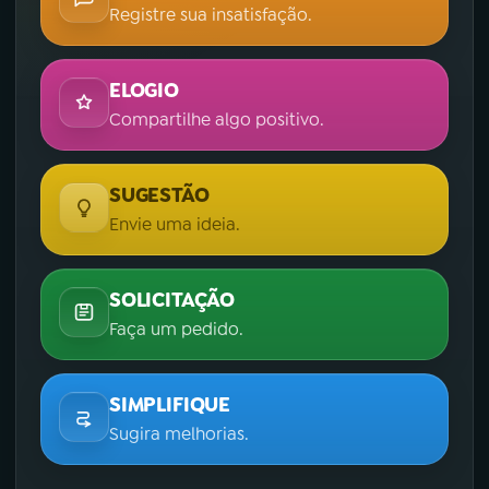
Registre sua insatisfação.
ELOGIO
Compartilhe algo positivo.
SUGESTÃO
Envie uma ideia.
SOLICITAÇÃO
Faça um pedido.
SIMPLIFIQUE
Sugira melhorias.