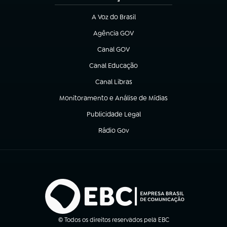
A Voz do Brasil
(abre em nova aba)
Agência GOV
(abre em nova aba)
Canal GOV
(abre em nova aba)
Canal Educação
(abre em nova aba)
Canal Libras
(abre em nova aba)
Monitoramento e Análise de Mídias
(abre em nova aba)
Publicidade Legal
(abre em nova aba)
Rádio Gov
(abre em nova aba)
© Todos os direitos reservados pela EBC