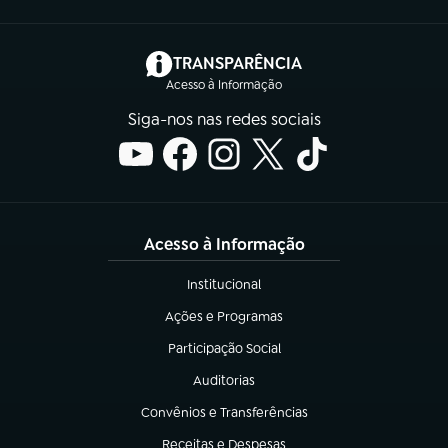
(abre em nova aba)
TRANSPARÊNCIA
Acesso à Informação
Siga-nos nas redes sociais
Acesso à Informação
Institucional
(abre em nova aba)
Ações e Programas
(abre em nova aba)
Participação Social
(abre em nova aba)
Auditorias
(abre em nova aba)
Convênios e Transferências
(abre em nova aba)
Receitas e Despesas