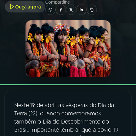
Compartilhe
Ouça agora
03
PROGRAMAÇÃO
04
PROGRAMAS
05
PODCASTS
06
VIDEOCASTS
07
ÚLTIMAS
Neste 19 de abril, às vésperas do Dia da
Terra (22), quando comemoramos
08
FESTIVAL DE MÚSICA
também o Dia do Descobrimento do
Brasil, importante lembrar que a covid-19
ACOMPANHE A RÁDIO NACIONAL