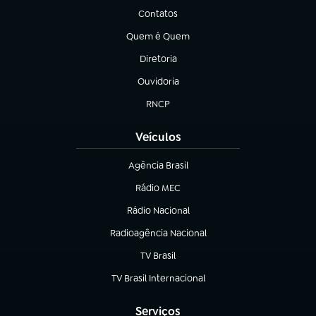
Contatos
(abre em nova aba)
Quem é Quem
(abre em nova aba)
Diretoria
(abre em nova aba)
Ouvidoria
(abre em nova aba)
RNCP
(abre em nova aba)
Veículos
Agência Brasil
(abre em nova aba)
Rádio MEC
(abre em nova aba)
Rádio Nacional
Radioagência Nacional
(abre em nova aba)
TV Brasil
(abre em nova aba)
TV Brasil Internacional
(abre em nova aba)
Serviços