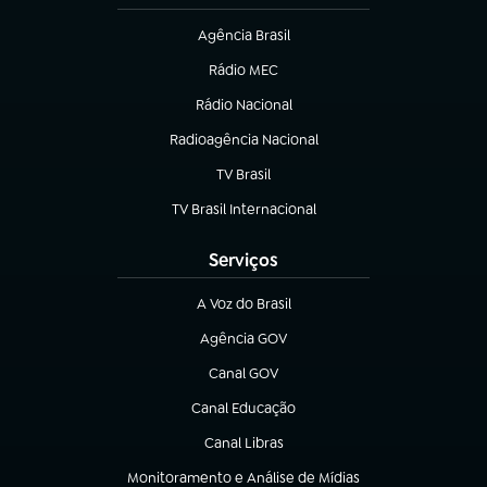
Agência Brasil
(abre em nova aba)
Rádio MEC
(abre em nova aba)
Rádio Nacional
Radioagência Nacional
(abre em nova aba)
TV Brasil
(abre em nova aba)
TV Brasil Internacional
(abre em nova aba)
Serviços
A Voz do Brasil
(abre em nova aba)
Agência GOV
(abre em nova aba)
Canal GOV
(abre em nova aba)
Canal Educação
(abre em nova aba)
Canal Libras
(abre em nova aba)
Monitoramento e Análise de Mídias
(abre em nova aba)