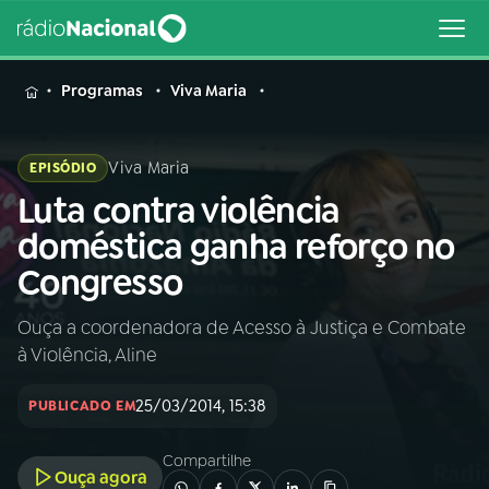
MENU
Programas
Viva Maria
Viva Maria
EPISÓDIO
Luta contra violência
Buscar
na
doméstica ganha reforço no
Rádio
Buscar
Congresso
Nacional
Ouça a coordenadora de Acesso à Justiça e Combate
AO VIVO
à Violência, Aline
01
INÍCIO
25/03/2014, 15:38
PUBLICADO EM
Compartilhe
02
A RÁDIO
Ouça agora