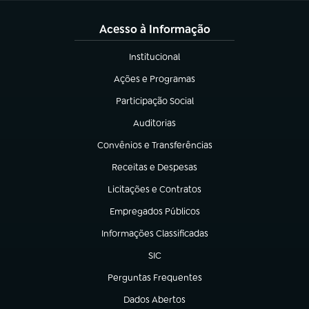
Acesso à Informação
Institucional
(abre em nova aba)
Ações e Programas
(abre em nova aba)
Participação Social
(abre em nova aba)
Auditorias
(abre em nova aba)
Convênios e Transferências
(abre em nova aba)
Receitas e Despesas
(abre em nova aba)
Licitações e Contratos
(abre em nova aba)
Empregados Públicos
(abre em nova aba)
Informações Classificadas
(abre em nova aba)
SIC
(abre em nova aba)
Perguntas Frequentes
(abre em nova aba)
Dados Abertos
(abre em nova aba)