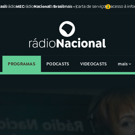
asil
rádio
MEC
rádio
Nacional
tv
Brasil
carta de serviço
acesso à inf
mais
PROGRAMAS
PODCASTS
VIDEOCASTS
mais