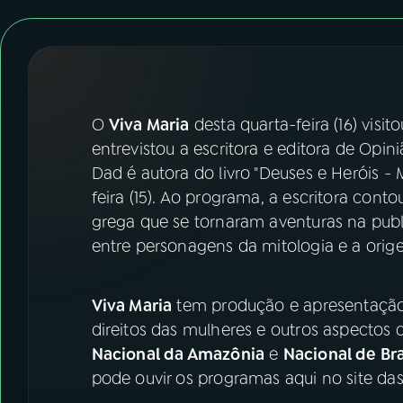
07
ÚLTIMAS
08
FESTIVAL DE MÚSICA
ACOMPANHE A RÁDIO NACIONAL
O
Viva Maria
desta quarta-feira (16) visito
entrevistou a escritora e editora de Opini
YouTube
Facebook
Dad é autora do livro "Deuses e Heróis - 
feira (15). Ao programa, a escritora cont
Instagram
X
grega que se tornaram aventuras na publ
entre personagens da mitologia e a orig
TikTok
Viva Maria
tem produção e apresentação 
direitos das mulheres e outros aspectos 
Nacional da Amazônia
e
Nacional de Bra
pode ouvir os programas aqui no site da