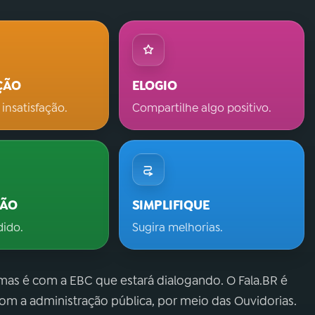
ÇÃO
ELOGIO
 insatisfação.
Compartilhe algo positivo.
ÇÃO
SIMPLIFIQUE
dido.
Sugira melhorias.
 mas é com a EBC que estará dialogando. O Fala.BR é
m a administração pública, por meio das Ouvidorias.