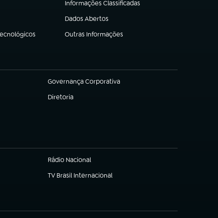
Informações Classificadas
(abre em nova aba)
Dados Abertos
(abre em nova aba)
Tecnológicos
Outras Informações
(abre em nova aba)
Governança Corporativa
(abre em nova aba)
Diretoria
(abre em nova aba)
Rádio Nacional
TV Brasil Internacional
(abre em nova aba)