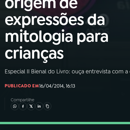
origem de
Nacional
expressões da
01
INÍCIO
mitologia para
02
A RÁDIO
crianças
03
PROGRAMAÇÃO
Especial II Bienal do Livro: ouça entrevista com a
04
PROGRAMAS
16/04/2014, 16:13
PUBLICADO EM
05
PODCASTS
Compartilhe
06
VIDEOCASTS