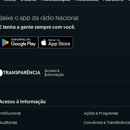
Baixe o app da rádio Nacional
E tenha a gente sempre com você.
Acesso à
TRANSPARÊNCIA
abre em nova aba)
Informação
Acesso à Informação
Institucional
Ações e Programas
(abre em nova aba)
(abre em nova aba)
Auditorias
Convênios e Transferênci
(abre em nova aba)
(abre em nova aba)