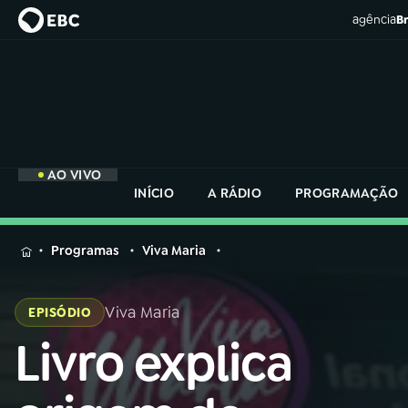
agência
Br
AO VIVO
INÍCIO
A RÁDIO
PROGRAMAÇÃO
MENU
Programas
Viva Maria
Buscar
na
Viva Maria
EPISÓDIO
Rádio
Buscar
Nacional
Livro explica
Buscar
na
Rádio
AO VIVO