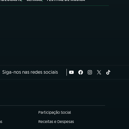
Siga-nos nas redes sociais
Participação Social
(abre em nova aba)
as
Receitas e Despesas
(abre em nova aba)