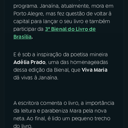
programa. Janaína, atualmente, mora em
YouTube
Facebook
Porto Alegre, mas fez questão de voltar à
capital para lançar o seu livro e também
Instagram
X
participar da
3ª Bienal do Livro de
Brasília
.
TikTok
E é sob a inspiração da poetisa mineira
Adélia Prado
, uma das homenageadas
dessa edição da Bienal, que
Viva Maria
dá vivas à Janaína.
A escritora comenta o livro, a importância
da leitura e parabeniza Mara pela nova
neta. Ao final, é lido um pequeno trecho
do livro.