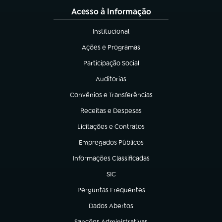
Acesso à Informação
Institucional
(abre em nova aba)
Ações e Programas
(abre em nova aba)
Participação Social
(abre em nova aba)
Auditorias
(abre em nova aba)
Convênios e Transferências
(abre em nova aba)
Receitas e Despesas
(abre em nova aba)
Licitações e Contratos
(abre em nova aba)
Empregados Públicos
(abre em nova aba)
Informações Classificadas
(abre em nova aba)
SIC
(abre em nova aba)
Perguntas Frequentes
(abre em nova aba)
Dados Abertos
(abre em nova aba)
Sanções Administrativas