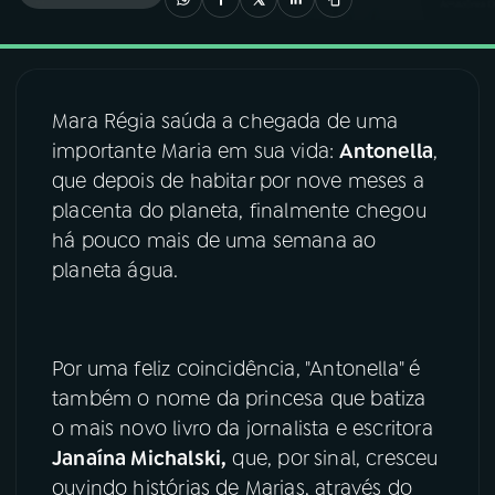
03
PROGRAMAÇÃO
Mara Régia saúda a chegada de uma
04
PROGRAMAS
importante Maria em sua vida:
Antonella
,
que depois de habitar por nove meses a
05
PODCASTS
placenta do planeta, finalmente chegou
há pouco mais de uma semana ao
planeta água.
06
VIDEOCASTS
07
ÚLTIMAS
Por uma feliz coincidência, "Antonella" é
também o nome da princesa que batiza
08
FESTIVAL DE MÚSICA
o mais novo livro da jornalista e escritora
Janaína Michalski,
que, por sinal, cresceu
ouvindo histórias de Marias, através do
ACOMPANHE A RÁDIO NACIONAL