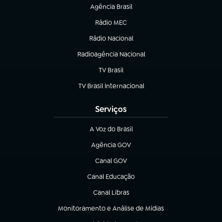
Agência Brasil
(abre em nova aba)
Rádio MEC
(abre em nova aba)
Rádio Nacional
Radioagência Nacional
(abre em nova aba)
TV Brasil
(abre em nova aba)
TV Brasil Internacional
(abre em nova aba)
Serviços
A Voz do Brasil
(abre em nova aba)
Agência GOV
(abre em nova aba)
Canal GOV
(abre em nova aba)
Canal Educação
(abre em nova aba)
Canal Libras
(abre em nova aba)
Monitoramento e Análise de Mídias
(abre em nova aba)