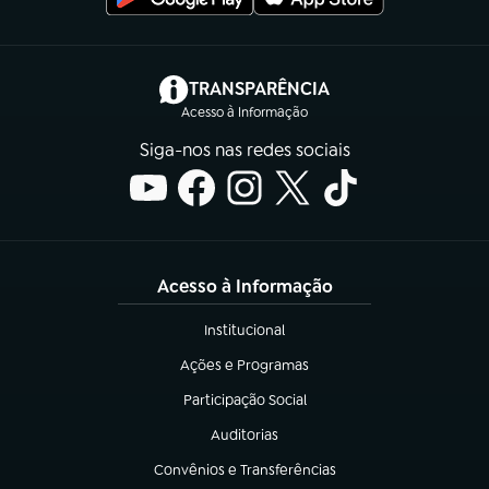
(abre em nova aba)
TRANSPARÊNCIA
Acesso à Informação
Siga-nos nas redes sociais
Acesso à Informação
Institucional
(abre em nova aba)
Ações e Programas
(abre em nova aba)
Participação Social
(abre em nova aba)
Auditorias
(abre em nova aba)
Convênios e Transferências
(abre em nova aba)