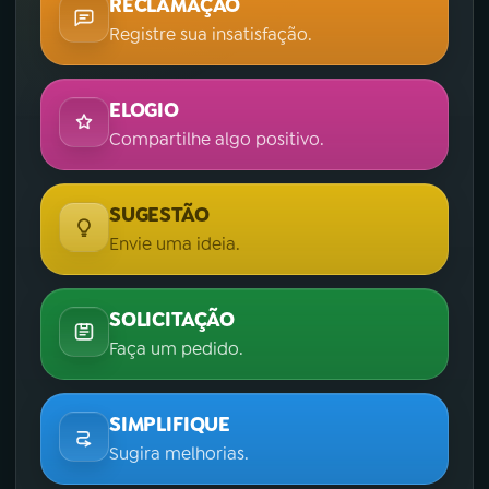
RECLAMAÇÃO
Registre sua insatisfação.
ELOGIO
Compartilhe algo positivo.
SUGESTÃO
Envie uma ideia.
SOLICITAÇÃO
Faça um pedido.
SIMPLIFIQUE
Sugira melhorias.