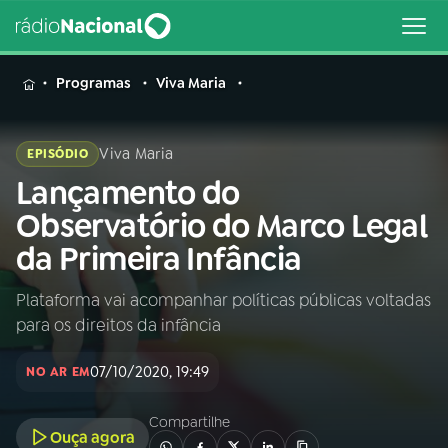
MENU
Programas
Viva Maria
Viva Maria
EPISÓDIO
Lançamento do
Buscar
na
Observatório do Marco Legal
Rádio
Buscar
da Primeira Infância
Nacional
Plataforma vai acompanhar políticas públicas voltadas
AO VIVO
para os direitos da infância
01
INÍCIO
07/10/2020, 19:49
NO AR EM
Compartilhe
02
A RÁDIO
Ouça agora