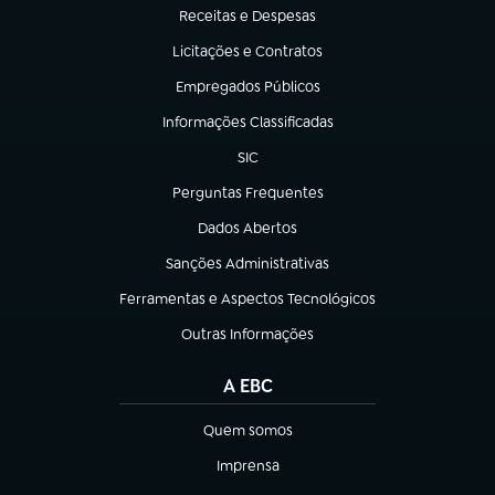
Receitas e Despesas
(abre em nova aba)
Licitações e Contratos
(abre em nova aba)
Empregados Públicos
(abre em nova aba)
Informações Classificadas
(abre em nova aba)
SIC
(abre em nova aba)
Perguntas Frequentes
(abre em nova aba)
Dados Abertos
(abre em nova aba)
Sanções Administrativas
(abre em nova aba)
Ferramentas e Aspectos Tecnológicos
(abre em nova aba)
Outras Informações
(abre em nova aba)
A EBC
Quem somos
(abre em nova aba)
Imprensa
(abre em nova aba)