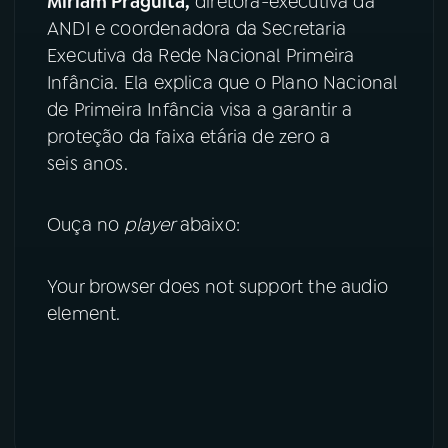
Miriam Praguita
,
diretora-executiva da
ANDI e coordenadora da Secretaria
YouTube
Facebook
Executiva da Rede Nacional Primeira
Infância. Ela explica que o Plano Nacional
Instagram
X
de Primeira Infância visa a garantir a
proteção da faixa etária de zero a
TikTok
seis anos.
Ouça no
player
abaixo:
Your browser does not support the audio
element.