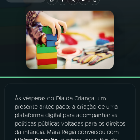
03
PROGRAMAÇÃO
04
PROGRAMAS
05
PODCASTS
06
VIDEOCASTS
Às vésperas do Dia da Criança, um
07
ÚLTIMAS
presente antecipado: a criação de uma
plataforma digital para acompanhar as
08
FESTIVAL DE MÚSICA
políticas públicas voltadas para os direitos
da infância. Mara Régia conversou com
ACOMPANHE A RÁDIO NACIONAL