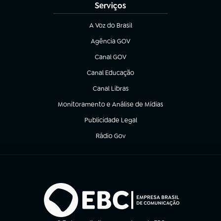
Serviços
A Voz do Brasil
(abre em nova aba)
Agência GOV
(abre em nova aba)
Canal GOV
(abre em nova aba)
Canal Educação
(abre em nova aba)
Canal Libras
(abre em nova aba)
Monitoramento e Análise de Mídias
(abre em nova aba)
Publicidade Legal
(abre em nova aba)
Rádio Gov
(abre em nova aba)