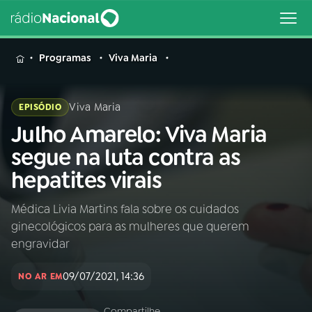
MENU
Programas
Viva Maria
Viva Maria
EPISÓDIO
Julho Amarelo: Viva Maria
Buscar
na
segue na luta contra as
Rádio
Buscar
hepatites virais
Nacional
Médica Livia Martins fala sobre os cuidados
AO VIVO
ginecológicos para as mulheres que querem
engravidar
01
INÍCIO
09/07/2021, 14:36
NO AR EM
02
A RÁDIO
Compartilhe