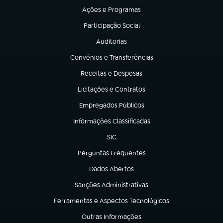
Ações e Programas
(abre em nova aba)
Participação Social
(abre em nova aba)
Auditorias
(abre em nova aba)
Convênios e Transferências
(abre em nova aba)
Receitas e Despesas
(abre em nova aba)
Licitações e Contratos
(abre em nova aba)
Empregados Públicos
(abre em nova aba)
Informações Classificadas
(abre em nova aba)
SIC
(abre em nova aba)
Perguntas Frequentes
(abre em nova aba)
Dados Abertos
(abre em nova aba)
Sanções Administrativas
(abre em nova aba)
Ferramentas e Aspectos Tecnológicos
(abre em nova aba)
Outras Informações
(abre em nova aba)