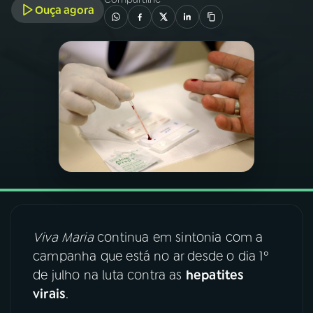
Ouça agora
03
PROGRAMAÇÃO
04
PROGRAMAS
05
PODCASTS
06
VIDEOCASTS
07
ÚLTIMAS
Viva Maria
continua em sintonia com a
campanha que está no ar desde o dia 1º
08
FESTIVAL DE MÚSICA
de julho na luta contra as
hepatites
virais
.
ACOMPANHE A RÁDIO NACIONAL