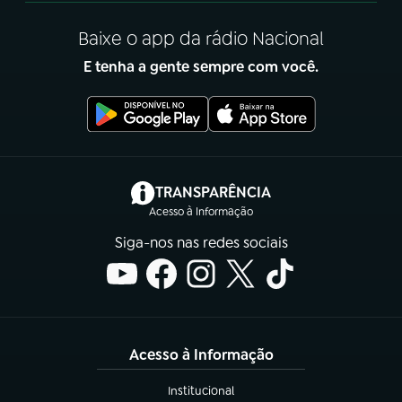
Baixe o app da rádio Nacional
E tenha a gente sempre com você.
(abre em nova aba)
TRANSPARÊNCIA
Acesso à Informação
Siga-nos nas redes sociais
Acesso à Informação
Institucional
(abre em nova aba)