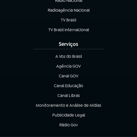
Rádio Nacional
Radioagência Nacional
(abre em nova aba)
TV Brasil
(abre em nova aba)
TV Brasil Internacional
(abre em nova aba)
Serviços
A Voz do Brasil
(abre em nova aba)
Agência GOV
(abre em nova aba)
Canal GOV
(abre em nova aba)
Canal Educação
(abre em nova aba)
Canal Libras
(abre em nova aba)
Monitoramento e Análise de Mídias
(abre em nova aba)
Publicidade Legal
(abre em nova aba)
Rádio Gov
(abre em nova aba)