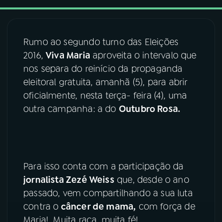
03
PROGRAMAÇÃO
Rumo ao segundo turno das Eleições
2016,
Viva Maria
aproveita o intervalo que
04
PROGRAMAS
nos separa do reinício da propaganda
eleitoral gratuita, amanhã (5), para abrir
05
PODCASTS
oficialmente, nesta terça- feira (4), uma
outra campanha: a do
Outubro Rosa.
06
VIDEOCASTS
07
ÚLTIMAS
Para isso conta com a participação da
jornalista Zezé Weiss
que, desde o ano
08
FESTIVAL DE MÚSICA
passado, vem compartilhando a sua luta
contra o
câncer de mama,
com força de
Maria! Muita raça, muita fé!
ACOMPANHE A RÁDIO NACIONAL