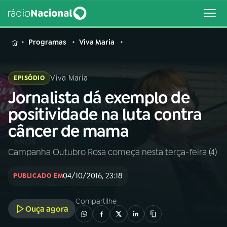
MENU
Programas
Viva Maria
Viva Maria
EPISÓDIO
Jornalista dá exemplo de
Buscar
na
positividade na luta contra
Rádio
Buscar
câncer de mama
Nacional
Campanha Outubro Rosa começa nesta terça-feira (4)
AO VIVO
04/10/2016, 23:18
PUBLICADO EM
01
INÍCIO
Compartilhe
Ouça agora
02
A RÁDIO