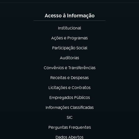
Acesso à Informação
Institucional
(abre em nova aba)
Ações e Programas
(abre em nova aba)
Participação Social
(abre em nova aba)
Auditorias
(abre em nova aba)
Convênios e Transferências
(abre em nova aba)
Receitas e Despesas
(abre em nova aba)
Licitações e Contratos
(abre em nova aba)
Empregados Públicos
(abre em nova aba)
Informações Classificadas
(abre em nova aba)
SIC
(abre em nova aba)
Perguntas Frequentes
(abre em nova aba)
Dados Abertos