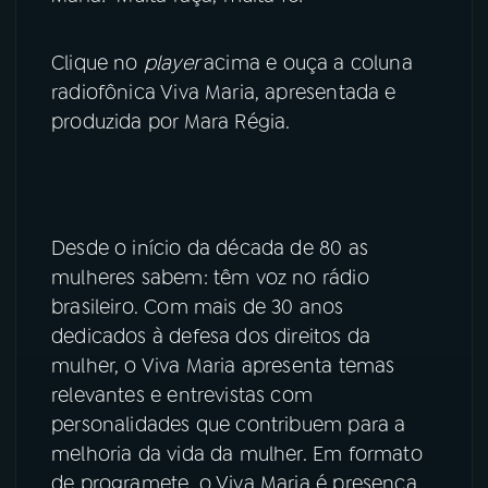
YouTube
Facebook
Clique no
player
acima e ouça a coluna
radiofônica Viva Maria, apresentada e
Instagram
X
produzida por Mara Régia.
TikTok
Desde o início da década de 80 as
mulheres sabem: têm voz no rádio
brasileiro. Com mais de 30 anos
dedicados à defesa dos direitos da
mulher, o Viva Maria apresenta temas
relevantes e entrevistas com
personalidades que contribuem para a
melhoria da vida da mulher. Em formato
de programete, o Viva Maria é presença