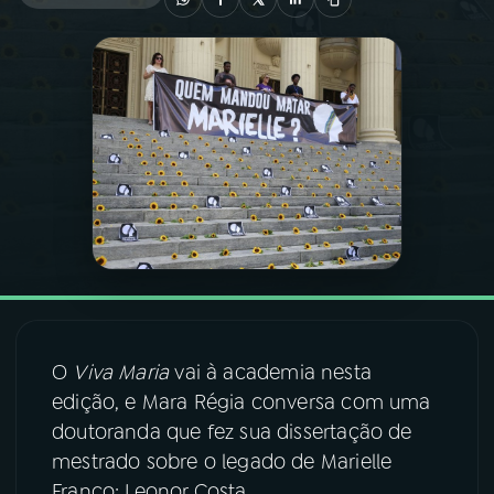
03
PROGRAMAÇÃO
04
PROGRAMAS
05
PODCASTS
06
VIDEOCASTS
07
ÚLTIMAS
O
Viva Maria
vai à academia nesta
edição, e Mara Régia conversa com uma
08
FESTIVAL DE MÚSICA
doutoranda que fez sua dissertação de
mestrado sobre o legado de Marielle
ACOMPANHE A RÁDIO NACIONAL
Franco: Leonor Costa.