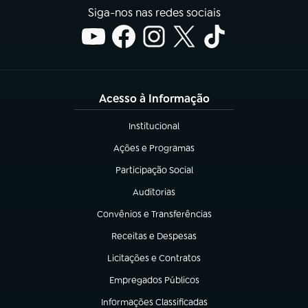
Siga-nos nas redes sociais
Acesso à Informação
Institucional
(abre em nova aba)
Ações e Programas
(abre em nova aba)
Participação Social
(abre em nova aba)
Auditorias
(abre em nova aba)
Convênios e Transferências
(abre em nova aba)
Receitas e Despesas
(abre em nova aba)
Licitações e Contratos
(abre em nova aba)
Empregados Públicos
(abre em nova aba)
Informações Classificadas
(abre em nova aba)