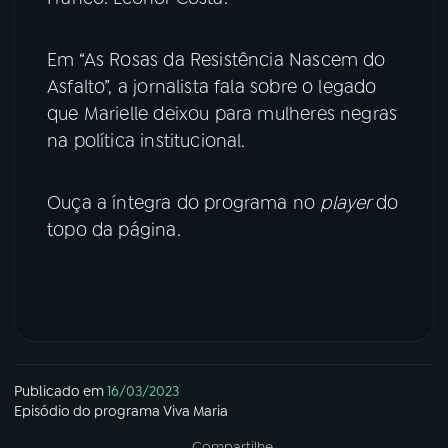
YouTube
Facebook
Em “As Rosas da Resistência Nascem do
Asfalto”, a jornalista fala sobre o legado
Instagram
X
que Marielle deixou para mulheres negras
na política institucional.
TikTok
Ouça a íntegra do programa no
player
do
topo da página.
Publicado em
16/03/2023
Episódio
do programa
Viva Maria
Compartilhe