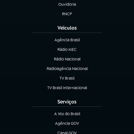
Ouvidoria
(abre em nova aba)
RNCP
(abre em nova aba)
Veículos
Agência Brasil
(abre em nova aba)
Rádio MEC
(abre em nova aba)
Rádio Nacional
Radioagência Nacional
(abre em nova aba)
TV Brasil
(abre em nova aba)
TV Brasil Internacional
(abre em nova aba)
Serviços
A Voz do Brasil
(abre em nova aba)
Agência GOV
(abre em nova aba)
Canal GOV