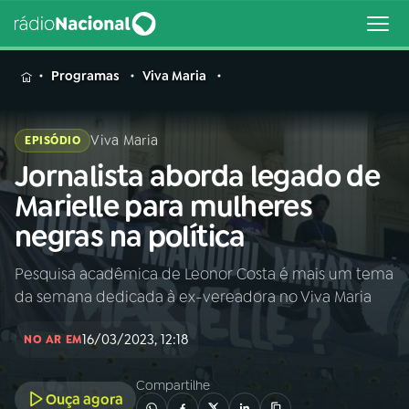
MENU
Programas
Viva Maria
Viva Maria
EPISÓDIO
Jornalista aborda legado de
Buscar
na
Marielle para mulheres
Rádio
Buscar
negras na política
Nacional
Pesquisa acadêmica de Leonor Costa é mais um tema
AO VIVO
da semana dedicada à ex-vereadora no Viva Maria
01
INÍCIO
16/03/2023, 12:18
NO AR EM
Compartilhe
02
A RÁDIO
Ouça agora