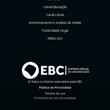
(abre em nova aba)
Canal Educação
(abre em nova aba)
Canal Libras
(abre em nova aba)
Monitoramento e Análise de Mídias
(abre em nova aba)
Publicidade Legal
(abre em nova aba)
Rádio Gov
(abre em nova aba)
© Todos os direitos reservados pela EBC
Política de Privacidade
(abre em nova aba)
Termos de uso
(abre em nova aba)
Preferências de privacidade