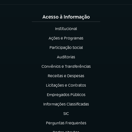
Acesso à Informação
Institucional
(abre em nova aba)
Ações e Programas
(abre em nova aba)
Participação Social
(abre em nova aba)
Auditorias
(abre em nova aba)
Convênios e Transferências
(abre em nova aba)
Receitas e Despesas
(abre em nova aba)
Licitações e Contratos
(abre em nova aba)
Empregados Públicos
(abre em nova aba)
Informações Classificadas
(abre em nova aba)
SIC
(abre em nova aba)
Perguntas Frequentes
(abre em nova aba)