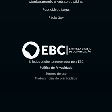
Monitoramento e Análise de Mídias
(abre em nova aba)
Publicidade Legal
(abre em nova aba)
Rádio Gov
(abre em nova aba)
© Todos os direitos reservados pela EBC
Política de Privacidade
(abre em nova aba)
Termos de uso
(abre em nova aba)
Preferências de privacidade