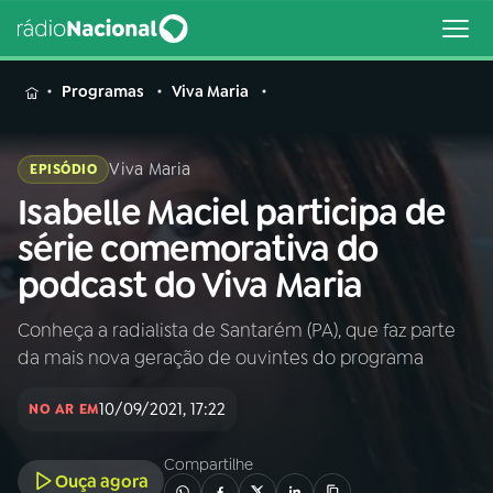
MENU
Programas
Viva Maria
Viva Maria
EPISÓDIO
Isabelle Maciel participa de
Buscar
na
série comemorativa do
Rádio
Buscar
podcast do Viva Maria
Nacional
Conheça a radialista de Santarém (PA), que faz parte
AO VIVO
da mais nova geração de ouvintes do programa
01
INÍCIO
10/09/2021, 17:22
NO AR EM
Compartilhe
02
A RÁDIO
Ouça agora