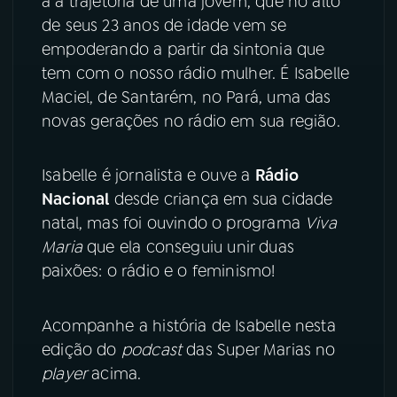
a a trajetória de uma jovem, que no alto
de seus 23 anos de idade vem se
YouTube
Facebook
empoderando a partir da sintonia que
tem com o nosso rádio mulher. É Isabelle
Instagram
X
Maciel, de Santarém, no Pará, uma das
novas gerações no rádio em sua região.
TikTok
Isabelle é jornalista e ouve a
Rádio
Nacional
desde criança em sua cidade
natal, mas foi ouvindo o programa
Viva
Maria
que ela conseguiu unir duas
paixões: o rádio e o feminismo!
Acompanhe a história de Isabelle nesta
edição do
podcast
das Super Marias no
player
acima.