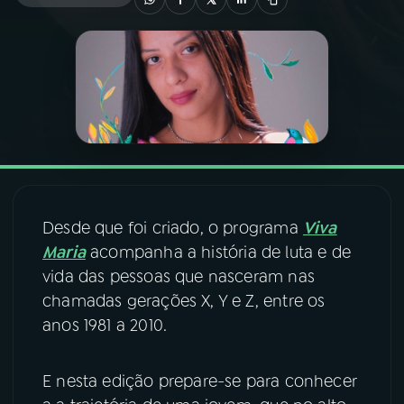
03
PROGRAMAÇÃO
04
PROGRAMAS
05
PODCASTS
06
VIDEOCASTS
Desde que foi criado, o programa
Viva
Maria
acompanha a história de luta e de
vida das pessoas que nasceram nas
07
ÚLTIMAS
chamadas gerações X, Y e Z, entre os
anos 1981 a 2010.
08
FESTIVAL DE MÚSICA
E nesta edição prepare-se para conhecer
ACOMPANHE A RÁDIO NACIONAL