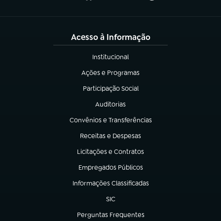
Acesso à Informação
Institucional
(abre em nova aba)
Ações e Programas
(abre em nova aba)
Participação Social
(abre em nova aba)
Auditorias
(abre em nova aba)
Convênios e Transferências
(abre em nova aba)
Receitas e Despesas
(abre em nova aba)
Licitações e Contratos
(abre em nova aba)
Empregados Públicos
(abre em nova aba)
Informações Classificadas
(abre em nova aba)
SIC
(abre em nova aba)
Perguntas Frequentes
(abre em nova aba)