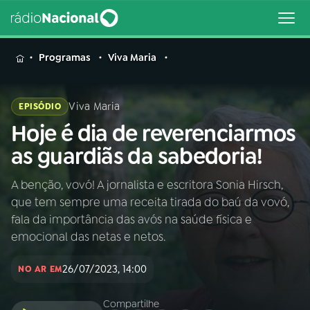
MENU
Programas
Viva Maria
Viva Maria
EPISÓDIO
Hoje é dia de reverenciarmos
Buscar
na
as guardiãs da sabedoria!
Rádio
Buscar
Nacional
A benção, vovó! A jornalista e escritora Sonia Hirsch,
que tem sempre uma receita tirada do baú da vovó,
AO VIVO
fala da importância das avós na saúde física e
emocional das netas e netos.
01
INÍCIO
26/07/2023, 14:00
NO AR EM
02
A RÁDIO
Compartilhe