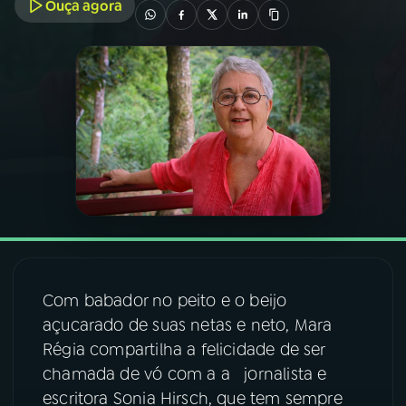
Ouça agora
03
PROGRAMAÇÃO
04
PROGRAMAS
05
PODCASTS
06
VIDEOCASTS
07
ÚLTIMAS
Com babador no peito e o beijo
açucarado de suas netas e neto, Mara
08
FESTIVAL DE MÚSICA
Régia compartilha a felicidade de ser
chamada de vó com a a jornalista e
escritora Sonia Hirsch, que tem sempre
ACOMPANHE A RÁDIO NACIONAL