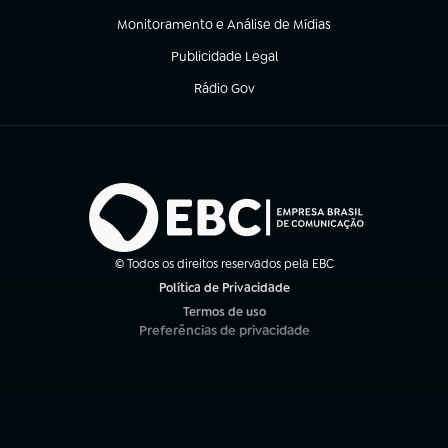
Monitoramento e Análise de Mídias
(abre em nova aba)
Publicidade Legal
(abre em nova aba)
Rádio Gov
(abre em nova aba)
© Todos os direitos reservados pela EBC
Política de Privacidade
(abre em nova aba)
Termos de uso
(abre em nova aba)
Preferências de privacidade