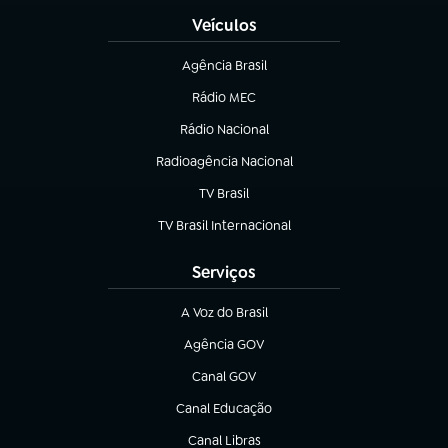
Veículos
Agência Brasil
(abre em nova aba)
Rádio MEC
(abre em nova aba)
Rádio Nacional
Radioagência Nacional
(abre em nova aba)
TV Brasil
(abre em nova aba)
TV Brasil Internacional
(abre em nova aba)
Serviços
A Voz do Brasil
(abre em nova aba)
Agência GOV
(abre em nova aba)
Canal GOV
(abre em nova aba)
Canal Educação
(abre em nova aba)
Canal Libras
(abre em nova aba)