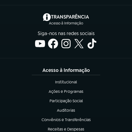
(abre em nova aba)
TRANSPARÊNCIA
Acesso à Informação
Siga-nos nas redes sociais
Acesso à Informação
Institucional
(abre em nova aba)
Ações e Programas
(abre em nova aba)
Participação Social
(abre em nova aba)
Auditorias
(abre em nova aba)
Convênios e Transferências
(abre em nova aba)
Receitas e Despesas
(abre em nova aba)