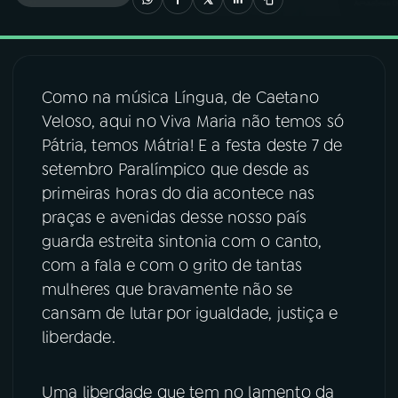
03
PROGRAMAÇÃO
Como na música Língua, de Caetano
04
PROGRAMAS
Veloso, aqui no Viva Maria não temos só
Pátria, temos Mátria! E a festa deste 7 de
05
PODCASTS
setembro Paralímpico que desde as
primeiras horas do dia acontece nas
praças e avenidas desse nosso país
06
VIDEOCASTS
guarda estreita sintonia com o canto,
com a fala e com o grito de tantas
07
ÚLTIMAS
mulheres que bravamente não se
cansam de lutar por igualdade, justiça e
liberdade.
08
FESTIVAL DE MÚSICA
Uma liberdade que tem no lamento da
ACOMPANHE A RÁDIO NACIONAL