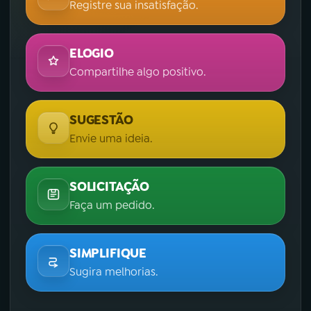
Registre sua insatisfação.
ELOGIO
Compartilhe algo positivo.
SUGESTÃO
Envie uma ideia.
SOLICITAÇÃO
Faça um pedido.
SIMPLIFIQUE
Sugira melhorias.