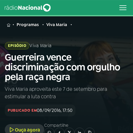
MENU
Programas
Viva Maria
Viva Maria
EPISÓDIO
Guerreira vence
Buscar
na
discriminação com orgulho
Rádio
Buscar
pela raça negra
Nacional
Viva Maria aproveita este 7 de setembro para
AO VIVO
estimular a luta contra
01
INÍCIO
08/09/2016, 17:50
PUBLICADO EM
Compartilhe
02
A RÁDIO
Ouça agora