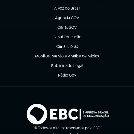
A Voz do Brasil
(abre em nova aba)
Agência GOV
(abre em nova aba)
Canal GOV
(abre em nova aba)
Canal Educação
(abre em nova aba)
Canal Libras
(abre em nova aba)
Monitoramento e Análise de Mídias
(abre em nova aba)
Publicidade Legal
(abre em nova aba)
Rádio Gov
(abre em nova aba)
© Todos os direitos reservados pela EBC