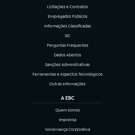
Licitações e Contratos
(abre em nova aba)
Empregados Públicos
(abre em nova aba)
Informações Classificadas
(abre em nova aba)
SIC
(abre em nova aba)
Perguntas Frequentes
(abre em nova aba)
Dados Abertos
(abre em nova aba)
Sanções Administrativas
(abre em nova aba)
Ferramentas e Aspectos Tecnológicos
(abre em nova aba)
Outras Informações
(abre em nova aba)
A EBC
Quem somos
(abre em nova aba)
Imprensa
(abre em nova aba)
Governança Corporativa
(abre em nova aba)