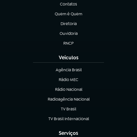
Contatos
(abre em nova aba)
Quem é Quem
(abre em nova aba)
Diretoria
(abre em nova aba)
Ouvidoria
(abre em nova aba)
RNCP
(abre em nova aba)
Veículos
Agência Brasil
(abre em nova aba)
Rádio MEC
(abre em nova aba)
Rádio Nacional
Radioagência Nacional
(abre em nova aba)
TV Brasil
(abre em nova aba)
TV Brasil Internacional
(abre em nova aba)
Serviços