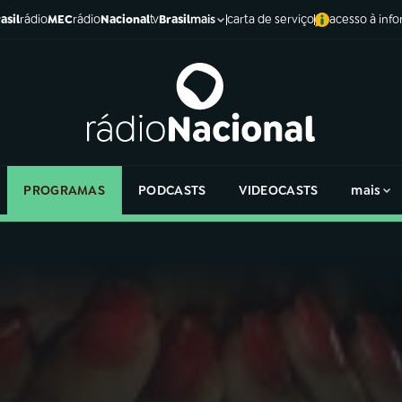
asil
rádio
MEC
rádio
Nacional
tv
Brasil
carta de serviço
acesso à inf
mais
PROGRAMAS
PODCASTS
VIDEOCASTS
mais