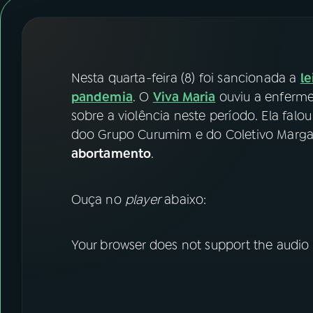
07
ÚLTIMAS
08
FESTIVAL DE MÚSICA
Nesta quarta-feira (8) foi sancionada a
le
ACOMPANHE A RÁDIO NACIONAL
pandemia
. O
Viva Maria
ouviu a enferme
sobre a violência neste período. Ela fal
YouTube
Facebook
doo Grupo Curumim e do Coletivo Margar
abortamento
.
Instagram
X
TikTok
Ouça no
player
abaixo:
Your browser does not support the audio