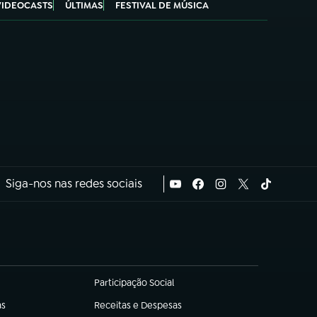
VIDEOCASTS
ÚLTIMAS
FESTIVAL DE MÚSICA
Siga-nos nas redes sociais
Participação Social
(abre em nova aba)
as
Receitas e Despesas
(abre em nova aba)