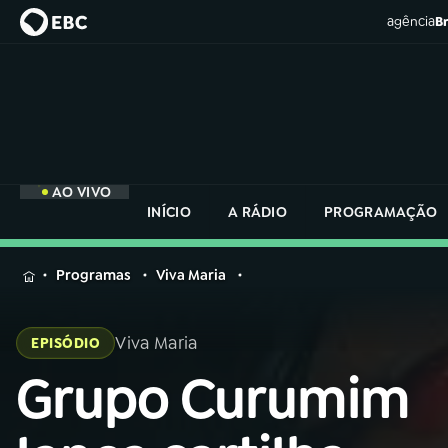
agência
Br
AO VIVO
INÍCIO
A RÁDIO
PROGRAMAÇÃO
MENU
Programas
Viva Maria
Buscar
na
Viva Maria
EPISÓDIO
Rádio
Buscar
Nacional
Grupo Curumim
Buscar
na
Rádio
AO VIVO