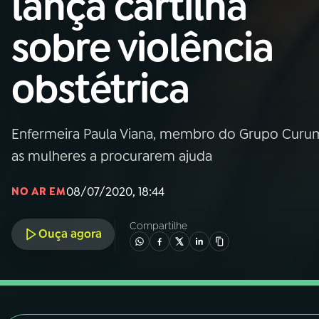
lança cartilha
Nacional
sobre violência
01
INÍCIO
obstétrica
02
A RÁDIO
Enfermeira Paula Viana, membro do Grupo Curumi
03
PROGRAMAÇÃO
as mulheres a procurarem ajuda
04
PROGRAMAS
08/07/2020, 18:44
NO AR EM
Compartilhe
05
PODCASTS
Ouça agora
06
VIDEOCASTS