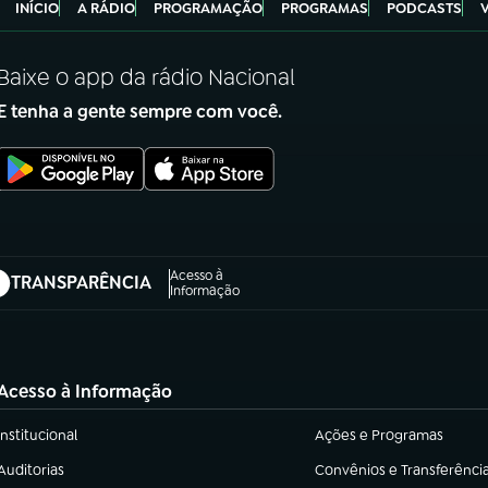
INÍCIO
A RÁDIO
PROGRAMAÇÃO
PROGRAMAS
PODCASTS
Baixe o app da rádio Nacional
E tenha a gente sempre com você.
Acesso à
TRANSPARÊNCIA
abre em nova aba)
Informação
Acesso à Informação
Institucional
Ações e Programas
(abre em nova aba)
(abre em nova aba)
Auditorias
Convênios e Transferênci
(abre em nova aba)
(abre em nova aba)