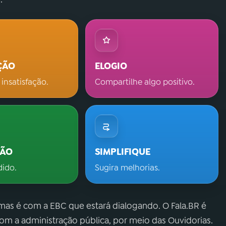
ÇÃO
ELOGIO
 insatisfação.
Compartilhe algo positivo.
ÇÃO
SIMPLIFIQUE
dido.
Sugira melhorias.
 mas é com a EBC que estará dialogando. O Fala.BR é
m a administração pública, por meio das Ouvidorias.