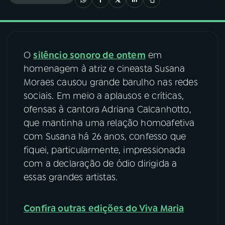
03
PROGRAMAÇÃO
O
silêncio sonoro de ontem
em
04
PROGRAMAS
homenagem à atriz e cineasta Susana
Moraes causou grande barulho nas redes
05
PODCASTS
sociais. Em meio a aplausos e críticas,
ofensas à cantora Adriana Calcanhotto,
que mantinha uma relação homoafetiva
06
VIDEOCASTS
com Susana há 26 anos, confesso que
fiquei, particularmente, impressionada
07
ÚLTIMAS
com a declaração de ódio dirigida a
essas grandes artistas.
08
FESTIVAL DE MÚSICA
Confira outras edições do Viva Maria
ACOMPANHE A RÁDIO NACIONAL