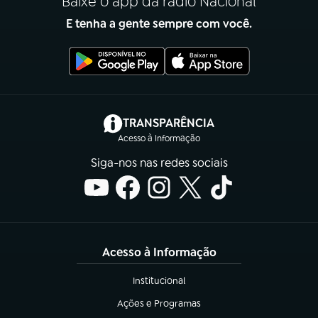
Baixe o app da rádio Nacional
E tenha a gente sempre com você.
(abre em nova aba)
TRANSPARÊNCIA
Acesso à Informação
Siga-nos nas redes sociais
Acesso à Informação
Institucional
(abre em nova aba)
Ações e Programas
(abre em nova aba)