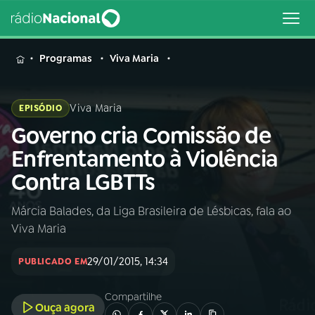
MENU
Programas
Viva Maria
Viva Maria
EPISÓDIO
Governo cria Comissão de
Buscar
na
Enfrentamento à Violência
Rádio
Buscar
Contra LGBTTs
Nacional
Márcia Balades, da Liga Brasileira de Lésbicas, fala ao
AO VIVO
Viva Maria
01
INÍCIO
29/01/2015, 14:34
PUBLICADO EM
Compartilhe
02
A RÁDIO
Ouça agora