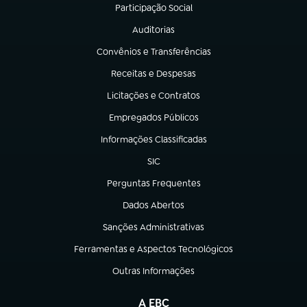
Participação Social
(abre em nova aba)
Auditorias
(abre em nova aba)
Convênios e Transferências
(abre em nova aba)
Receitas e Despesas
(abre em nova aba)
Licitações e Contratos
(abre em nova aba)
Empregados Públicos
(abre em nova aba)
Informações Classificadas
(abre em nova aba)
SIC
(abre em nova aba)
Perguntas Frequentes
(abre em nova aba)
Dados Abertos
(abre em nova aba)
Sanções Administrativas
(abre em nova aba)
Ferramentas e Aspectos Tecnológicos
(abre em nova aba)
Outras Informações
(abre em nova aba)
A EBC