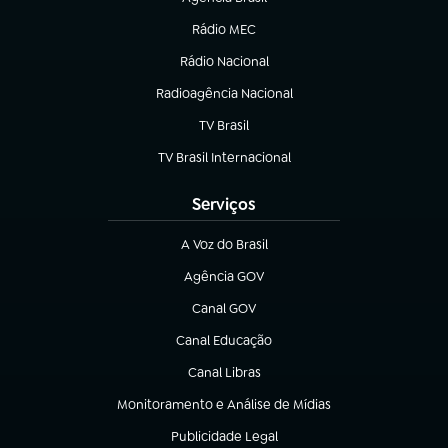
(abre em nova aba)
Rádio MEC
(abre em nova aba)
Rádio Nacional
Radioagência Nacional
(abre em nova aba)
TV Brasil
(abre em nova aba)
TV Brasil Internacional
(abre em nova aba)
Serviços
A Voz do Brasil
(abre em nova aba)
Agência GOV
(abre em nova aba)
Canal GOV
(abre em nova aba)
Canal Educação
(abre em nova aba)
Canal Libras
(abre em nova aba)
Monitoramento e Análise de Mídias
(abre em nova aba)
Publicidade Legal
(abre em nova aba)