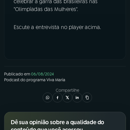
celebrar a garra das brasileiras nas
"Olimpíadas das Mulheres".
YouTube
Facebook
Instagram
X
Escute a entrevista no player acima.
TikTok
Publicado em
06/08/2024
Podcast
do programa
Viva Maria
Compartilhe
Dê sua opinião sobre a qualidade do
conteúdo que você acessou.