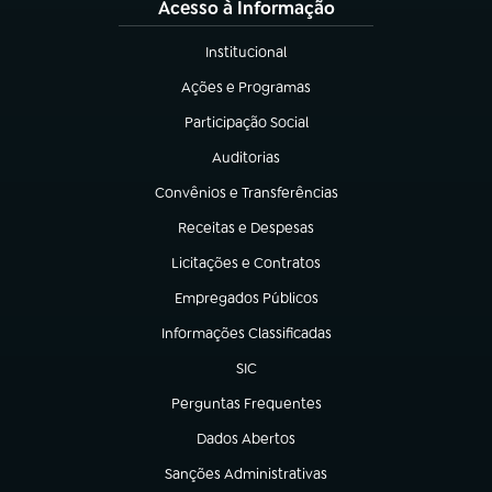
Acesso à Informação
Institucional
(abre em nova aba)
Ações e Programas
(abre em nova aba)
Participação Social
(abre em nova aba)
Auditorias
(abre em nova aba)
Convênios e Transferências
(abre em nova aba)
Receitas e Despesas
(abre em nova aba)
Licitações e Contratos
(abre em nova aba)
Empregados Públicos
(abre em nova aba)
Informações Classificadas
(abre em nova aba)
SIC
(abre em nova aba)
Perguntas Frequentes
(abre em nova aba)
Dados Abertos
(abre em nova aba)
Sanções Administrativas
(abre em nova aba)