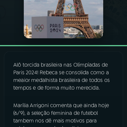
03
PROGRAMAÇÃO
04
PROGRAMAS
05
PODCASTS
Alô torcida brasileira nas Olímpíadas de
06
VIDEOCASTS
Paris 2024! Rebeca se consolida como a
meaior medalhista brasileira de todos os
tempos e de forma muito merecida.
07
ÚLTIMAS
Marília Arrigoni comenta que ainda hoje
08
FESTIVAL DE MÚSICA
(6/9), a seleção feminina de futebol
tambem nos dê mais motivos para
ACOMPANHE A RÁDIO NACIONAL