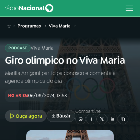
MENU
Programas
Viva Maria
Viva Maria
PODCAST
Giro olímpico no Viva Maria
Buscar
na
Rádio
Marília Arrigoni participa conosco e comenta a
Buscar
Nacional
agenda olímpica do dia
AO VIVO
06/08/2024, 13:53
NO AR EM
Compartilhe
01
INÍCIO
Baixar
Ouça agora
02
A RÁDIO