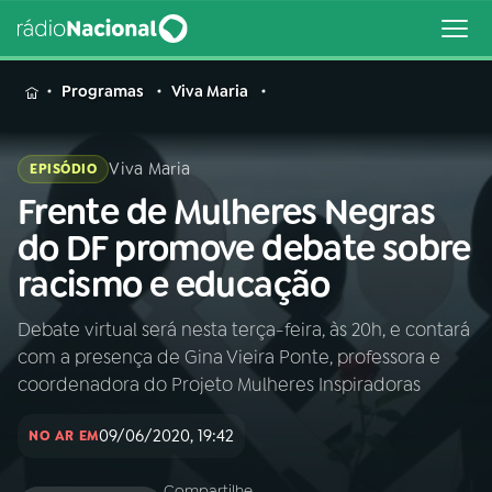
MENU
Programas
Viva Maria
Viva Maria
EPISÓDIO
Frente de Mulheres Negras
Buscar
na
do DF promove debate sobre
Rádio
Buscar
racismo e educação
Nacional
Debate virtual será nesta terça-feira, às 20h, e contará
AO VIVO
com a presença de Gina Vieira Ponte, professora e
coordenadora do Projeto Mulheres Inspiradoras
01
INÍCIO
09/06/2020, 19:42
NO AR EM
02
A RÁDIO
Compartilhe