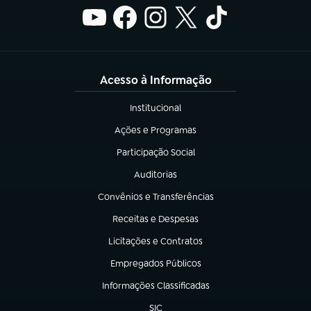
Acesso à Informação
Institucional
(abre em nova aba)
Ações e Programas
(abre em nova aba)
Participação Social
(abre em nova aba)
Auditorias
(abre em nova aba)
Convênios e Transferências
(abre em nova aba)
Receitas e Despesas
(abre em nova aba)
Licitações e Contratos
(abre em nova aba)
Empregados Públicos
(abre em nova aba)
Informações Classificadas
(abre em nova aba)
SIC