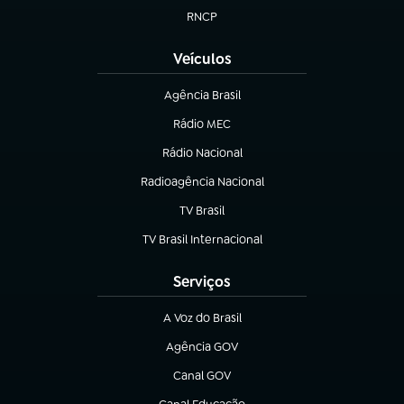
RNCP
(abre em nova aba)
Veículos
Agência Brasil
(abre em nova aba)
Rádio MEC
(abre em nova aba)
Rádio Nacional
Radioagência Nacional
(abre em nova aba)
TV Brasil
(abre em nova aba)
TV Brasil Internacional
(abre em nova aba)
Serviços
A Voz do Brasil
(abre em nova aba)
Agência GOV
(abre em nova aba)
Canal GOV
(abre em nova aba)