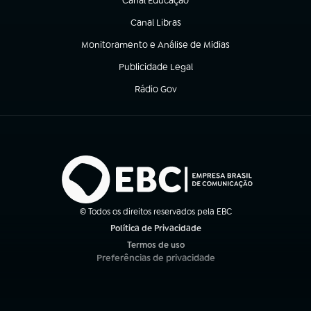
Canal Educação
(abre em nova aba)
Canal Libras
(abre em nova aba)
Monitoramento e Análise de Mídias
(abre em nova aba)
Publicidade Legal
(abre em nova aba)
Rádio Gov
(abre em nova aba)
© Todos os direitos reservados pela EBC
Política de Privacidade
(abre em nova aba)
Termos de uso
(abre em nova aba)
Preferências de privacidade