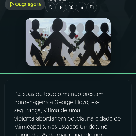
Ouça agora
03
PROGRAMAÇÃO
04
PROGRAMAS
05
PODCASTS
06
VIDEOCASTS
Pessoas de todo o mundo prestam
07
ÚLTIMAS
homenagens a George Floyd, ex-
segurança, vítima de uma
08
FESTIVAL DE MÚSICA
violenta abordagem policial na cidade de
Minneapolis, nos Estados Unidos, no
ACOMPANHE A RÁDIO NACIONAL
último dia 25 de maio, quando um