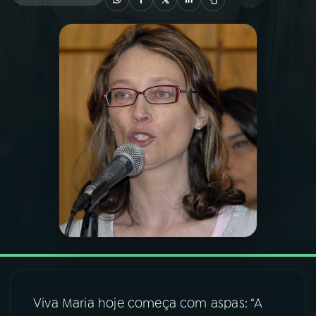
03
PROGRAMAÇÃO
04
PROGRAMAS
05
PODCASTS
06
VIDEOCASTS
07
ÚLTIMAS
08
FESTIVAL DE MÚSICA
Viva Maria hoje começa com aspas: “A
ACOMPANHE A RÁDIO NACIONAL