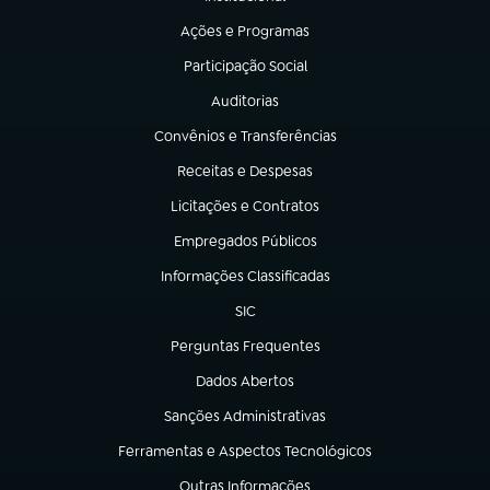
(abre em nova aba)
Ações e Programas
(abre em nova aba)
Participação Social
(abre em nova aba)
Auditorias
(abre em nova aba)
Convênios e Transferências
(abre em nova aba)
Receitas e Despesas
(abre em nova aba)
Licitações e Contratos
(abre em nova aba)
Empregados Públicos
(abre em nova aba)
Informações Classificadas
(abre em nova aba)
SIC
(abre em nova aba)
Perguntas Frequentes
(abre em nova aba)
Dados Abertos
(abre em nova aba)
Sanções Administrativas
(abre em nova aba)
Ferramentas e Aspectos Tecnológicos
(abre em nova aba)
Outras Informações