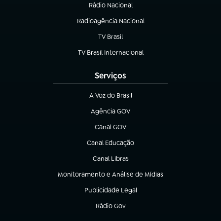
Rádio Nacional
Radioagência Nacional
(abre em nova aba)
TV Brasil
(abre em nova aba)
TV Brasil Internacional
(abre em nova aba)
Serviços
A Voz do Brasil
(abre em nova aba)
Agência GOV
(abre em nova aba)
Canal GOV
(abre em nova aba)
Canal Educação
(abre em nova aba)
Canal Libras
(abre em nova aba)
Monitoramento e Análise de Mídias
(abre em nova aba)
Publicidade Legal
(abre em nova aba)
Rádio Gov
(abre em nova aba)