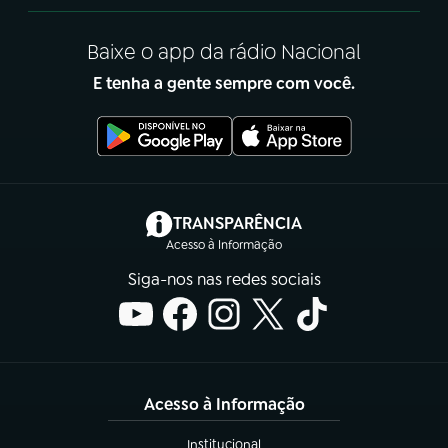
Baixe o app da rádio Nacional
E tenha a gente sempre com você.
(abre em nova aba)
TRANSPARÊNCIA
Acesso à Informação
Siga-nos nas redes sociais
Acesso à Informação
Institucional