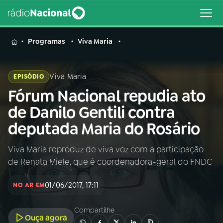
MENU
Programas
Viva Maria
Viva Maria
EPISÓDIO
Fórum Nacional repudia ato
Buscar
na
de Danilo Gentili contra
Rádio
Buscar
deputada Maria do Rosário
Nacional
Viva Maria reproduz de viva voz com a participação
AO VIVO
de Renata Miele, que é coordenadora-geral do FNDC
01
INÍCIO
01/06/2017, 17:11
NO AR EM
Compartilhe
02
A RÁDIO
Ouça agora