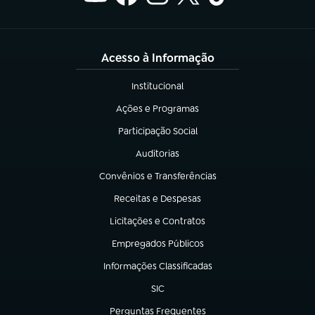
Acesso à Informação
Institucional
(abre em nova aba)
Ações e Programas
(abre em nova aba)
Participação Social
(abre em nova aba)
Auditorias
(abre em nova aba)
Convênios e Transferências
(abre em nova aba)
Receitas e Despesas
(abre em nova aba)
Licitações e Contratos
(abre em nova aba)
Empregados Públicos
(abre em nova aba)
Informações Classificadas
(abre em nova aba)
SIC
(abre em nova aba)
Perguntas Frequentes