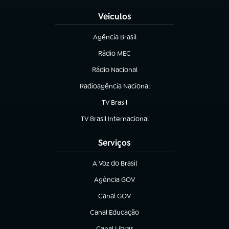
Veículos
Agência Brasil
(abre em nova aba)
Rádio MEC
(abre em nova aba)
Rádio Nacional
Radioagência Nacional
(abre em nova aba)
TV Brasil
(abre em nova aba)
TV Brasil Internacional
(abre em nova aba)
Serviços
A Voz do Brasil
(abre em nova aba)
Agência GOV
(abre em nova aba)
Canal GOV
(abre em nova aba)
Canal Educação
(abre em nova aba)
Canal Libras