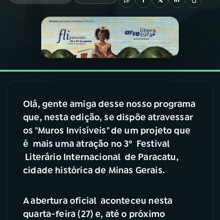
03
PROGRAMAÇÃO
04
PROGRAMAS
05
PODCASTS
Olá, gente amiga desse nosso programa
que, nesta edição, se dispõe atravessar
06
VIDEOCASTS
os "Muros Invisíveis" de um projeto que
é mais uma atração no 3º Festival
07
ÚLTIMAS
Literário Internacional de Paracatu,
cidade histórica de Minas Gerais.
08
FESTIVAL DE MÚSICA
A abertura oficial aconteceu nesta
quarta-feira (27) e, até o próximo
ACOMPANHE A RÁDIO NACIONAL