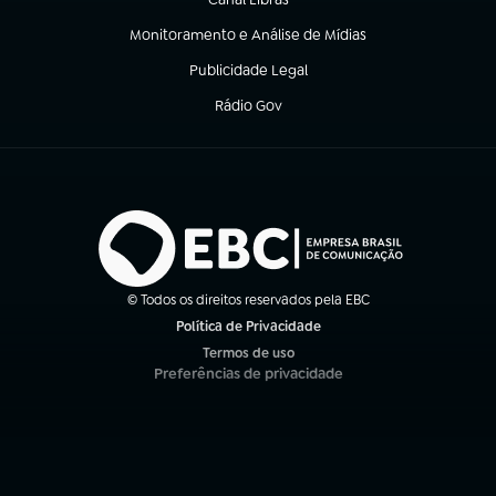
(abre em nova aba)
Monitoramento e Análise de Mídias
(abre em nova aba)
Publicidade Legal
(abre em nova aba)
Rádio Gov
(abre em nova aba)
© Todos os direitos reservados pela EBC
Política de Privacidade
(abre em nova aba)
Termos de uso
(abre em nova aba)
Preferências de privacidade