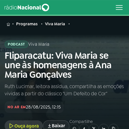
MENU
Programas
Viva Maria
Viva Maria
PODCAST
Fliparacatu: Viva Maria se
Buscar
na
une às homenagens à Ana
Rádio
Buscar
Maria Gonçalves
Nacional
Ruth Lucimar, leitora assídua, compartilha as emoções
AO VIVO
vividas a partir do clássico "Um Defeito de Cor"
01
INÍCIO
28/08/2025, 12:15
NO AR EM
Compartilhe
02
A RÁDIO
Baixar
Ouça agora