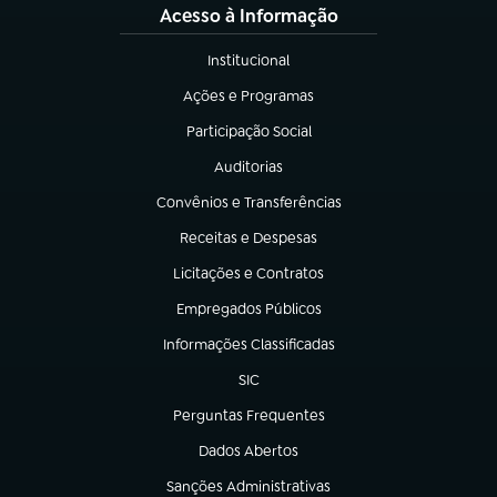
Acesso à Informação
Institucional
(abre em nova aba)
Ações e Programas
(abre em nova aba)
Participação Social
(abre em nova aba)
Auditorias
(abre em nova aba)
Convênios e Transferências
(abre em nova aba)
Receitas e Despesas
(abre em nova aba)
Licitações e Contratos
(abre em nova aba)
Empregados Públicos
(abre em nova aba)
Informações Classificadas
(abre em nova aba)
SIC
(abre em nova aba)
Perguntas Frequentes
(abre em nova aba)
Dados Abertos
(abre em nova aba)
Sanções Administrativas
(abre em nova aba)