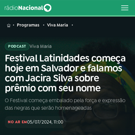
MENU
Programas
Viva Maria
Viva Maria
PODCAST
Festival Latinidades começa
Buscar
na
hoje em Salvador e falamos
Rádio
Buscar
com Jacira Silva sobre
Nacional
prêmio com seu nome
AO VIVO
O Festival começa embalado pela força e expressão
das negras que serão homenageadas
01
INÍCIO
05/07/2024, 11:00
NO AR EM
02
A RÁDIO