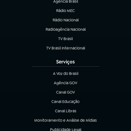
Agência Brasil
(abre em nova aba)
Rádio MEC
(abre em nova aba)
Rádio Nacional
Radioagência Nacional
(abre em nova aba)
TV Brasil
(abre em nova aba)
TV Brasil Internacional
(abre em nova aba)
Serviços
A Voz do Brasil
(abre em nova aba)
Agência GOV
(abre em nova aba)
Canal GOV
(abre em nova aba)
Canal Educação
(abre em nova aba)
Canal Libras
(abre em nova aba)
Monitoramento e Análise de Mídias
(abre em nova aba)
Publicidade Legal