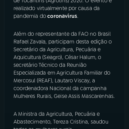
de Tocantins (Agrotins) 2020. O evento é
realizado virtualmente por causa da
YouTube
Facebook
pandemia do
coronavírus
.
Instagram
X
Além do representante da FAO no Brasil
TikTok
Rafael Zavala, participam desta edição o
Secretário da Agricultura, Pecuária e
Aquicultura (Seagro), César Halum, o
secretário Técnico da Reunião
Especializada em Agricultura Familiar do
Mercosul (REAF), Lautaro Viscay, a
coordenadora Nacional da campanha
Mulheres Rurais, Geise Assis Mascarenhas.
A Ministra da Agricultura, Pecuária e
Abastecimento, Tereza Cristina, saudou