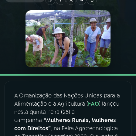
03
PROGRAMAÇÃO
04
PROGRAMAS
05
PODCASTS
06
VIDEOCASTS
A Organização das Nações Unidas para a
07
ÚLTIMAS
Alimentação e a Agricultura (
FAO
) lançou
nesta quinta-feira (28) a
08
FESTIVAL DE MÚSICA
campanha
“Mulheres Rurais, Mulheres
com Direitos”
, na Feira Agrotecnológica
ACOMPANHE A RÁDIO NACIONAL