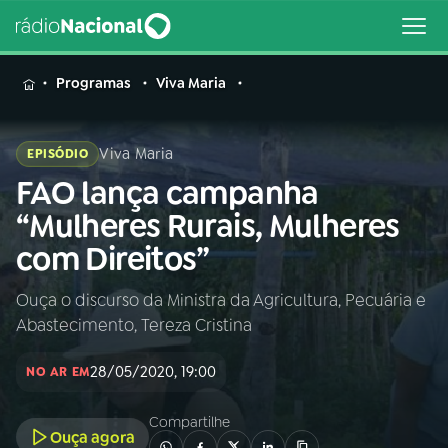
MENU
Programas
Viva Maria
Viva Maria
EPISÓDIO
FAO lança campanha
Buscar
na
“Mulheres Rurais, Mulheres
Rádio
Buscar
com Direitos”
Nacional
Ouça o discurso da Ministra da Agricultura, Pecuária e
AO VIVO
Abastecimento, Tereza Cristina
01
INÍCIO
28/05/2020, 19:00
NO AR EM
Compartilhe
02
A RÁDIO
Ouça agora