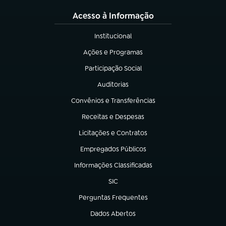
Acesso à Informação
Institucional
(abre em nova aba)
Ações e Programas
(abre em nova aba)
Participação Social
(abre em nova aba)
Auditorias
(abre em nova aba)
Convênios e Transferências
(abre em nova aba)
Receitas e Despesas
(abre em nova aba)
Licitações e Contratos
(abre em nova aba)
Empregados Públicos
(abre em nova aba)
Informações Classificadas
(abre em nova aba)
SIC
(abre em nova aba)
Perguntas Frequentes
(abre em nova aba)
Dados Abertos
(abre em nova aba)