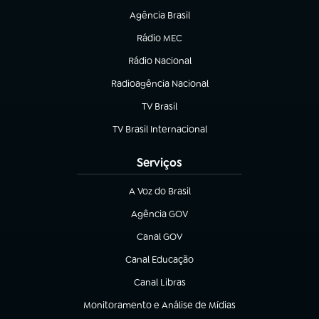
Agência Brasil
(abre em nova aba)
Rádio MEC
(abre em nova aba)
Rádio Nacional
Radioagência Nacional
(abre em nova aba)
TV Brasil
(abre em nova aba)
TV Brasil Internacional
(abre em nova aba)
Serviços
A Voz do Brasil
(abre em nova aba)
Agência GOV
(abre em nova aba)
Canal GOV
(abre em nova aba)
Canal Educação
(abre em nova aba)
Canal Libras
(abre em nova aba)
Monitoramento e Análise de Mídias
(abre em nova aba)