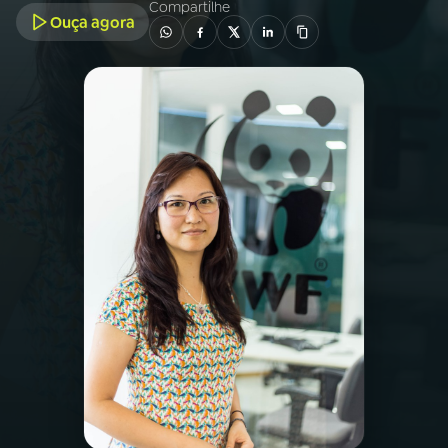
Compartilhe
Ouça agora
03
PROGRAMAÇÃO
04
PROGRAMAS
05
PODCASTS
06
VIDEOCASTS
07
ÚLTIMAS
08
FESTIVAL DE MÚSICA
ACOMPANHE A RÁDIO NACIONAL