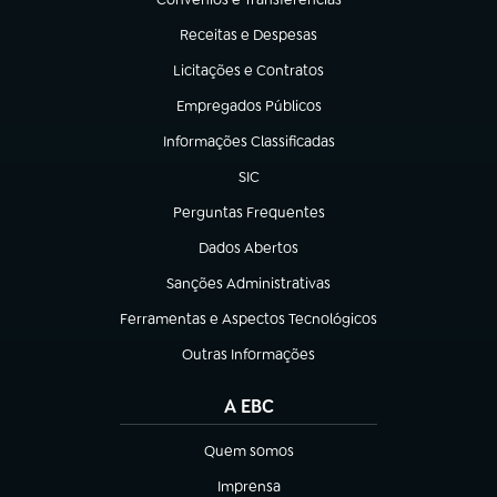
(abre em nova aba)
Receitas e Despesas
(abre em nova aba)
Licitações e Contratos
(abre em nova aba)
Empregados Públicos
(abre em nova aba)
Informações Classificadas
(abre em nova aba)
SIC
(abre em nova aba)
Perguntas Frequentes
(abre em nova aba)
Dados Abertos
(abre em nova aba)
Sanções Administrativas
(abre em nova aba)
Ferramentas e Aspectos Tecnológicos
(abre em nova aba)
Outras Informações
(abre em nova aba)
A EBC
Quem somos
(abre em nova aba)
Imprensa
(abre em nova aba)