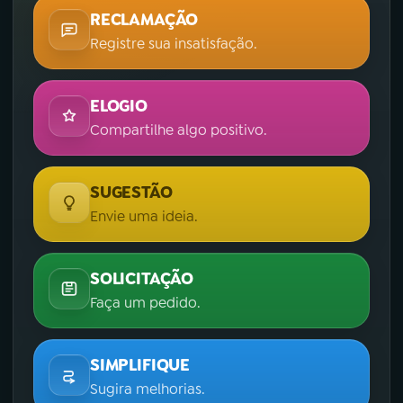
RECLAMAÇÃO
Registre sua insatisfação.
ELOGIO
Compartilhe algo positivo.
SUGESTÃO
Envie uma ideia.
SOLICITAÇÃO
Faça um pedido.
SIMPLIFIQUE
Sugira melhorias.