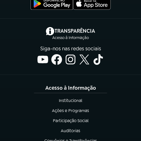
(abre em nova aba)
TRANSPARÊNCIA
Acesso à Informação
Siga-nos nas redes sociais
Acesso à Informação
Institucional
(abre em nova aba)
Ações e Programas
(abre em nova aba)
Participação Social
(abre em nova aba)
Auditorias
(abre em nova aba)
Convênios e Transferências