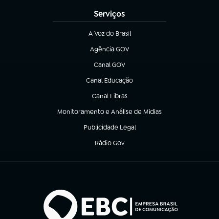
Serviços
A Voz do Brasil
(abre em nova aba)
Agência GOV
(abre em nova aba)
Canal GOV
(abre em nova aba)
Canal Educação
(abre em nova aba)
Canal Libras
(abre em nova aba)
Monitoramento e Análise de Mídias
(abre em nova aba)
Publicidade Legal
(abre em nova aba)
Rádio Gov
(abre em nova aba)