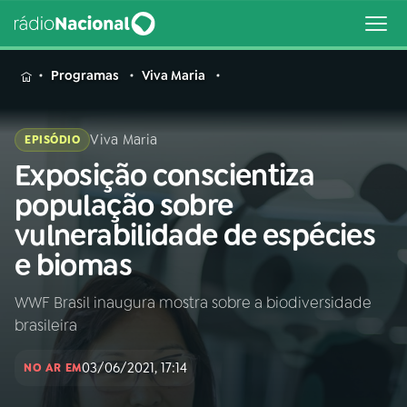
MENU
Programas
Viva Maria
Viva Maria
EPISÓDIO
Exposição conscientiza
Buscar
na
população sobre
Rádio
Buscar
vulnerabilidade de espécies
Nacional
e biomas
AO VIVO
WWF Brasil inaugura mostra sobre a biodiversidade
brasileira
01
INÍCIO
03/06/2021, 17:14
NO AR EM
02
A RÁDIO