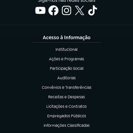
Siga-nos nas redes sociais
Acesso à Informação
Institucional
(abre em nova aba)
Ações e Programas
(abre em nova aba)
Participação Social
(abre em nova aba)
Auditorias
(abre em nova aba)
Convênios e Transferências
(abre em nova aba)
Receitas e Despesas
(abre em nova aba)
Licitações e Contratos
(abre em nova aba)
Empregados Públicos
(abre em nova aba)
Informações Classificadas
(abre em nova aba)