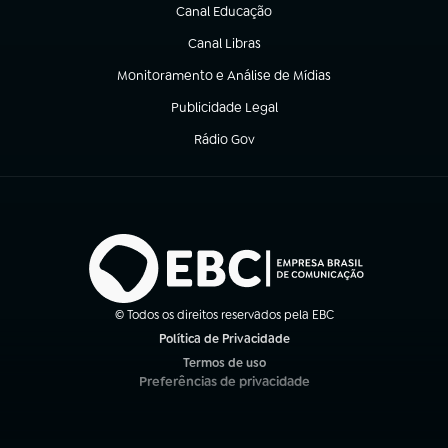
Canal Educação
(abre em nova aba)
Canal Libras
(abre em nova aba)
Monitoramento e Análise de Mídias
(abre em nova aba)
Publicidade Legal
(abre em nova aba)
Rádio Gov
(abre em nova aba)
© Todos os direitos reservados pela EBC
Política de Privacidade
(abre em nova aba)
Termos de uso
(abre em nova aba)
Preferências de privacidade