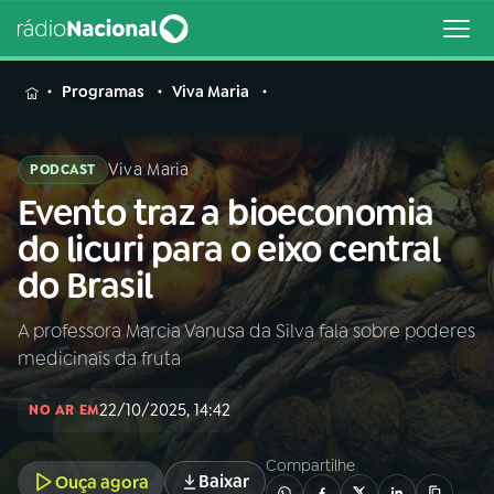
MENU
Programas
Viva Maria
Viva Maria
PODCAST
Evento traz a bioeconomia
Buscar
na
do licuri para o eixo central
Rádio
Buscar
do Brasil
Nacional
A professora Marcia Vanusa da Silva fala sobre poderes
AO VIVO
medicinais da fruta
01
INÍCIO
22/10/2025, 14:42
NO AR EM
Compartilhe
02
A RÁDIO
Baixar
Ouça agora