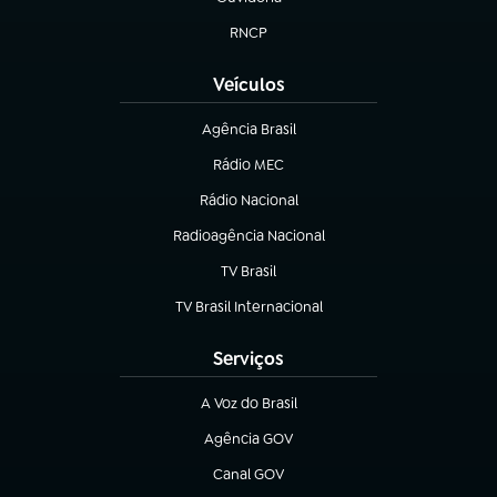
(abre em nova aba)
RNCP
(abre em nova aba)
Veículos
Agência Brasil
(abre em nova aba)
Rádio MEC
(abre em nova aba)
Rádio Nacional
Radioagência Nacional
(abre em nova aba)
TV Brasil
(abre em nova aba)
TV Brasil Internacional
(abre em nova aba)
Serviços
A Voz do Brasil
(abre em nova aba)
Agência GOV
(abre em nova aba)
Canal GOV
(abre em nova aba)