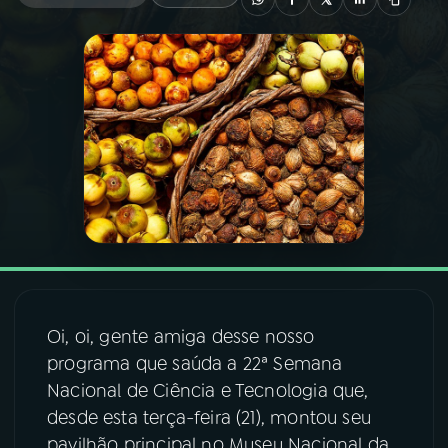
03
PROGRAMAÇÃO
04
PROGRAMAS
05
PODCASTS
06
VIDEOCASTS
07
ÚLTIMAS
Oi, oi, gente amiga desse nosso
programa que saúda a 22ª Semana
08
FESTIVAL DE MÚSICA
Nacional de Ciência e Tecnologia que,
desde esta terça-feira (21), montou seu
pavilhão principal no Museu Nacional da
ACOMPANHE A RÁDIO NACIONAL