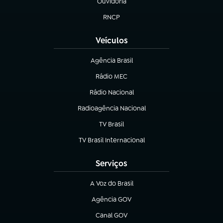
Ouvidoria
(abre em nova aba)
RNCP
(abre em nova aba)
Veículos
Agência Brasil
(abre em nova aba)
Rádio MEC
(abre em nova aba)
Rádio Nacional
Radioagência Nacional
(abre em nova aba)
TV Brasil
(abre em nova aba)
TV Brasil Internacional
(abre em nova aba)
Serviços
A Voz do Brasil
(abre em nova aba)
Agência GOV
(abre em nova aba)
Canal GOV
(abre em nova aba)