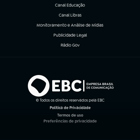
Canal Educação
(abre em nova aba)
Canal Libras
(abre em nova aba)
Monitoramento e Análise de Mídias
(abre em nova aba)
Publicidade Legal
(abre em nova aba)
Rádio Gov
(abre em nova aba)
© Todos os direitos reservados pela EBC
Política de Privacidade
(abre em nova aba)
Termos de uso
(abre em nova aba)
Preferências de privacidade