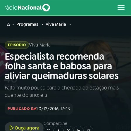
MENU
Programas
Viva Maria
Viva Maria
EPISÓDIO
Especialista recomenda
Buscar
na
folha santa e babosa para
Rádio
Buscar
aliviar queimaduras solares
Nacional
Falta muito pouco para a chegada da estação mais
AO VIVO
quente do ano; e a
01
INÍCIO
20/12/2016, 17:43
PUBLICADO EM
Compartilhe
02
A RÁDIO
Ouça agora