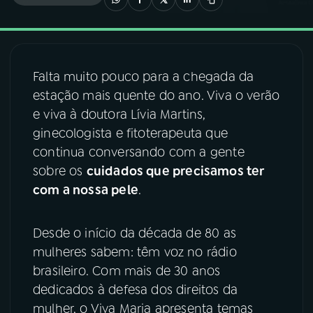
03
PROGRAMAÇÃO
Falta muito pouco para a chegada da
04
PROGRAMAS
estação mais quente do ano. Viva o verão
e viva à doutora Lívia Martins,
05
PODCASTS
ginecologista e fitoterapeuta que
continua conversando com a gente
sobre os
cuidados que precisamos ter
06
VIDEOCASTS
com a nossa pele
.
07
ÚLTIMAS
Desde o início da década de 80 as
mulheres sabem: têm voz no rádio
08
FESTIVAL DE MÚSICA
brasileiro. Com mais de 30 anos
dedicados à defesa dos direitos da
mulher, o Viva Maria apresenta temas
ACOMPANHE A RÁDIO NACIONAL