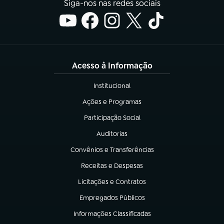
Siga-nos nas redes sociais
Acesso à Informação
Institucional
(abre em nova aba)
Ações e Programas
(abre em nova aba)
Participação Social
(abre em nova aba)
Auditorias
(abre em nova aba)
Convênios e Transferências
(abre em nova aba)
Receitas e Despesas
(abre em nova aba)
Licitações e Contratos
(abre em nova aba)
Empregados Públicos
(abre em nova aba)
Informações Classificadas
(abre em nova aba)