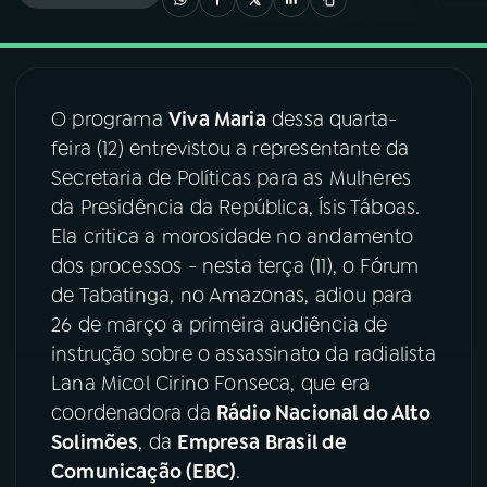
03
PROGRAMAÇÃO
O programa
Viva Maria
dessa quarta-
04
PROGRAMAS
feira (12) entrevistou a representante da
Secretaria de Políticas para as Mulheres
05
PODCASTS
da Presidência da República, Ísis Táboas.
Ela critica a morosidade no andamento
dos processos - nesta terça (11), o Fórum
06
VIDEOCASTS
de Tabatinga, no Amazonas, adiou para
26 de março a primeira audiência de
07
ÚLTIMAS
instrução sobre o assassinato da radialista
Lana Micol Cirino Fonseca, que era
coordenadora da
Rádio Nacional do Alto
08
FESTIVAL DE MÚSICA
Solimões
, da
Empresa Brasil de
Comunicação (EBC)
.
ACOMPANHE A RÁDIO NACIONAL