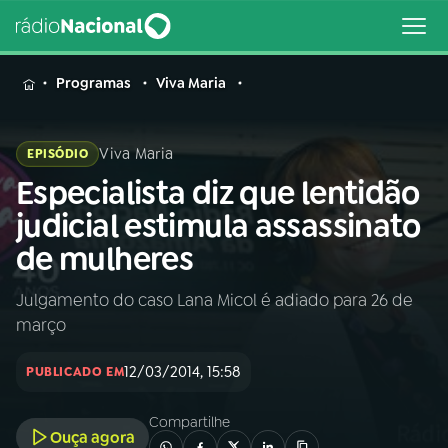
MENU
Programas
Viva Maria
Viva Maria
EPISÓDIO
Especialista diz que lentidão
Buscar
na
judicial estimula assassinato
Rádio
Buscar
de mulheres
Nacional
Julgamento do caso Lana Micol é adiado para 26 de
AO VIVO
março
01
INÍCIO
12/03/2014, 15:58
PUBLICADO EM
Compartilhe
02
A RÁDIO
Ouça agora