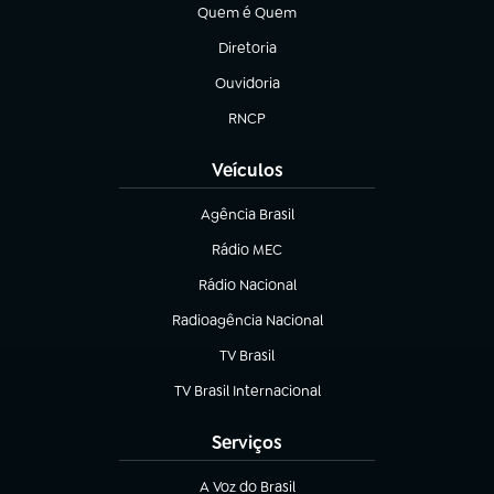
Quem é Quem
(abre em nova aba)
Diretoria
(abre em nova aba)
Ouvidoria
(abre em nova aba)
RNCP
(abre em nova aba)
Veículos
Agência Brasil
(abre em nova aba)
Rádio MEC
(abre em nova aba)
Rádio Nacional
Radioagência Nacional
(abre em nova aba)
TV Brasil
(abre em nova aba)
TV Brasil Internacional
(abre em nova aba)
Serviços
A Voz do Brasil
(abre em nova aba)