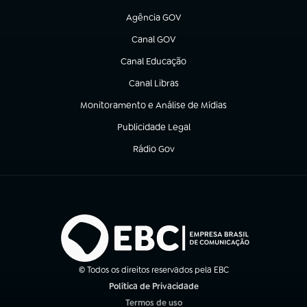
Agência GOV
(abre em nova aba)
Canal GOV
(abre em nova aba)
Canal Educação
(abre em nova aba)
Canal Libras
(abre em nova aba)
Monitoramento e Análise de Mídias
(abre em nova aba)
Publicidade Legal
(abre em nova aba)
Rádio Gov
(abre em nova aba)
© Todos os direitos reservados pela EBC
Política de Privacidade
(abre em nova aba)
Termos de uso