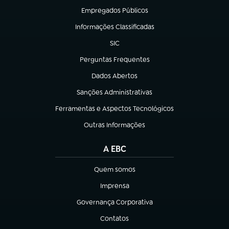
Empregados Públicos
(abre em nova aba)
Informações Classificadas
(abre em nova aba)
SIC
(abre em nova aba)
Perguntas Frequentes
(abre em nova aba)
Dados Abertos
(abre em nova aba)
Sanções Administrativas
(abre em nova aba)
Ferramentas e Aspectos Tecnológicos
(abre em nova aba)
Outras Informações
(abre em nova aba)
A EBC
Quem somos
(abre em nova aba)
Imprensa
(abre em nova aba)
Governança Corporativa
(abre em nova aba)
Contatos
(abre em nova aba)