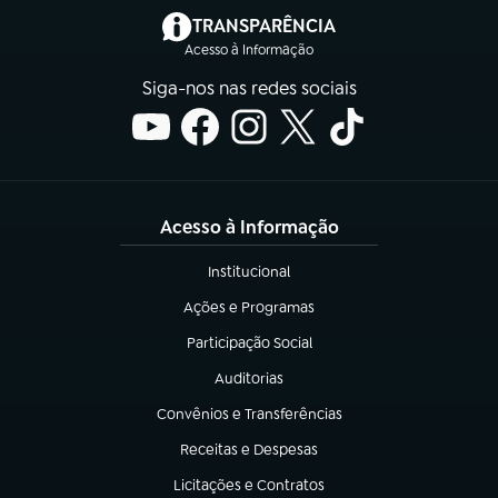
(abre em nova aba)
TRANSPARÊNCIA
Acesso à Informação
Siga-nos nas redes sociais
Acesso à Informação
Institucional
(abre em nova aba)
Ações e Programas
(abre em nova aba)
Participação Social
(abre em nova aba)
Auditorias
(abre em nova aba)
Convênios e Transferências
(abre em nova aba)
Receitas e Despesas
(abre em nova aba)
Licitações e Contratos
(abre em nova aba)