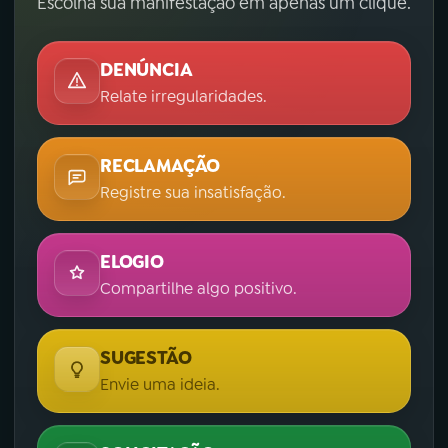
Escolha sua manifestação em apenas um clique.
DENÚNCIA
Relate irregularidades.
RECLAMAÇÃO
Registre sua insatisfação.
ELOGIO
Compartilhe algo positivo.
SUGESTÃO
Envie uma ideia.