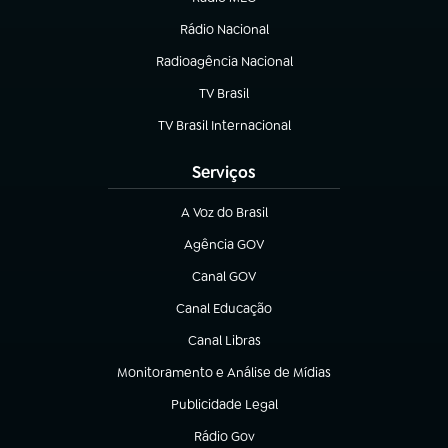
(abre em nova aba)
Rádio Nacional
Radioagência Nacional
(abre em nova aba)
TV Brasil
(abre em nova aba)
TV Brasil Internacional
(abre em nova aba)
Serviços
A Voz do Brasil
(abre em nova aba)
Agência GOV
(abre em nova aba)
Canal GOV
(abre em nova aba)
Canal Educação
(abre em nova aba)
Canal Libras
(abre em nova aba)
Monitoramento e Análise de Mídias
(abre em nova aba)
Publicidade Legal
(abre em nova aba)
Rádio Gov
(abre em nova aba)