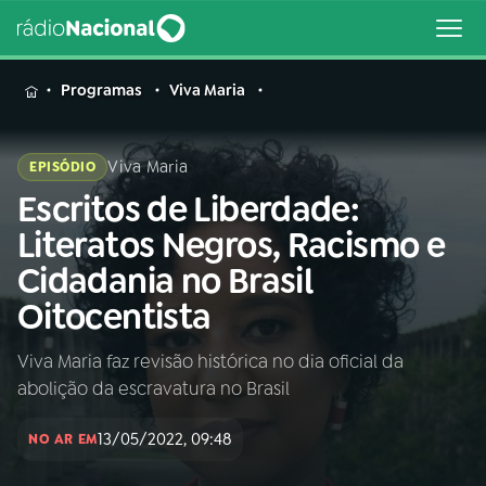
MENU
Programas
Viva Maria
Viva Maria
EPISÓDIO
Escritos de Liberdade:
Buscar
na
Literatos Negros, Racismo e
Rádio
Buscar
Cidadania no Brasil
Nacional
Oitocentista
AO VIVO
Viva Maria faz revisão histórica no dia oficial da
abolição da escravatura no Brasil
01
INÍCIO
13/05/2022, 09:48
NO AR EM
02
A RÁDIO