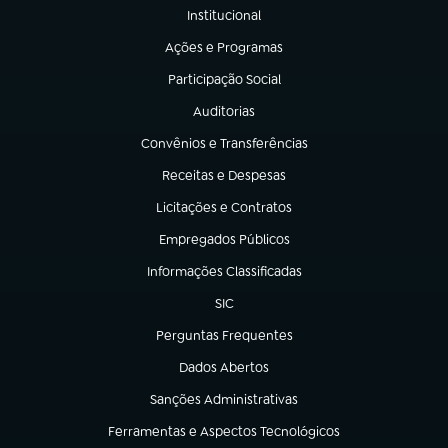
Institucional
(abre em nova aba)
Ações e Programas
(abre em nova aba)
Participação Social
(abre em nova aba)
Auditorias
(abre em nova aba)
Convênios e Transferências
(abre em nova aba)
Receitas e Despesas
(abre em nova aba)
Licitações e Contratos
(abre em nova aba)
Empregados Públicos
(abre em nova aba)
Informações Classificadas
(abre em nova aba)
SIC
(abre em nova aba)
Perguntas Frequentes
(abre em nova aba)
Dados Abertos
(abre em nova aba)
Sanções Administrativas
(abre em nova aba)
Ferramentas e Aspectos Tecnológicos
(abre em nova aba)