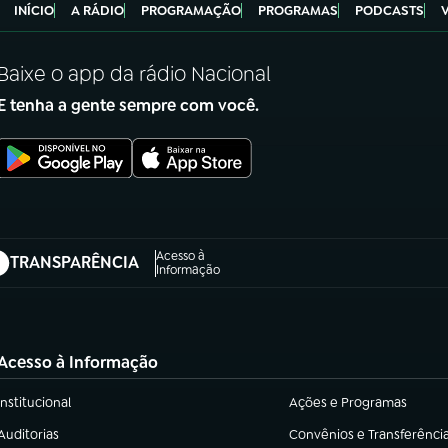
INÍCIO
A RÁDIO
PROGRAMAÇÃO
PROGRAMAS
PODCASTS
Baixe o app da rádio Nacional
E tenha a gente sempre com você.
Acesso à
TRANSPARÊNCIA
abre em nova aba)
Informação
Acesso à Informação
Institucional
Ações e Programas
(abre em nova aba)
(abre em nova aba)
Auditorias
Convênios e Transferênci
(abre em nova aba)
(abre em nova aba)