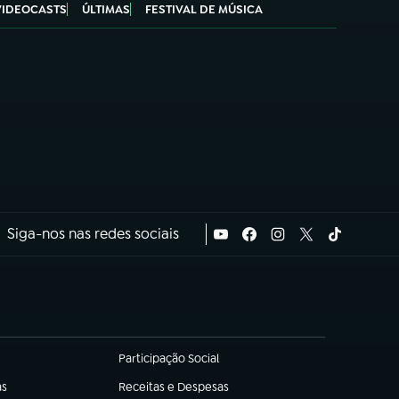
VIDEOCASTS
ÚLTIMAS
FESTIVAL DE MÚSICA
Siga-nos nas redes sociais
Participação Social
(abre em nova aba)
as
Receitas e Despesas
(abre em nova aba)