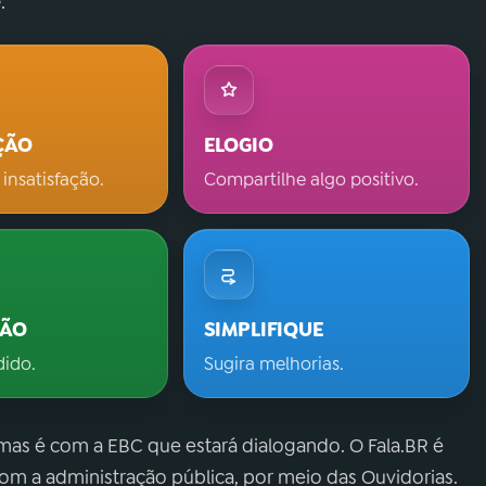
.
ÇÃO
ELOGIO
 insatisfação.
Compartilhe algo positivo.
ÇÃO
SIMPLIFIQUE
dido.
Sugira melhorias.
 mas é com a EBC que estará dialogando. O Fala.BR é
m a administração pública, por meio das Ouvidorias.