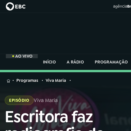
agência
Br
AO VIVO
INÍCIO
A RÁDIO
PROGRAMAÇÃO
MENU
Programas
Viva Maria
Buscar
na
Viva Maria
EPISÓDIO
Rádio
Buscar
Nacional
Escritora faz
Buscar
na
Rádio
AO VIVO