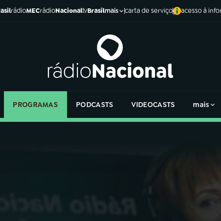
asil
rádio
MEC
rádio
Nacional
tv
Brasil
carta de serviço
acesso à inf
mais
PROGRAMAS
PODCASTS
VIDEOCASTS
mais