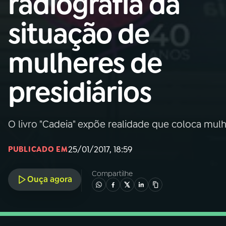
radiografia da
Nacional
situação de
01
INÍCIO
mulheres de
02
A RÁDIO
presidiários
03
PROGRAMAÇÃO
O livro "Cadeia" expõe realidade que coloca mu
04
PROGRAMAS
25/01/2017, 18:59
PUBLICADO EM
05
PODCASTS
Compartilhe
Ouça agora
06
VIDEOCASTS