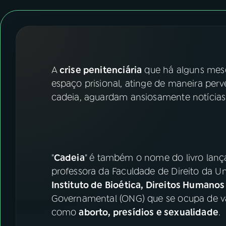
07
ÚLTIMAS
08
FESTIVAL DE MÚSICA
ACOMPANHE A RÁDIO NACIONAL
A
crise penitenciária
que há alguns mese
espaço prisional, atinge de maneira perv
YouTube
Facebook
cadeia, aguardam ansiosamente notícias
Instagram
X
TikTok
"
Cadeia
" é também o nome do livro lanç
professora da Faculdade de Direito da Uni
Instituto de Bioética, Direitos Humano
Governamental (ONG) que se ocupa de vár
como
aborto, presídios e sexualidade
.