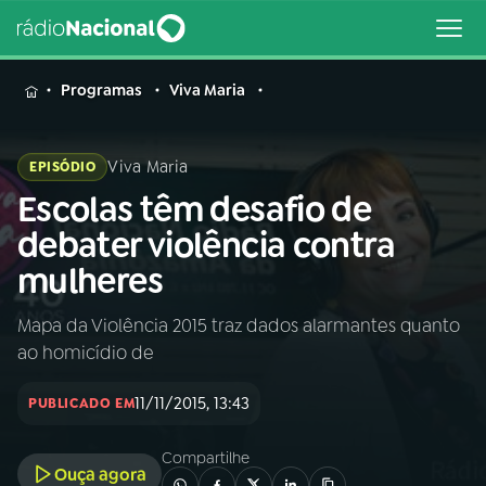
MENU
Programas
Viva Maria
Viva Maria
EPISÓDIO
Escolas têm desafio de
Buscar
na
debater violência contra
Rádio
Buscar
mulheres
Nacional
Mapa da Violência 2015 traz dados alarmantes quanto
AO VIVO
ao homicídio de
01
INÍCIO
11/11/2015, 13:43
PUBLICADO EM
Compartilhe
02
A RÁDIO
Ouça agora