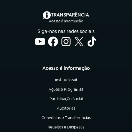
(abre em nova aba)
TRANSPARÊNCIA
Acesso à Informação
Siga-nos nas redes sociais
Acesso à Informação
Institucional
(abre em nova aba)
Ações e Programas
(abre em nova aba)
Participação Social
(abre em nova aba)
Auditorias
(abre em nova aba)
Convênios e Transferências
(abre em nova aba)
Receitas e Despesas
(abre em nova aba)