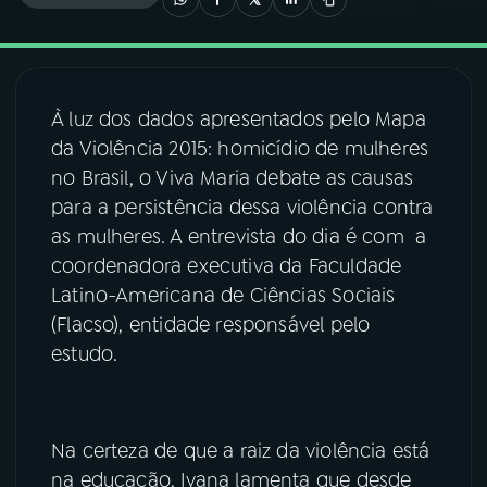
03
PROGRAMAÇÃO
À luz dos dados apresentados pelo Mapa
04
PROGRAMAS
da Violência 2015: homicídio de mulheres
no Brasil, o Viva Maria debate as causas
05
PODCASTS
para a persistência dessa violência contra
as mulheres. A entrevista do dia é com a
coordenadora executiva da Faculdade
06
VIDEOCASTS
Latino-Americana de Ciências Sociais
(Flacso), entidade responsável pelo
07
ÚLTIMAS
estudo.
08
FESTIVAL DE MÚSICA
Na certeza de que a raiz da violência está
na educação, Ivana lamenta que desde
ACOMPANHE A RÁDIO NACIONAL