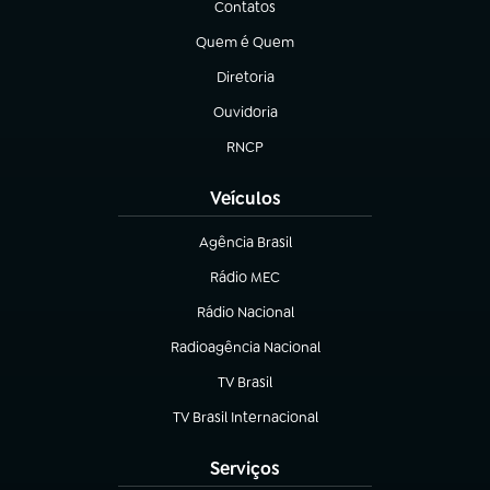
Contatos
(abre em nova aba)
Quem é Quem
(abre em nova aba)
Diretoria
(abre em nova aba)
Ouvidoria
(abre em nova aba)
RNCP
(abre em nova aba)
Veículos
Agência Brasil
(abre em nova aba)
Rádio MEC
(abre em nova aba)
Rádio Nacional
Radioagência Nacional
(abre em nova aba)
TV Brasil
(abre em nova aba)
TV Brasil Internacional
(abre em nova aba)
Serviços