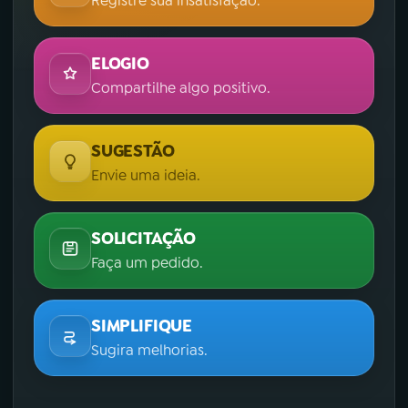
Registre sua insatisfação.
ELOGIO
Compartilhe algo positivo.
SUGESTÃO
Envie uma ideia.
SOLICITAÇÃO
Faça um pedido.
SIMPLIFIQUE
Sugira melhorias.