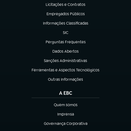
Licitações e Contratos
(abre em nova aba)
Empregados Públicos
(abre em nova aba)
Informações Classificadas
(abre em nova aba)
SIC
(abre em nova aba)
Perguntas Frequentes
(abre em nova aba)
Dados Abertos
(abre em nova aba)
Sanções Administrativas
(abre em nova aba)
Ferramentas e Aspectos Tecnológicos
(abre em nova aba)
Outras Informações
(abre em nova aba)
A EBC
Quem somos
(abre em nova aba)
Imprensa
(abre em nova aba)
Governança Corporativa
(abre em nova aba)