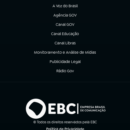
A Voz do Brasil
(abre em nova aba)
Agência GOV
(abre em nova aba)
Canal GOV
(abre em nova aba)
Canal Educação
(abre em nova aba)
Canal Libras
(abre em nova aba)
Monitoramento e Análise de Mídias
(abre em nova aba)
Publicidade Legal
(abre em nova aba)
Rádio Gov
(abre em nova aba)
© Todos os direitos reservados pela EBC
Política de Privacidade