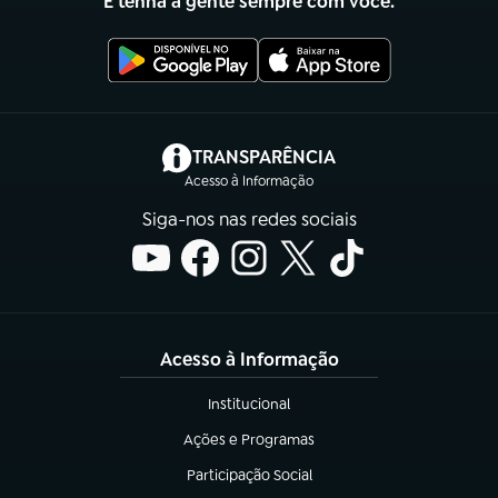
E tenha a gente sempre com você.
(abre em nova aba)
TRANSPARÊNCIA
Acesso à Informação
Siga-nos nas redes sociais
Acesso à Informação
Institucional
(abre em nova aba)
Ações e Programas
(abre em nova aba)
Participação Social
(abre em nova aba)