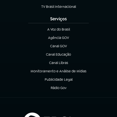
TV Brasil Internacional
(abre em nova aba)
Serviços
A Voz do Brasil
(abre em nova aba)
Agência GOV
(abre em nova aba)
Canal GOV
(abre em nova aba)
Canal Educação
(abre em nova aba)
Canal Libras
(abre em nova aba)
Monitoramento e Análise de Mídias
(abre em nova aba)
Publicidade Legal
(abre em nova aba)
Rádio Gov
(abre em nova aba)