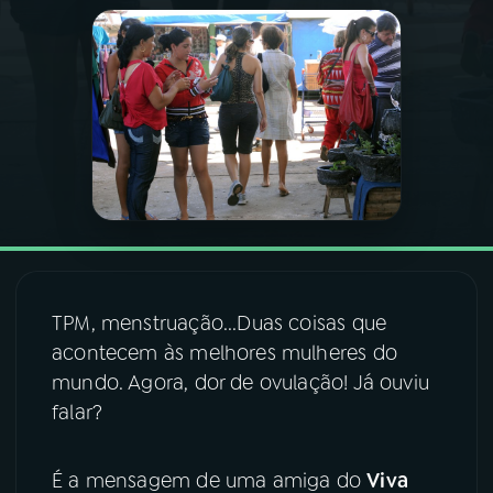
03
PROGRAMAÇÃO
04
PROGRAMAS
05
PODCASTS
06
VIDEOCASTS
TPM, menstruação...Duas coisas que
07
ÚLTIMAS
acontecem às melhores mulheres do
mundo. Agora, dor de ovulação! Já ouviu
falar?
08
FESTIVAL DE MÚSICA
É a mensagem de uma amiga do
Viva
ACOMPANHE A RÁDIO NACIONAL