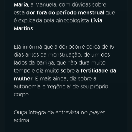
Maria
, a Manuela, com dúvidas sobre
YouTube
Facebook
essa
dor fora do período menstrual
que
é explicada pela ginecologista
Lívia
Instagram
X
Martins
.
TikTok
Ela informa que a dor ocorre cerca de 15
dias antes da menstruação, de um dos
lados da barriga, que não dura muito
tempo e diz muito sobre a
fertilidade da
mulher
. E mais ainda, diz sobre a
autonomia e "regência" de seu próprio
corpo.
Ouça íntegra da entrevista no
player
acima.