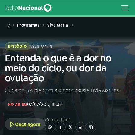
MENU
Programas
Viva Maria
Viva Maria
EPISÓDIO
Entenda o que é a dor no
Buscar
na
meio do ciclo, ou dor da
Rádio
Buscar
ovulação
Nacional
Ouça entrevista com a ginecologista Lívia Martins
AO VIVO
07/07/2017, 18:38
NO AR EM
01
INÍCIO
Compartilhe
Ouça agora
02
A RÁDIO