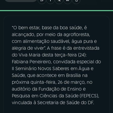
03
PROGRAMAÇÃO
“O bem estar, base da boa saúde, é
04
PROGRAMAS
alcançado, por meio da agrofloresta,
com alimentação saudável, água pura e
05
PODCASTS
alegria de viver”. A frase é da entrevistada
do Viva Maria desta terça-feira (24):
Fabiana Peneireiro, convidada especial do
06
VIDEOCASTS
II Seminário Novos Saberes em Água e
Saúde, que acontece em Brasília na
07
ÚLTIMAS
próxima quinta-feira, 26 de março, no
auditório da Fundação de Ensino e
Pesquisa em Ciências da Saúde (FEPECS),
08
FESTIVAL DE MÚSICA
vinculada à Secretaria de Saúde do DF.
ACOMPANHE A RÁDIO NACIONAL