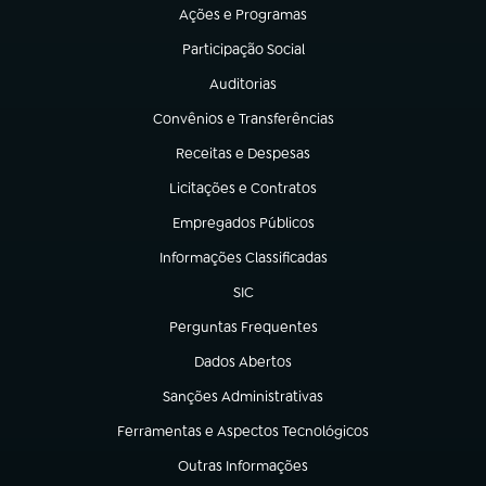
Ações e Programas
(abre em nova aba)
Participação Social
(abre em nova aba)
Auditorias
(abre em nova aba)
Convênios e Transferências
(abre em nova aba)
Receitas e Despesas
(abre em nova aba)
Licitações e Contratos
(abre em nova aba)
Empregados Públicos
(abre em nova aba)
Informações Classificadas
(abre em nova aba)
SIC
(abre em nova aba)
Perguntas Frequentes
(abre em nova aba)
Dados Abertos
(abre em nova aba)
Sanções Administrativas
(abre em nova aba)
Ferramentas e Aspectos Tecnológicos
(abre em nova aba)
Outras Informações
(abre em nova aba)