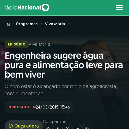
MENU
Programas
Viva Maria
Viva Maria
EPISÓDIO
Engenheira sugere água
Buscar
na
pura e alimentação leve para
Rádio
Buscar
bem viver
Nacional
O bem estar é alcançado por meio da agrofloresta,
AO VIVO
com alimentação
01
INÍCIO
24/03/2015, 15:46
PUBLICADO EM
Compartilhe
02
A RÁDIO
Ouça agora