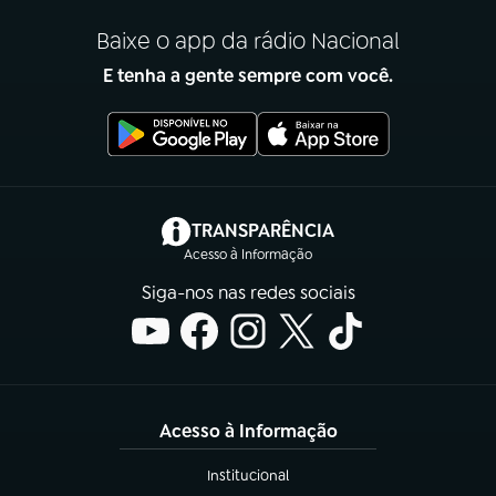
Baixe o app da rádio Nacional
E tenha a gente sempre com você.
(abre em nova aba)
TRANSPARÊNCIA
Acesso à Informação
Siga-nos nas redes sociais
Acesso à Informação
Institucional
(abre em nova aba)