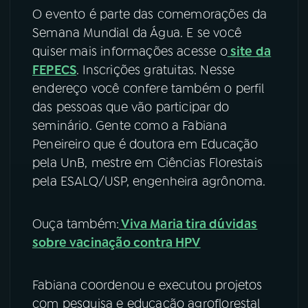
O evento é parte das comemorações da
YouTube
Facebook
Semana Mundial da Água. E se você
quiser mais informações acesse o
site da
Instagram
X
FEPECS
. Inscrições gratuitas. Nesse
endereço você confere também o perfil
TikTok
das pessoas que vão participar do
seminário. Gente como a Fabiana
Peneireiro que é doutora em Educação
pela UnB, mestre em Ciências Florestais
pela ESALQ/USP, engenheira agrônoma.
Ouça também:
Viva Maria tira dúvidas
sobre vacinação contra HPV
Fabiana coordenou e executou projetos
com pesquisa e educação agroflorestal