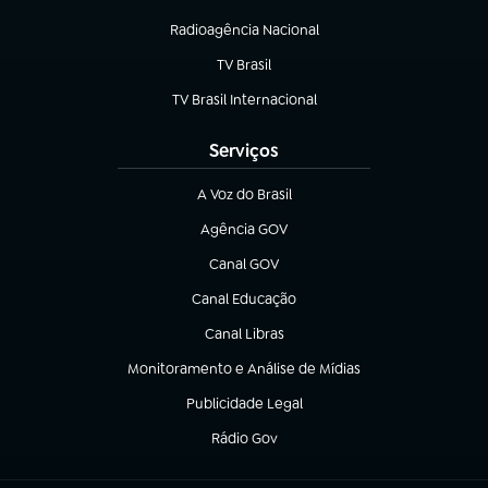
Radioagência Nacional
(abre em nova aba)
TV Brasil
(abre em nova aba)
TV Brasil Internacional
(abre em nova aba)
Serviços
A Voz do Brasil
(abre em nova aba)
Agência GOV
(abre em nova aba)
Canal GOV
(abre em nova aba)
Canal Educação
(abre em nova aba)
Canal Libras
(abre em nova aba)
Monitoramento e Análise de Mídias
(abre em nova aba)
Publicidade Legal
(abre em nova aba)
Rádio Gov
(abre em nova aba)