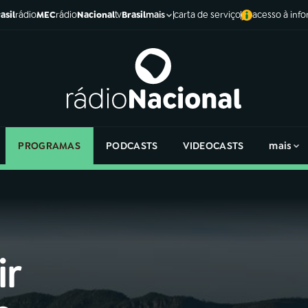
asil
rádio
MEC
rádio
Nacional
tv
Brasil
carta de serviço
acesso à inf
mais
PROGRAMAS
PODCASTS
VIDEOCASTS
mais
ir