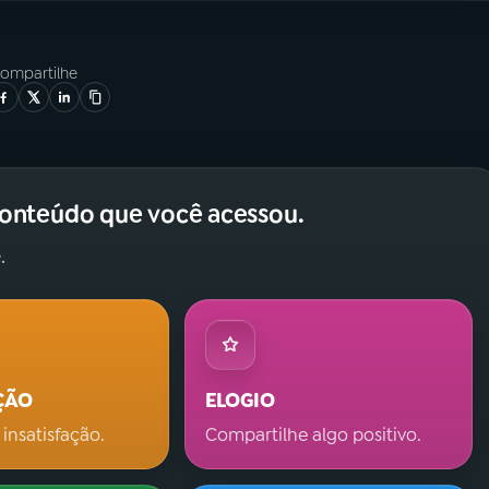
ompartilhe
conteúdo que você acessou.
.
ÇÃO
ELOGIO
 insatisfação.
Compartilhe algo positivo.