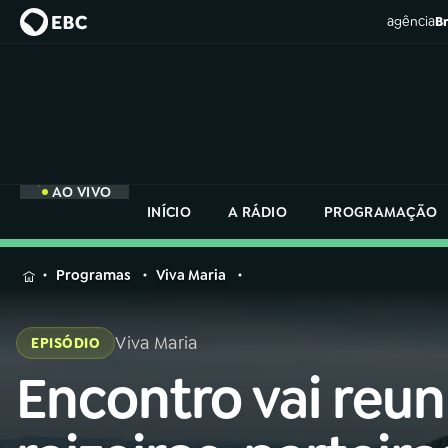
agência
Br
AO VIVO
INÍCIO
A RÁDIO
PROGRAMAÇÃO
MENU
Programas
Viva Maria
Buscar
na
Viva Maria
EPISÓDIO
Rádio
Buscar
Nacional
Encontro vai reun
Buscar
na
Rádio
AO VIVO