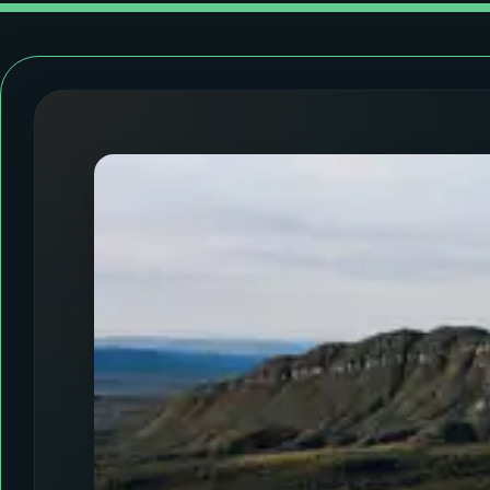
07
ÚLTIMAS
08
FESTIVAL DE MÚSICA
ACOMPANHE A RÁDIO NACIONAL
YouTube
Facebook
Instagram
X
TikTok