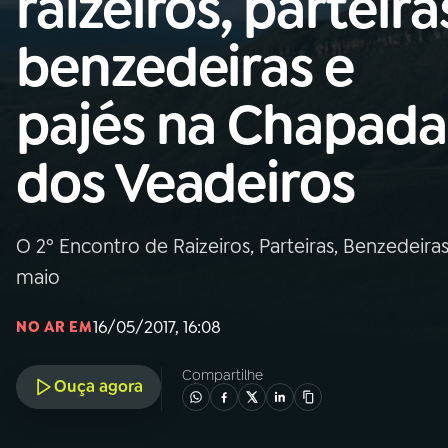
raizeiros, parteira
Nacional
benzedeiras e
01
INÍCIO
pajés na Chapada
02
A RÁDIO
dos Veadeiros
03
PROGRAMAÇÃO
O 2º Encontro de Raizeiros, Parteiras, Benzedeiras
04
PROGRAMAS
maio
05
PODCASTS
16/05/2017, 16:08
NO AR EM
Compartilhe
Ouça agora
06
VIDEOCASTS