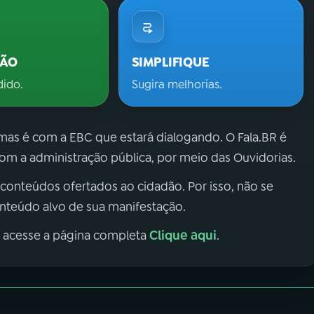
ÇÃO
SIMPLIFIQUE
dido.
Sugira melhorias.
 mas é com a EBC que estará dialogando. O Fala.BR é
m a administração pública, por meio das Ouvidorias.
 conteúdos ofertados ao cidadão. Por isso, não se
onteúdo alvo de sua manifestação.
Clique aqui
, acesse a página completa
.