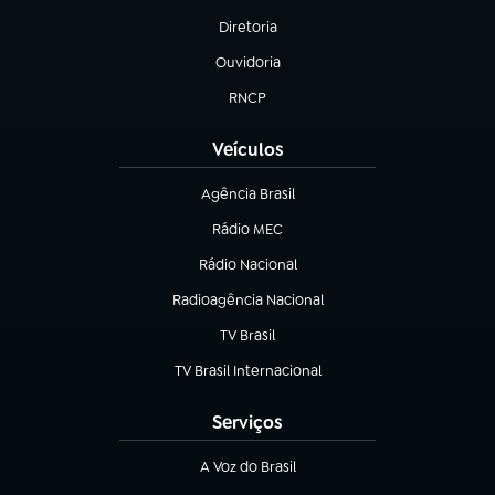
Diretoria
(abre em nova aba)
Ouvidoria
(abre em nova aba)
RNCP
(abre em nova aba)
Veículos
Agência Brasil
(abre em nova aba)
Rádio MEC
(abre em nova aba)
Rádio Nacional
Radioagência Nacional
(abre em nova aba)
TV Brasil
(abre em nova aba)
TV Brasil Internacional
(abre em nova aba)
Serviços
A Voz do Brasil
(abre em nova aba)