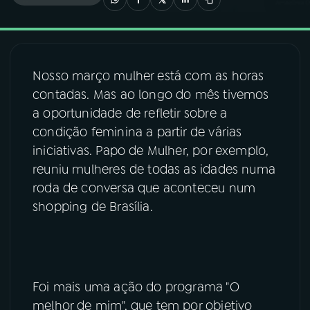
03
PROGRAMAÇÃO
Nosso março mulher está com as horas
04
PROGRAMAS
contadas. Mas ao longo do mês tivemos
a oportunidade de refletir sobre a
05
PODCASTS
condição feminina a partir de várias
iniciativas. Papo de Mulher, por exemplo,
reuniu mulheres de todas as idades numa
06
VIDEOCASTS
roda de conversa que aconteceu num
shopping de Brasília.
07
ÚLTIMAS
08
FESTIVAL DE MÚSICA
Foi mais uma ação do programa "O
melhor de mim", que tem por objetivo
ACOMPANHE A RÁDIO NACIONAL