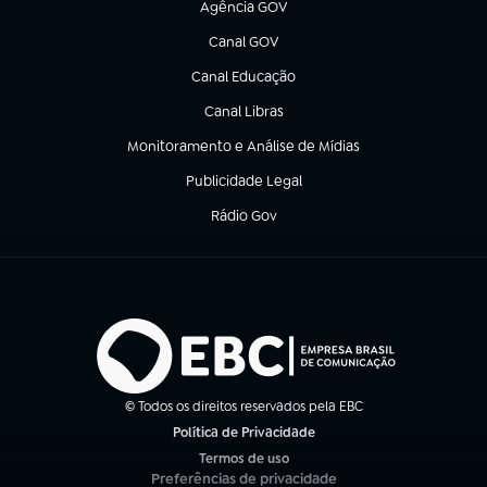
Agência GOV
(abre em nova aba)
Canal GOV
(abre em nova aba)
Canal Educação
(abre em nova aba)
Canal Libras
(abre em nova aba)
Monitoramento e Análise de Mídias
(abre em nova aba)
Publicidade Legal
(abre em nova aba)
Rádio Gov
(abre em nova aba)
© Todos os direitos reservados pela EBC
Política de Privacidade
(abre em nova aba)
Termos de uso
(abre em nova aba)
Preferências de privacidade