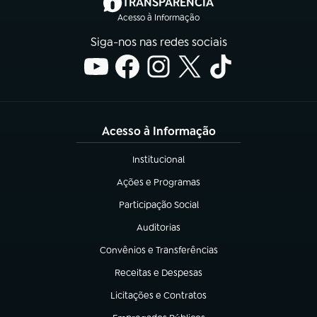
(abre em nova aba)
TRANSPARÊNCIA
Acesso à Informação
Siga-nos nas redes sociais
Acesso à Informação
Institucional
(abre em nova aba)
Ações e Programas
(abre em nova aba)
Participação Social
(abre em nova aba)
Auditorias
(abre em nova aba)
Convênios e Transferências
(abre em nova aba)
Receitas e Despesas
(abre em nova aba)
Licitações e Contratos
(abre em nova aba)