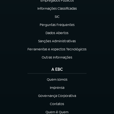
Empregados Públicos
(abre em nova aba)
Informações Classificadas
(abre em nova aba)
SIC
(abre em nova aba)
Perguntas Frequentes
(abre em nova aba)
Dados Abertos
(abre em nova aba)
Sanções Administrativas
(abre em nova aba)
Ferramentas e Aspectos Tecnológicos
(abre em nova aba)
Outras Informações
(abre em nova aba)
A EBC
Quem somos
(abre em nova aba)
Imprensa
(abre em nova aba)
Governança Corporativa
(abre em nova aba)
Contatos
(abre em nova aba)
Quem é Quem
(abre em nova aba)