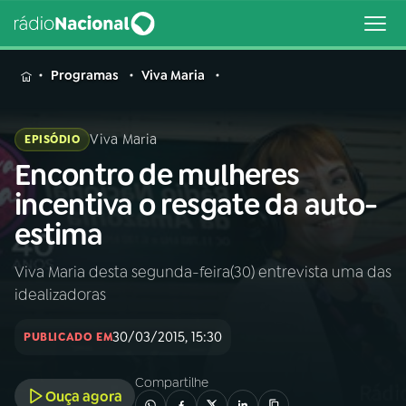
MENU
Programas
Viva Maria
Viva Maria
EPISÓDIO
Encontro de mulheres
Buscar
na
incentiva o resgate da auto-
Rádio
Buscar
estima
Nacional
Viva Maria desta segunda-feira(30) entrevista uma das
AO VIVO
idealizadoras
01
INÍCIO
30/03/2015, 15:30
PUBLICADO EM
Compartilhe
02
A RÁDIO
Ouça agora