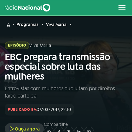
MENU
Programas
Viva Maria
Viva Maria
EPISÓDIO
EBC prepara transmissão
Buscar
na
especial sobre luta das
Rádio
Buscar
mulheres
Nacional
Entrevistas com mulheres que lutam por direitos
AO VIVO
farão parte da
01
INÍCIO
07/03/2017, 22:10
PUBLICADO EM
Compartilhe
02
A RÁDIO
Ouça agora