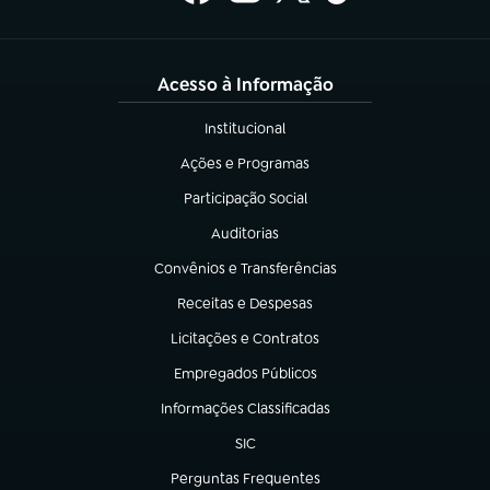
Acesso à Informação
Institucional
(abre em nova aba)
Ações e Programas
(abre em nova aba)
Participação Social
(abre em nova aba)
Auditorias
(abre em nova aba)
Convênios e Transferências
(abre em nova aba)
Receitas e Despesas
(abre em nova aba)
Licitações e Contratos
(abre em nova aba)
Empregados Públicos
(abre em nova aba)
Informações Classificadas
(abre em nova aba)
SIC
(abre em nova aba)
Perguntas Frequentes
(abre em nova aba)