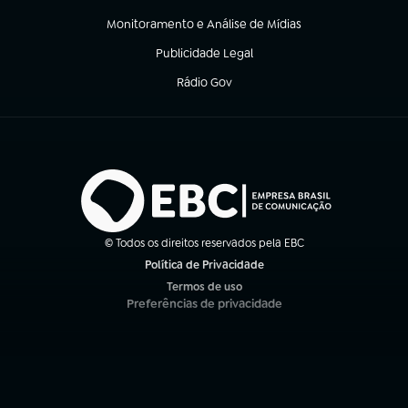
(abre em nova aba)
Monitoramento e Análise de Mídias
(abre em nova aba)
Publicidade Legal
(abre em nova aba)
Rádio Gov
(abre em nova aba)
© Todos os direitos reservados pela EBC
Política de Privacidade
(abre em nova aba)
Termos de uso
(abre em nova aba)
Preferências de privacidade