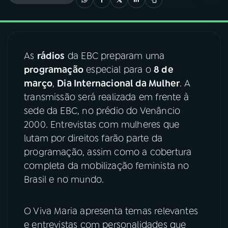
03
PROGRAMAÇÃO
As
rádios
da EBC preparam uma
04
PROGRAMAS
programação
especial para o
8 de
março
,
Dia Internacional da Mulher
. A
05
PODCASTS
transmissão será realizada em frente à
sede da EBC, no prédio do Venâncio
2000. Entrevistas com mulheres que
06
VIDEOCASTS
lutam por direitos farão parte da
programação, assim como a cobertura
07
ÚLTIMAS
completa da mobilização feminista no
Brasil e no mundo.
08
FESTIVAL DE MÚSICA
O Viva Maria apresenta temas relevantes
e entrevistas com personalidades que
ACOMPANHE A RÁDIO NACIONAL