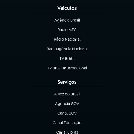
Veículos
Agência Brasil
(abre em nova aba)
Rádio MEC
(abre em nova aba)
Rádio Nacional
Radioagência Nacional
(abre em nova aba)
TV Brasil
(abre em nova aba)
TV Brasil Internacional
(abre em nova aba)
Serviços
A Voz do Brasil
(abre em nova aba)
Agência GOV
(abre em nova aba)
Canal GOV
(abre em nova aba)
Canal Educação
(abre em nova aba)
Canal Libras