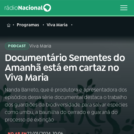
MENU
Programas
Viva Maria
Viva Maria
PODCAST
Documentário Sementes do
Buscar
na
Amanhã está em cartaz no
Rádio
Buscar
Viva Maria
Nacional
Nanda Barreto, que é produtora e apresentadora dos
AO VIVO
episódios dessa série documental destaca o trabalho
dos guardiões da biodiversidade para salvar espécies
01
INÍCIO
como umbu, a baunilha do cerrado e guaraná do
processo de extinção
02
A RÁDIO
22/01/2024, 10:06
NO AR EM