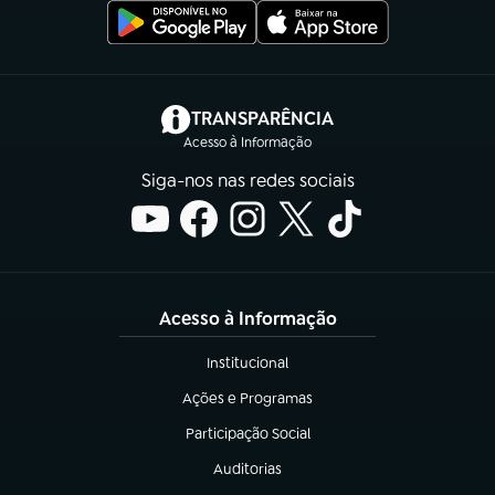
(abre em nova aba)
TRANSPARÊNCIA
Acesso à Informação
Siga-nos nas redes sociais
Acesso à Informação
Institucional
(abre em nova aba)
Ações e Programas
(abre em nova aba)
Participação Social
(abre em nova aba)
Auditorias
(abre em nova aba)