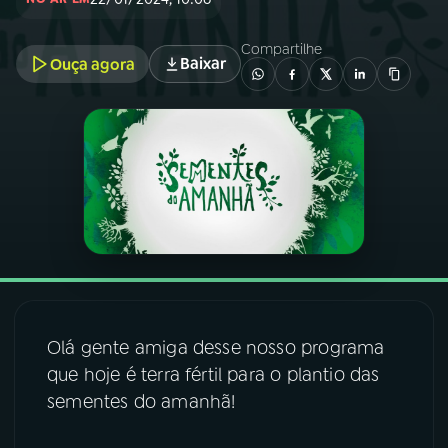
03
PROGRAMAÇÃO
Compartilhe
Baixar
Ouça agora
04
PROGRAMAS
05
PODCASTS
06
VIDEOCASTS
07
ÚLTIMAS
Olá gente amiga desse nosso programa
que hoje é terra fértil para o plantio das
08
FESTIVAL DE MÚSICA
sementes do amanhã!
ACOMPANHE A RÁDIO NACIONAL