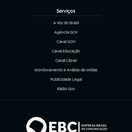
Serviços
A Voz do Brasil
(abre em nova aba)
Agência GOV
(abre em nova aba)
Canal GOV
(abre em nova aba)
Canal Educação
(abre em nova aba)
Canal Libras
(abre em nova aba)
Monitoramento e Análise de Mídias
(abre em nova aba)
Publicidade Legal
(abre em nova aba)
Rádio Gov
(abre em nova aba)