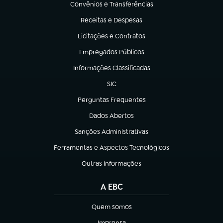
Convênios e Transferências
(abre em nova aba)
Receitas e Despesas
(abre em nova aba)
Licitações e Contratos
(abre em nova aba)
Empregados Públicos
(abre em nova aba)
Informações Classificadas
(abre em nova aba)
SIC
(abre em nova aba)
Perguntas Frequentes
(abre em nova aba)
Dados Abertos
(abre em nova aba)
Sanções Administrativas
(abre em nova aba)
Ferramentas e Aspectos Tecnológicos
(abre em nova aba)
Outras Informações
(abre em nova aba)
A EBC
Quem somos
(abre em nova aba)
Imprensa