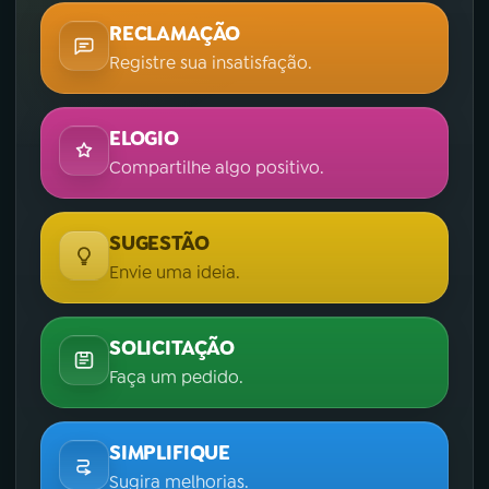
RECLAMAÇÃO
Registre sua insatisfação.
ELOGIO
Compartilhe algo positivo.
SUGESTÃO
Envie uma ideia.
SOLICITAÇÃO
Faça um pedido.
SIMPLIFIQUE
Sugira melhorias.