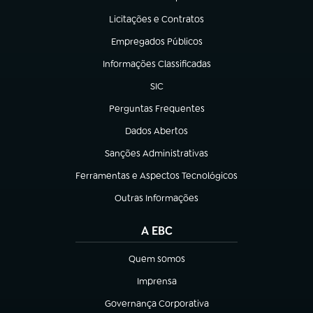
(abre em nova aba)
Licitações e Contratos
(abre em nova aba)
Empregados Públicos
(abre em nova aba)
Informações Classificadas
(abre em nova aba)
SIC
(abre em nova aba)
Perguntas Frequentes
(abre em nova aba)
Dados Abertos
(abre em nova aba)
Sanções Administrativas
(abre em nova aba)
Ferramentas e Aspectos Tecnológicos
(abre em nova aba)
Outras Informações
(abre em nova aba)
A EBC
Quem somos
(abre em nova aba)
Imprensa
(abre em nova aba)
Governança Corporativa
(abre em nova aba)