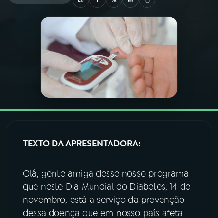
03
PROGRAMAÇÃO
04
PROGRAMAS
05
PODCASTS
06
VIDEOCASTS
TEXTO DA APRESENTADORA:
07
ÚLTIMAS
Olá, gente amiga desse nosso programa
08
FESTIVAL DE MÚSICA
que neste Dia Mundial do Diabetes, 14 de
novembro, está a serviço da prevenção
dessa doença que em nosso país afeta
ACOMPANHE A RÁDIO NACIONAL