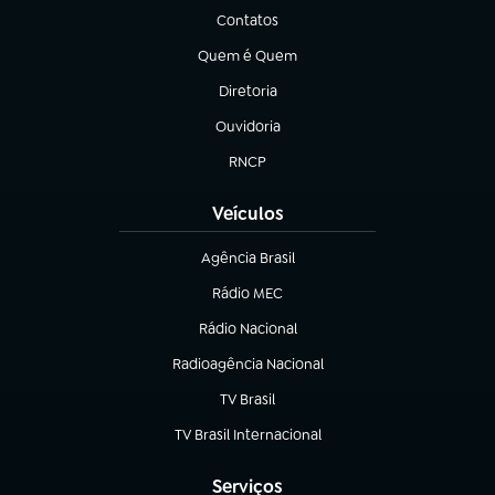
Contatos
(abre em nova aba)
Quem é Quem
(abre em nova aba)
Diretoria
(abre em nova aba)
Ouvidoria
(abre em nova aba)
RNCP
(abre em nova aba)
Veículos
Agência Brasil
(abre em nova aba)
Rádio MEC
(abre em nova aba)
Rádio Nacional
Radioagência Nacional
(abre em nova aba)
TV Brasil
(abre em nova aba)
TV Brasil Internacional
(abre em nova aba)
Serviços