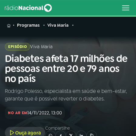
MENU
Programas
Viva Maria
Viva Maria
EPISÓDIO
Diabetes afeta 17 milhões de
Buscar
na
pessoas entre 20 e 79 anos
Rádio
Buscar
no país
Nacional
Rodrigo Polesso, especialista em saúde e bem-estar,
AO VIVO
garante que é possível reverter o diabetes.
01
INÍCIO
14/11/2022, 13:00
NO AR EM
Compartilhe
02
A RÁDIO
Ouça agora