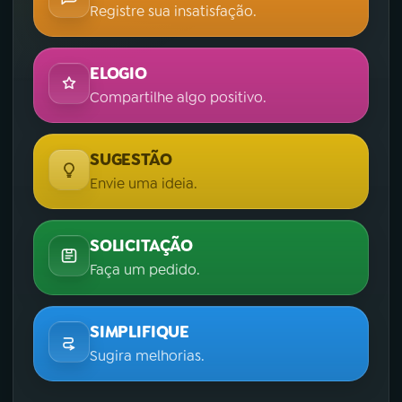
Registre sua insatisfação.
ELOGIO
Compartilhe algo positivo.
SUGESTÃO
Envie uma ideia.
SOLICITAÇÃO
Faça um pedido.
SIMPLIFIQUE
Sugira melhorias.