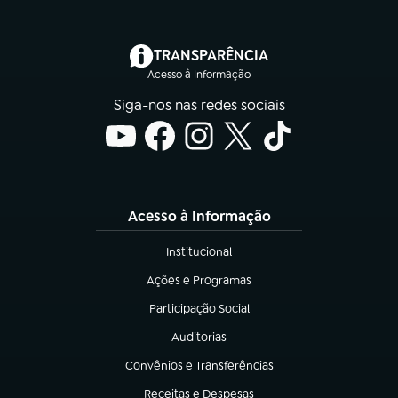
(abre em nova aba)
TRANSPARÊNCIA
Acesso à Informação
Siga-nos nas redes sociais
Acesso à Informação
Institucional
(abre em nova aba)
Ações e Programas
(abre em nova aba)
Participação Social
(abre em nova aba)
Auditorias
(abre em nova aba)
Convênios e Transferências
(abre em nova aba)
Receitas e Despesas