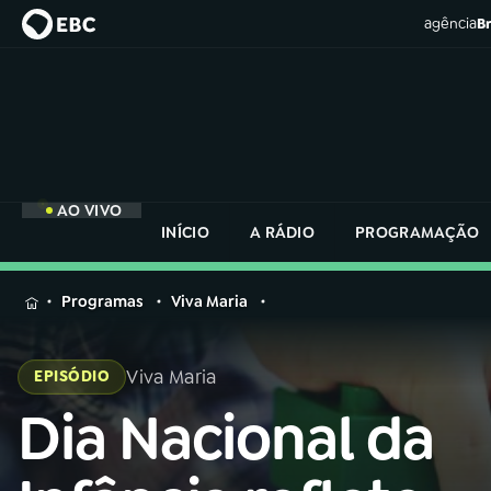
agência
Br
AO VIVO
INÍCIO
A RÁDIO
PROGRAMAÇÃO
MENU
Programas
Viva Maria
Buscar
na
Viva Maria
EPISÓDIO
Rádio
Buscar
Nacional
Dia Nacional da
Buscar
na
Rádio
AO VIVO