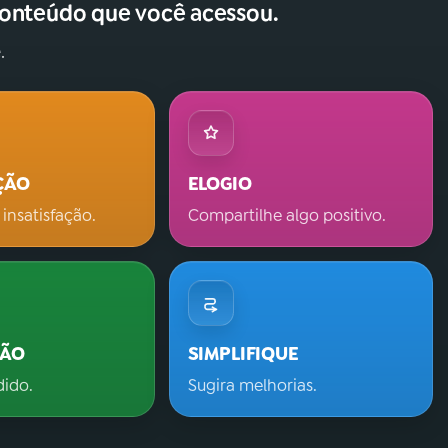
conteúdo que você acessou.
.
ÇÃO
ELOGIO
 insatisfação.
Compartilhe algo positivo.
ÇÃO
SIMPLIFIQUE
dido.
Sugira melhorias.