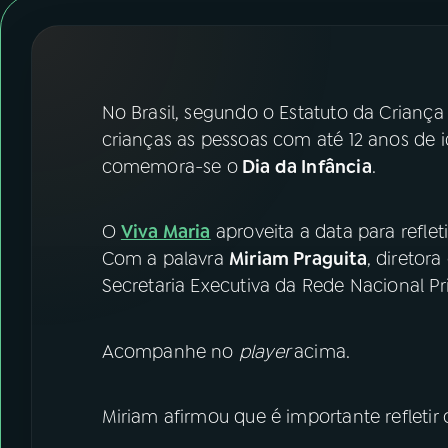
07
ÚLTIMAS
08
FESTIVAL DE MÚSICA
No Brasil, segundo o Estatuto da Criança
ACOMPANHE A RÁDIO NACIONAL
crianças as pessoas com até 12 anos de i
comemora-se o
Dia da Infância
.
YouTube
Facebook
Instagram
X
O
Viva Maria
aproveita a data para refleti
Com a palavra
Miriam Praguita
, diretor
TikTok
Secretaria Executiva da Rede Nacional Pri
Acompanhe no
player
acima.
Miriam afirmou que é importante refletir 