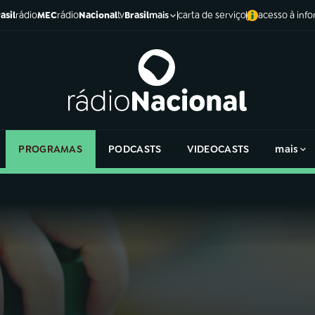
asil
rádio
MEC
rádio
Nacional
tv
Brasil
carta de serviço
acesso à inf
mais
PROGRAMAS
PODCASTS
VIDEOCASTS
mais