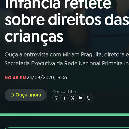
Infância reflete
Nacional
sobre direitos das
01
INÍCIO
crianças
02
A RÁDIO
Ouça a entrevista com Miriam Praguita, diretora
03
PROGRAMAÇÃO
Secretaria Executiva da Rede Nacional Primeira In
04
PROGRAMAS
24/08/2020, 19:06
NO AR EM
Compartilhe
05
PODCASTS
Ouça agora
06
VIDEOCASTS