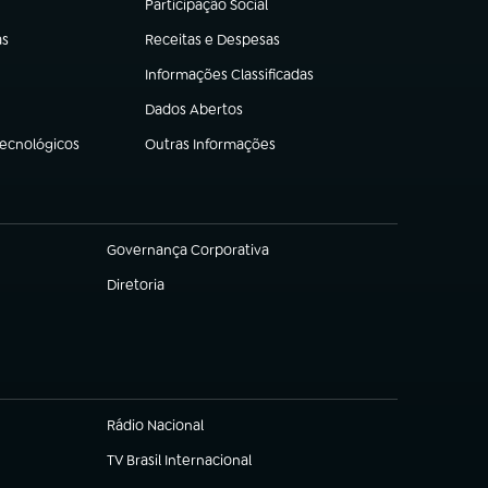
Participação Social
(abre em nova aba)
as
Receitas e Despesas
(abre em nova aba)
Informações Classificadas
(abre em nova aba)
Dados Abertos
(abre em nova aba)
Tecnológicos
Outras Informações
(abre em nova aba)
Governança Corporativa
(abre em nova aba)
Diretoria
(abre em nova aba)
Rádio Nacional
TV Brasil Internacional
(abre em nova aba)