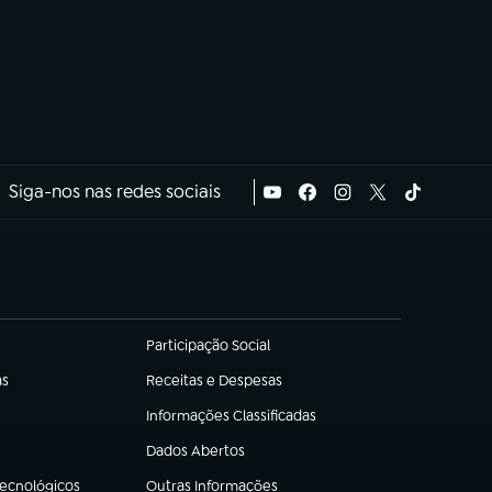
Siga-nos nas redes sociais
Participação Social
(abre em nova aba)
as
Receitas e Despesas
(abre em nova aba)
Informações Classificadas
(abre em nova aba)
Dados Abertos
(abre em nova aba)
Tecnológicos
Outras Informações