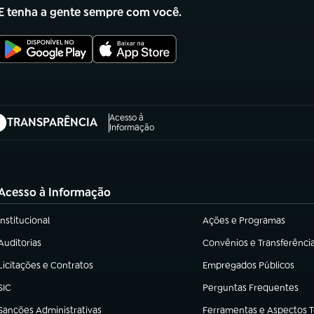
E tenha a gente sempre com você.
Acesso à
TRANSPARÊNCIA
abre em nova aba)
Informação
Acesso à Informação
Institucional
Ações e Programas
(abre em nova aba)
(abre em nova aba)
Auditorias
Convênios e Transferênci
(abre em nova aba)
(abre em nova aba)
Licitações e Contratos
Empregados Públicos
(abre em nova aba)
(abre em nova aba)
SIC
Perguntas Frequentes
(abre em nova aba)
(abre em nova aba)
Sanções Administrativas
Ferramentas e Aspectos 