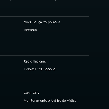
(abre em nova aba)
Governança Corporativa
(abre em nova aba)
Diretoria
(abre em nova aba)
Rádio Nacional
TV Brasil Internacional
(abre em nova aba)
Canal GOV
(abre em nova aba)
Monitoramento e Análise de Mídias
(abre em nova aba)