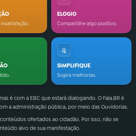
ÇÃO
ELOGIO
 insatisfação.
Compartilhe algo positivo.
ÇÃO
SIMPLIFIQUE
dido.
Sugira melhorias.
 mas é com a EBC que estará dialogando. O Fala.BR é
m a administração pública, por meio das Ouvidorias.
 conteúdos ofertados ao cidadão. Por isso, não se
onteúdo alvo de sua manifestação.