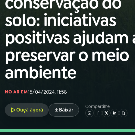
conservação do
Nacional
solo: iniciativas
01
INÍCIO
positivas ajudam 
02
A RÁDIO
preservar o meio
03
PROGRAMAÇÃO
ambiente
04
PROGRAMAS
15/04/2024, 11:58
NO AR EM
05
PODCASTS
Compartilhe
Ouça agora
Baixar
06
VIDEOCASTS