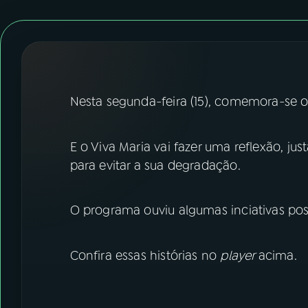
07
ÚLTIMAS
08
FESTIVAL DE MÚSICA
ACOMPANHE A RÁDIO NACIONAL
Nesta segunda-feira (15), comemora-se o
YouTube
Facebook
E o Viva Maria vai fazer uma reflexão, jus
Instagram
X
para evitar a sua degradação.
TikTok
O programa ouviu algumas inciativas posi
Confira essas histórias no
player
acima.