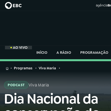
agência
Br
AO VIVO
INÍCIO
A RÁDIO
PROGRAMAÇÃO
MENU
Programas
Viva Maria
Buscar
na
Viva Maria
PODCAST
Rádio
Buscar
Nacional
Dia Nacional da
Buscar
na
Rádio
AO VIVO