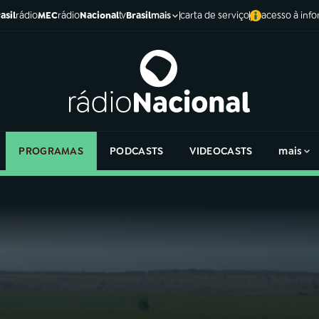
asil
rádio
MEC
rádio
Nacional
tv
Brasil
carta de serviço
acesso à inf
mais
PROGRAMAS
PODCASTS
VIDEOCASTS
mais