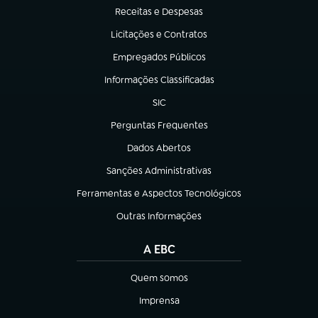
Receitas e Despesas
(abre em nova aba)
Licitações e Contratos
(abre em nova aba)
Empregados Públicos
(abre em nova aba)
Informações Classificadas
(abre em nova aba)
SIC
(abre em nova aba)
Perguntas Frequentes
(abre em nova aba)
Dados Abertos
(abre em nova aba)
Sanções Administrativas
(abre em nova aba)
Ferramentas e Aspectos Tecnológicos
(abre em nova aba)
Outras Informações
(abre em nova aba)
A EBC
Quem somos
(abre em nova aba)
Imprensa
(abre em nova aba)