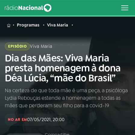
MENU
Programas
Viva Maria
Viva Maria
EPISÓDIO
Dia das Mães: Viva Maria
Buscar
na
presta homenagem à dona
Rádio
Buscar
Déa Lúcia, “mãe do Brasil”
Nacional
Na certeza de que toda mãe é uma peça, a psicóloga
AO VIVO
Lydia Rebouças estende a homenagem a todas as
mães que perderam seu filho para a covid-19
01
INÍCIO
07/05/2021, 20:00
NO AR EM
02
A RÁDIO
Compartilhe