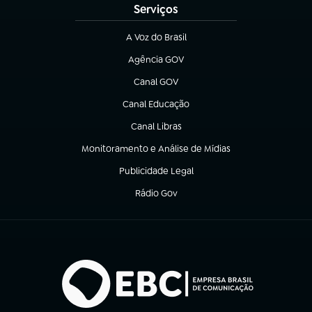
Serviços
A Voz do Brasil
(abre em nova aba)
Agência GOV
(abre em nova aba)
Canal GOV
(abre em nova aba)
Canal Educação
(abre em nova aba)
Canal Libras
(abre em nova aba)
Monitoramento e Análise de Mídias
(abre em nova aba)
Publicidade Legal
(abre em nova aba)
Rádio Gov
(abre em nova aba)