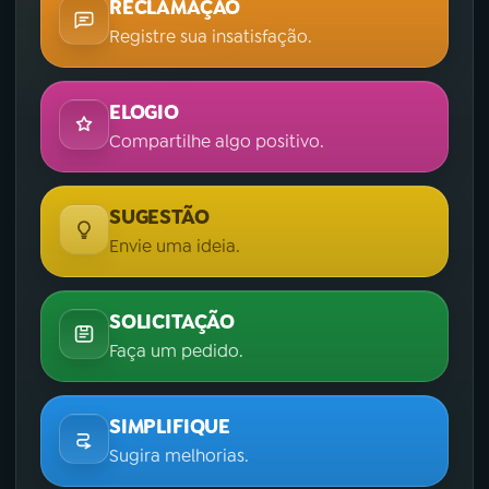
RECLAMAÇÃO
Registre sua insatisfação.
ELOGIO
Compartilhe algo positivo.
SUGESTÃO
Envie uma ideia.
SOLICITAÇÃO
Faça um pedido.
SIMPLIFIQUE
Sugira melhorias.