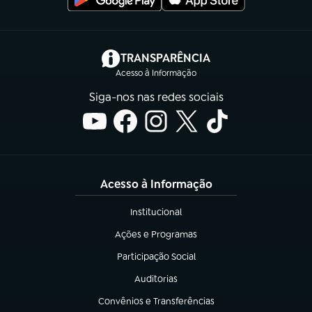
(abre em nova aba)
TRANSPARÊNCIA
Acesso à Informação
Siga-nos nas redes sociais
Acesso à Informação
Institucional
(abre em nova aba)
Ações e Programas
(abre em nova aba)
Participação Social
(abre em nova aba)
Auditorias
(abre em nova aba)
Convênios e Transferências
(abre em nova aba)