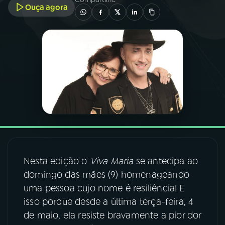
Ouça agora
03
PROGRAMAÇÃO
04
PROGRAMAS
05
PODCASTS
06
VIDEOCASTS
07
ÚLTIMAS
Nesta edição o
Viva Maria
se antecipa ao
domingo das mães (9) homenageando
uma pessoa cujo nome é resiliência! E
08
FESTIVAL DE MÚSICA
isso porque desde a última terça-feira, 4
de maio, ela resiste bravamente a pior dor
ACOMPANHE A RÁDIO NACIONAL