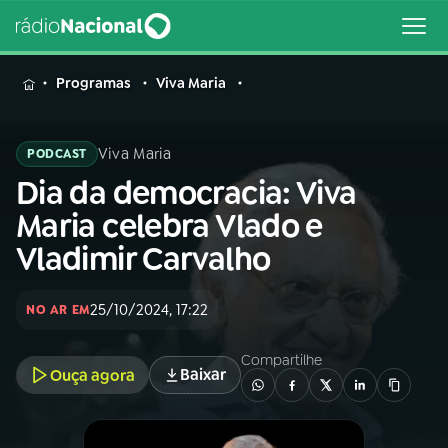
MENU
Programas
Viva Maria
Viva Maria
PODCAST
Dia da democracia: Viva
Buscar
na
Maria celebra Vlado e
Rádio
Buscar
Vladimir Carvalho
Nacional
AO VIVO
25/10/2024, 17:22
NO AR EM
Compartilhe
01
INÍCIO
Baixar
Ouça agora
02
A RÁDIO