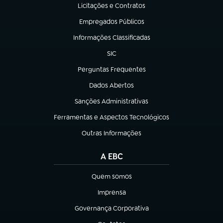
Licitações e Contratos
(abre em nova aba)
Empregados Públicos
(abre em nova aba)
Informações Classificadas
(abre em nova aba)
SIC
(abre em nova aba)
Perguntas Frequentes
(abre em nova aba)
Dados Abertos
(abre em nova aba)
Sanções Administrativas
(abre em nova aba)
Ferramentas e Aspectos Tecnológicos
(abre em nova aba)
Outras Informações
(abre em nova aba)
A EBC
Quem somos
(abre em nova aba)
Imprensa
(abre em nova aba)
Governança Corporativa
(abre em nova aba)