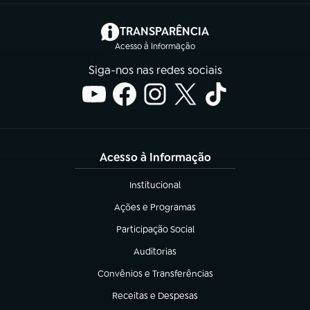
(abre em nova aba)
TRANSPARÊNCIA
Acesso à Informação
Siga-nos nas redes sociais
Acesso à Informação
Institucional
(abre em nova aba)
Ações e Programas
(abre em nova aba)
Participação Social
(abre em nova aba)
Auditorias
(abre em nova aba)
Convênios e Transferências
(abre em nova aba)
Receitas e Despesas
(abre em nova aba)