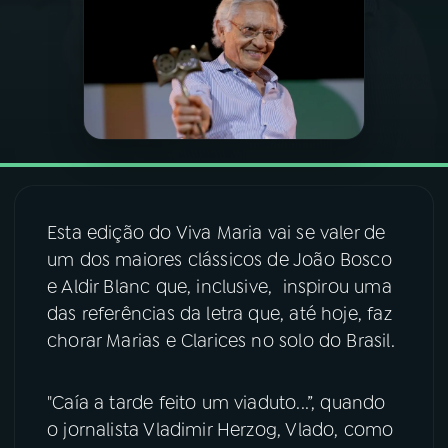
03
PROGRAMAÇÃO
04
PROGRAMAS
05
PODCASTS
Esta edição do Viva Maria vai se valer de
06
VIDEOCASTS
um dos maiores clássicos de João Bosco
e Aldir Blanc que, inclusive, inspirou uma
das referências da letra que, até hoje, faz
07
ÚLTIMAS
chorar Marias e Clarices no solo do Brasil.
08
FESTIVAL DE MÚSICA
"Caía a tarde feito um viaduto...”, quando
o jornalista Vladimir Herzog, Vlado, como
ACOMPANHE A RÁDIO NACIONAL