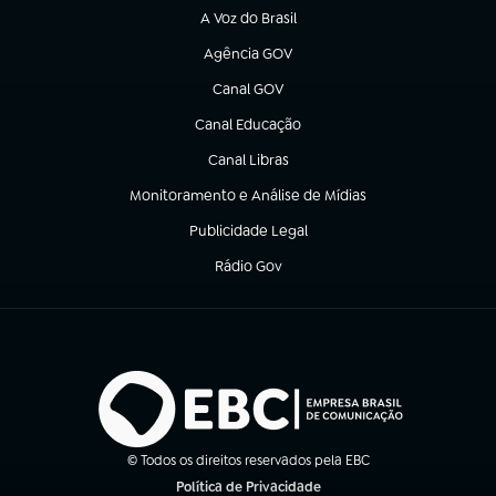
A Voz do Brasil
(abre em nova aba)
Agência GOV
(abre em nova aba)
Canal GOV
(abre em nova aba)
Canal Educação
(abre em nova aba)
Canal Libras
(abre em nova aba)
Monitoramento e Análise de Mídias
(abre em nova aba)
Publicidade Legal
(abre em nova aba)
Rádio Gov
(abre em nova aba)
© Todos os direitos reservados pela EBC
Política de Privacidade