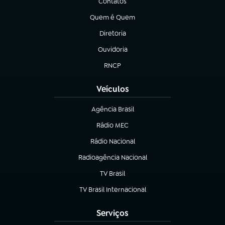
Contatos
(abre em nova aba)
Quem é Quem
(abre em nova aba)
Diretoria
(abre em nova aba)
Ouvidoria
(abre em nova aba)
RNCP
(abre em nova aba)
Veículos
Agência Brasil
(abre em nova aba)
Rádio MEC
(abre em nova aba)
Rádio Nacional
Radioagência Nacional
(abre em nova aba)
TV Brasil
(abre em nova aba)
TV Brasil Internacional
(abre em nova aba)
Serviços