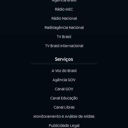
Agência Brasil
(abre em nova aba)
Rádio MEC
(abre em nova aba)
Rádio Nacional
Radioagência Nacional
(abre em nova aba)
TV Brasil
(abre em nova aba)
TV Brasil Internacional
(abre em nova aba)
Serviços
A Voz do Brasil
(abre em nova aba)
Agência GOV
(abre em nova aba)
Canal GOV
(abre em nova aba)
Canal Educação
(abre em nova aba)
Canal Libras
(abre em nova aba)
Monitoramento e Análise de Mídias
(abre em nova aba)
Publicidade Legal
(abre em nova aba)