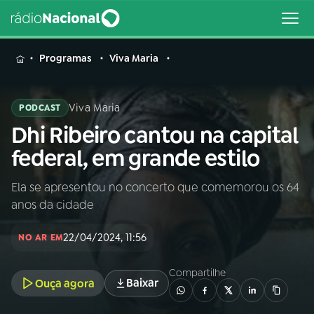
MENU
Programas
Viva Maria
Viva Maria
PODCAST
Dhi Ribeiro cantou na capital
Buscar
na
federal, em grande estilo
Rádio
Buscar
Nacional
Ela se apresentou no concerto que comemorou os 64
anos da cidade
AO VIVO
22/04/2024, 11:56
NO AR EM
01
INÍCIO
Compartilhe
Baixar
Ouça agora
02
A RÁDIO