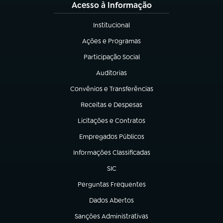
Acesso à Informação
Institucional
(abre em nova aba)
Ações e Programas
(abre em nova aba)
Participação Social
(abre em nova aba)
Auditorias
(abre em nova aba)
Convênios e Transferências
(abre em nova aba)
Receitas e Despesas
(abre em nova aba)
Licitações e Contratos
(abre em nova aba)
Empregados Públicos
(abre em nova aba)
Informações Classificadas
(abre em nova aba)
SIC
(abre em nova aba)
Perguntas Frequentes
(abre em nova aba)
Dados Abertos
(abre em nova aba)
Sanções Administrativas
(abre em nova aba)