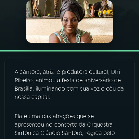
03
PROGRAMAÇÃO
04
PROGRAMAS
05
PODCASTS
A cantora, atriz e produtora cultural, Dhi
06
VIDEOCASTS
Ribeiro, animou a festa de aniversário de
Brasilia, iluminando com sua voz o céu da
nossa capital.
07
ÚLTIMAS
Ela é uma das atrações que se
08
FESTIVAL DE MÚSICA
apresentou no conserto da Orquestra
Sinfônica Cláudio Santoro, regida pelo
ACOMPANHE A RÁDIO NACIONAL