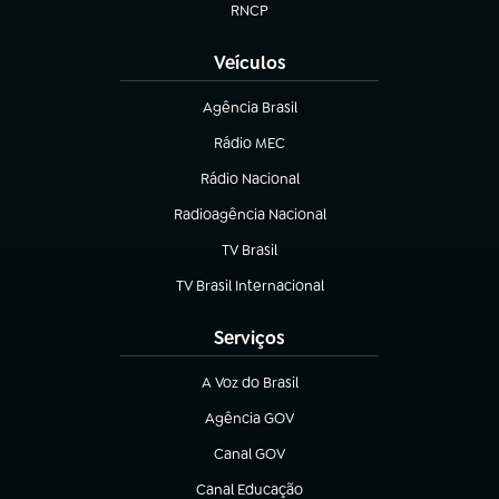
RNCP
(abre em nova aba)
Veículos
Agência Brasil
(abre em nova aba)
Rádio MEC
(abre em nova aba)
Rádio Nacional
Radioagência Nacional
(abre em nova aba)
TV Brasil
(abre em nova aba)
TV Brasil Internacional
(abre em nova aba)
Serviços
A Voz do Brasil
(abre em nova aba)
Agência GOV
(abre em nova aba)
Canal GOV
(abre em nova aba)
Canal Educação
(abre em nova aba)