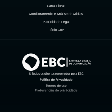
Canal Libras
(abre em nova aba)
Monitoramento e Análise de Mídias
(abre em nova aba)
Publicidade Legal
(abre em nova aba)
Rádio Gov
(abre em nova aba)
© Todos os direitos reservados pela EBC
Política de Privacidade
(abre em nova aba)
Termos de uso
(abre em nova aba)
Preferências de privacidade