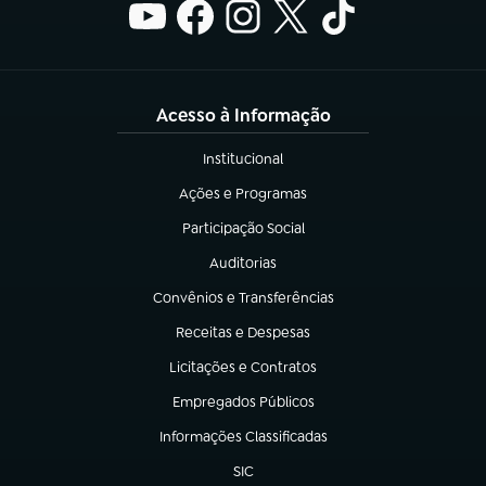
Acesso à Informação
Institucional
(abre em nova aba)
Ações e Programas
(abre em nova aba)
Participação Social
(abre em nova aba)
Auditorias
(abre em nova aba)
Convênios e Transferências
(abre em nova aba)
Receitas e Despesas
(abre em nova aba)
Licitações e Contratos
(abre em nova aba)
Empregados Públicos
(abre em nova aba)
Informações Classificadas
(abre em nova aba)
SIC
(abre em nova aba)