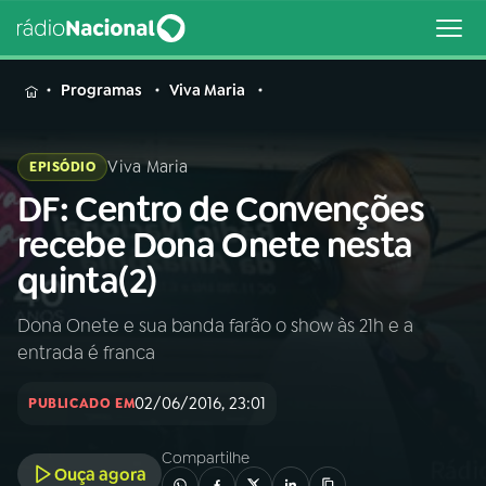
MENU
Programas
Viva Maria
Viva Maria
EPISÓDIO
DF: Centro de Convenções
Buscar
na
recebe Dona Onete nesta
Rádio
Buscar
quinta(2)
Nacional
Dona Onete e sua banda farão o show às 21h e a
AO VIVO
entrada é franca
01
INÍCIO
02/06/2016, 23:01
PUBLICADO EM
Compartilhe
02
A RÁDIO
Ouça agora