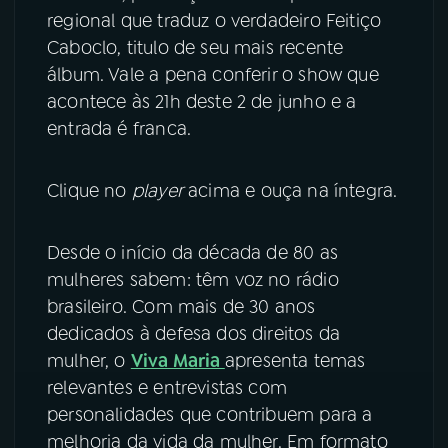
regional que traduz o verdadeiro Feitiço
YouTube
Facebook
Caboclo, titulo de seu mais recente
álbum. Vale a pena conferir o show que
Instagram
X
acontece às 21h deste 2 de junho e a
entrada é franca.
TikTok
Clique no
player
acima e ouça na íntegra.
Desde o início da década de 80 as
mulheres sabem: têm voz no rádio
brasileiro. Com mais de 30 anos
dedicados à defesa dos direitos da
mulher, o
Viva Maria
apresenta temas
relevantes e entrevistas com
personalidades que contribuem para a
melhoria da vida da mulher. Em formato