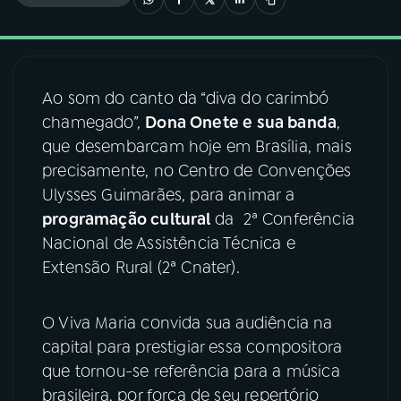
03
PROGRAMAÇÃO
Ao som do canto da “diva do carimbó
04
PROGRAMAS
chamegado”,
Dona Onete e sua banda
,
que desembarcam hoje em Brasília, mais
05
PODCASTS
precisamente, no Centro de Convenções
Ulysses Guimarães, para animar a
programação cultural
da 2ª Conferência
06
VIDEOCASTS
Nacional de Assistência Técnica e
Extensão Rural (2ª Cnater).
07
ÚLTIMAS
O Viva Maria convida sua audiência na
08
FESTIVAL DE MÚSICA
capital para prestigiar essa compositora
que tornou-se referência para a música
brasileira, por força de seu repertório
ACOMPANHE A RÁDIO NACIONAL